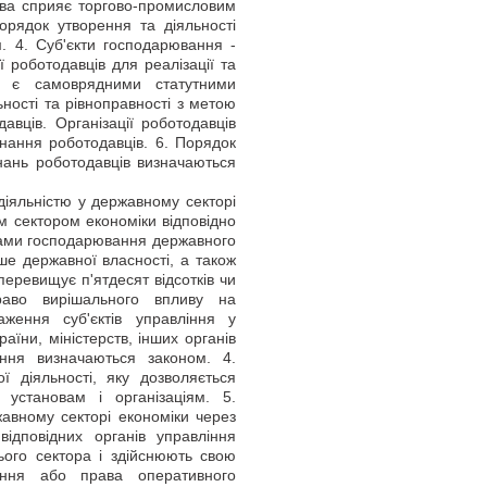
ава сприяє торгово-промисловим
орядок утворення та діяльності
. 4. Суб'єкти господарювання -
 роботодавців для реалізації та
ів є самоврядними статутними
ності та рівноправності з метою
авців. Організації роботодавців
днання роботодавців. 6. Порядок
днань роботодавців визначаються
діяльністю у державному секторі
м сектором економіки відповідно
єктами господарювання державного
ше державної власності, а також
 перевищує п'ятдесят відсотків чи
раво вирішального впливу на
важення суб'єктів управління у
раїни, міністерств, інших органів
ання визначаються законом. 4.
ї діяльності, яку дозволяється
установам і організаціям. 5.
авному секторі економіки через
відповідних органів управління
ього сектора і здійснюють свою
дання або права оперативного