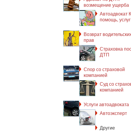
возмещение ущерба
Автоадвокат К
помощь, услуг
Возврат водительски
прав
Страховка по
ДТП
Спор со страховой
компанией
Суд со страхо
компанией
Услуги автоадвоката
Автоэксперт
Другие