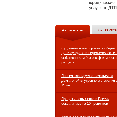
юридические
услуги по ДТП
Автоновости:
07.08.2026
Суд имеет право признать общие
доли супругов в неделимом объек
собственности без его фактическо
раздела.
Япония планирует отказаться от
двигателей внутреннего сгорания 
15 лет
Продажи новых авто в России
сократились на 10 процентов