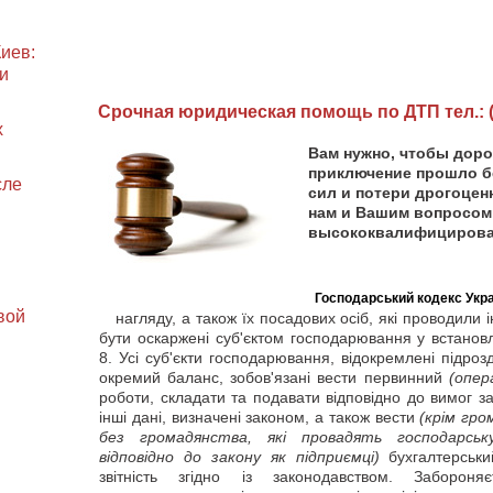
иев:
и
Cрочная юридическая помощь по ДТП тел.: (0
х
Вам нужно, чтобы дор
приключение прошло б
сле
сил и потери дрогоцен
нам и Вашим вопросом
высококвалифицирован
Господарський кодекс Укра
вой
нагляду, а також їх посадових осіб, які проводили і
бути оскаржені суб'єктом господарювання у встанов
8. Усі суб'єкти господарювання, відокремлені підроз
окремий баланс, зобов'язані вести первинний
(опер
роботи, складати та подавати відповідно до вимог з
інші дані, визначені законом, а також вести
(крім гро
без громадянства, які провадять господарську
відповідно до закону як підприємці)
бухгалтерськи
звітність згідно із законодавством. Забороня