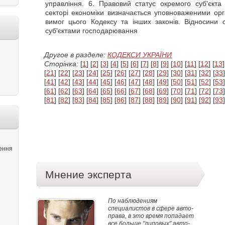
управління. 6. Правовий статус окремого суб'єкт
секторі економіки визначається уповноваженими орг
вимог цього Кодексу та інших законів. Відносини 
суб'єктами господарювання
Другое в разделе:
КОДЕКСИ УКРАЇНИ
Сторінка:
[
1
] [
2
] [
3
] [
4
] [
5
] [
6
] [
7
] [
8
] [
9
] [
10
] [
11
] [
12
] [
13
]
[
21
] [
22
] [
23
] [
24
] [
25
] [
26
] [
27
] [
28
] [
29
] [
30
] [
31
] [
32
] [
33
]
[
41
] [
42
] [
43
] [
44
] [
45
] [
46
] [
47
] [
48
] [
49
] [
50
] [
51
] [
52
] [
53
]
[
61
] [
62
] [
63
] [
64
] [
65
] [
66
] [
67
] [
68
] [
69
] [
70
] [
71
] [
72
] [
73
]
[
81
] [
82
] [
83
] [
84
] [
85
] [
86
] [
87
] [
88
] [
89
] [
90
] [
91
] [
92
] [
93
]
ення
Мнение эксперта
По наблюдениям
специалистов в сфере авто-
права, в это время попадает
все больше "липовых" авто-