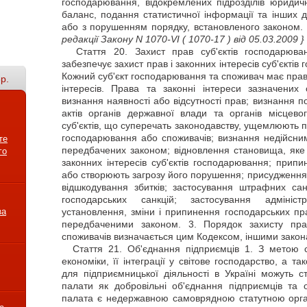
господарювання, відокремлених підрозділів юридич
баланс, подання статистичної інформації та інших 
або з порушенням порядку, встановленого законом.
редакції Закону N 1070-VI
( 1070-17 )
від 05.03.2009 }
Стаття
20. Захист прав суб'єктів господарюва
забезпечує захист прав і законних інтересів суб'єктів
Кожний суб'єкт господарювання та споживач має право
р.
інтересів. Права та законні інтереси зазначених
визнання наявності або відсутності прав; визнання п
актів органів державної влади та органів місцево
суб'єктів, що суперечать законодавству, ущемлюють пр
господарювання або споживачів; визнання недійсним
те
передбачених законом; відновлення становища, яке
го
законних інтересів суб'єктів господарювання; прип
або створюють загрозу його порушення; присудження д
відшкодування збитків; застосування штрафних сан
господарських санкцій; застосування адміністра
за
установлення, зміни і припинення господарських пр
передбаченими законом. 3. Порядок захисту прав
споживачів визначається цим Кодексом, іншими закон
Стаття
21. Об'єднання підприємців 1. З метою с
економіки, її інтеграції у світове господарство, а 
для підприємницької діяльності в Україні можуть с
палати як добровільні об'єднання підприємців та о
палата є недержавною самоврядною статутною орга