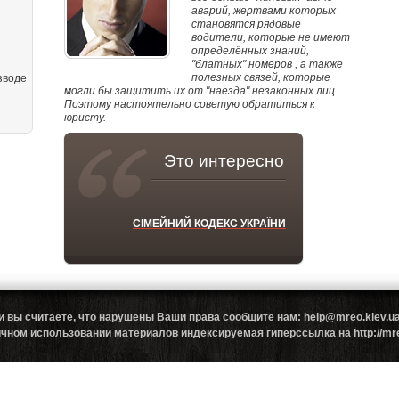
аварий, жертвами которых
становятся рядовые
водители, которые не имеют
определённых знаний,
"блатных" номеров , а также
полезных связей, которые
зводе
могли бы защитить их от "наезда" незаконных лиц.
Поэтому настоятельно советую обратиться к
юристу.
Это интересно
СІМЕЙНИЙ КОДЕКС УКРАЇНИ
и вы считаете, что нарушены Ваши права сообщите нам: help@mreo.kiev
ном использовании материалов индексируемая гиперссылка на http://mreo