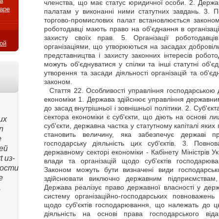
а
членства, що має статус юридичної особи. 2. Держ
варе
палатам у виконанні ними статутних завдань. 3. П
торгово-промислових палат встановлюється законом
роботодавці мають право на об'єднання в організації
захисту своїх прав. 5. Організації роботодавц
ой
організаціями, що утворюються на засадах добровіль
представництва і захисту законних інтересів роботод
можуть об'єднуватися у спілки та інші статутні об'є
утворення та засади діяльності організацій та об'є
законом.
Стаття
22. Особливості управління господарською 
економіки 1. Держава здійснює управління державни
до засад внутрішньої і зовнішньої політики. 2. Суб'
сектора економіки є суб'єкти, що діють на основі ли
их
суб'єкти, державна частка у статутному капіталі яких
n
становить величину, яка забезпечує державі п
е
господарську діяльність цих суб'єктів. 3. Повно
ей
державному секторі економіки - Кабінету Міністрів Ук
t из-
влади та організацій щодо суб'єктів господарюв
ности
Законом можуть бути визначені види господарсько
е
здійснювати виключно державним підприємствам, 
,
Держава реалізує право державної власності у держ
систему організаційно-господарських повноважень 
щодо суб'єктів господарювання, що належать до ц
діяльність на основі права господарського ві