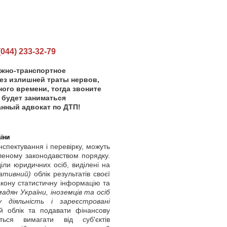
44) 233-32-79
ожно-транспортное
ез излишней траты нервов,
ного времени, тогда звоните
 будет заниматься
ный адвокат по ДТП!
їни
нспектування і перевірку, можуть
леному законодавством порядку.
діли юридичних осіб, виділені на
ативний)
облік результатів своєї
акону статистичну інформацію та
мадян України, іноземців та осіб
 діяльність і зареєстровані
й облік та подавати фінансову
ється вимагати від суб'єктів