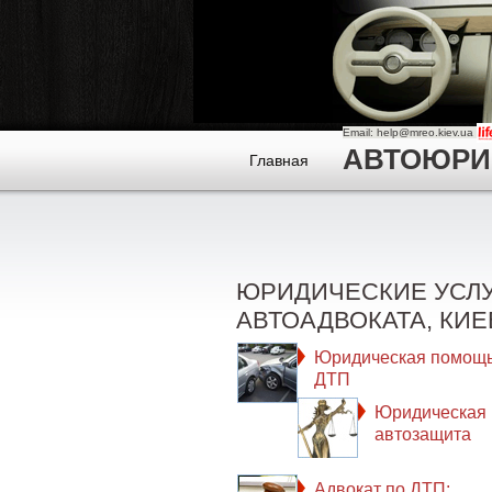
Email: help@mreo.kiev.ua
АВТОЮРИСТ
Главная
ЮРИДИЧЕСКИЕ УСЛ
АВТОАДВОКАТА, КИЕ
Юридическая помощь
ДТП
Юридическая
автозащита
Адвокат по ДТП: