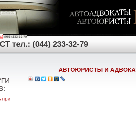
(063) 233-32-79
 тел.: (044) 233-32-79
АВТОЮРИСТЫ И АДВОКА
УГИ
В:
 при