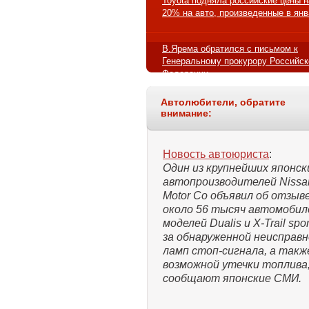
Toyota подняла российские цены н
20% на авто, произведенные в ян
В.Ярема обратился с письмом к
Генеральному прокурору Российск
Федерации
Автолюбители, обратите
внимание:
Новость автоюриста
:
Один из крупнейших японск
автопроизводителей Nissa
Motor Co объявил об отзыв
около 56 тысяч автомобил
моделей Dualis и X-Trail spor
за обнаруженной неисправ
ламп стоп-сигнала, а такж
возможной утечки топлива
сообщают японские СМИ.