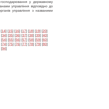
а господарювання у державному
анами управління відповідно до
органів управління з названими
 [
14
] [
15
] [
16
] [
17
] [
18
] [
19
] [
20
]
 [
34
] [
35
] [
36
] [
37
] [
38
] [
39
] [
40
]
 [
54
] [
55
] [
56
] [
57
] [
58
] [
59
] [
60
]
 [
74
] [
75
] [
76
] [
77
] [
78
] [
79
] [
80
]
 [
94
]