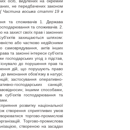
них осіб, виділених на окремий
даних, не передбачених законом
{ Частина восьма статті 19 в
ння та споживачів 1. Держава
 господарювання та споживачів. 2.
 на захист своїх прав і законних
 суб'єктів захищаються шляхом:
овністю або частково недійсними
го самоврядування, актів інших
ава та законні інтереси суб'єкта
и господарських угод з підстав,
 існувало до порушення прав та
инення дій, що порушують право
о виконання обов'язку в натурі;
кцій; застосування оперативно-
тивно-господарських санкцій;
авовідносин; іншими способами,
 суб'єктів господарювання та
ами.
прияння розвитку національної
також створення сприятливих умов
творюватися торгово-промислові
рганізацій. Торгово-промислова
нізацією, створеною на засадах