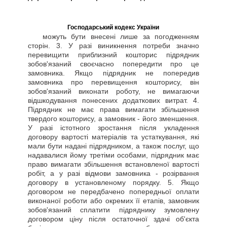
Господарський кодекс України
можуть бути внесені лише за погодженням
сторін. 3. У разі виникнення потреби значно
перевищити приблизний кошторис підрядник
зобов'язаний своєчасно попередити про це
замовника. Якщо підрядник не попередив
замовника про перевищення кошторису, він
зобов'язаний виконати роботу, не вимагаючи
відшкодування понесених додаткових витрат. 4.
Підрядник не має права вимагати збільшення
твердого кошторису, а замовник - його зменшення.
У разі істотного зростання після укладення
договору вартості матеріалів та устаткування, які
мали бути надані підрядником, а також послуг, що
надавалися йому третіми особами, підрядник має
право вимагати збільшення встановленої вартості
робіт, а у разі відмови замовника - розірвання
договору в установленому порядку. 5. Якщо
договором не передбачено попередньої оплати
виконаної роботи або окремих її етапів, замовник
зобов'язаний сплатити підряднику зумовлену
договором ціну після остаточної здачі об'єкта