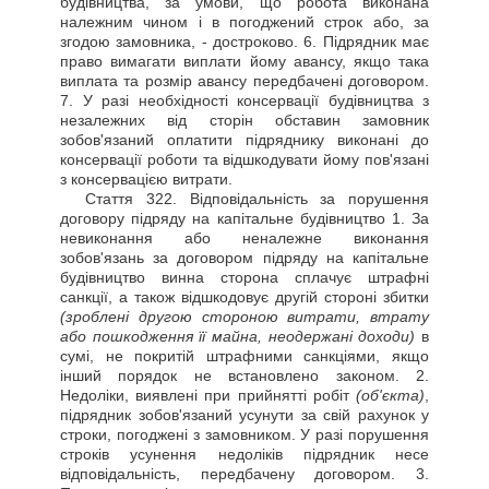
будівництва, за умови, що робота виконана
належним чином і в погоджений строк або, за
згодою замовника, - достроково. 6. Підрядник має
право вимагати виплати йому авансу, якщо така
виплата та розмір авансу передбачені договором.
7. У разі необхідності консервації будівництва з
незалежних від сторін обставин замовник
зобов'язаний оплатити підряднику виконані до
консервації роботи та відшкодувати йому пов'язані
з консервацією витрати.
Стаття
322. Відповідальність за порушення
договору підряду на капітальне будівництво 1. За
невиконання або неналежне виконання
зобов'язань за договором підряду на капітальне
будівництво винна сторона сплачує штрафні
санкції, а також відшкодовує другій стороні збитки
(зроблені другою стороною витрати, втрату
або пошкодження її майна, неодержані доходи)
в
сумі, не покритій штрафними санкціями, якщо
інший порядок не встановлено законом. 2.
Недоліки, виявлені при прийнятті робіт
(об'єкта)
,
підрядник зобов'язаний усунути за свій рахунок у
строки, погоджені з замовником. У разі порушення
строків усунення недоліків підрядник несе
відповідальність, передбачену договором. 3.