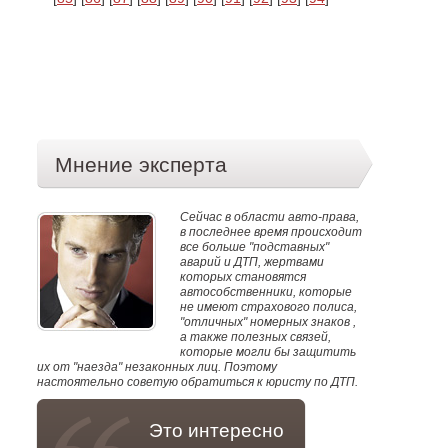
Мнение эксперта
Сейчас в области авто-права,
в последнее время происходит
все больше "подставных"
аварий и ДТП, жертвами
которых становятся
автособственники, которые
не имеют страхового полиса,
"отличных" номерных знаков ,
а также полезных связей,
которые могли бы защитить
их от "наезда" незаконных лиц. Поэтому
настоятельно советую обратиться к юристу по ДТП.
Это интересно