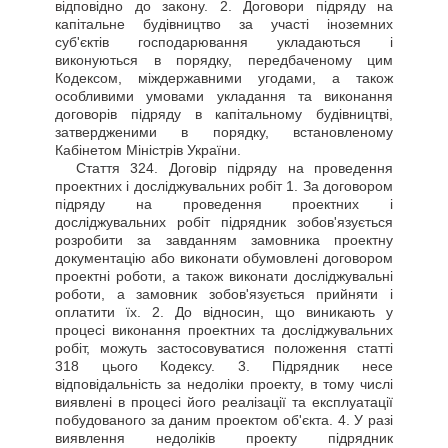
відповідно до закону. 2. Договори підряду на
капітальне будівництво за участі іноземних
суб'єктів господарювання укладаються і
виконуються в порядку, передбаченому цим
Кодексом, міждержавними угодами, а також
особливими умовами укладання та виконання
договорів підряду в капітальному будівництві,
затвердженими в порядку, встановленому
Кабінетом Міністрів України.
Стаття
324. Договір підряду на проведення
проектних і досліджувальних робіт 1. За договором
підряду на проведення проектних і
досліджувальних робіт підрядник зобов'язується
розробити за завданням замовника проектну
документацію або виконати обумовлені договором
проектні роботи, а також виконати досліджувальні
роботи, а замовник зобов'язується прийняти і
оплатити їх. 2. До відносин, що виникають у
процесі виконання проектних та досліджувальних
робіт, можуть застосовуватися положення статті
318 цього Кодексу. 3. Підрядник несе
відповідальність за недоліки проекту, в тому числі
виявлені в процесі його реалізації та експлуатації
побудованого за даним проектом об'єкта. 4. У разі
виявлення недоліків проекту підрядник