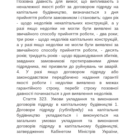
Позовна давність для вимог, що випливають з
неналежної якості робіт за договором підряду на
капітальне будівництво, визначається з дня
прийняття роботи замовником і становить: один рік
- щодо недоліків некапітальних конструкцій, а у
разі якщо недоліки не могли бути виявлені за
звичайного способу прийняття роботи, - два роки;
три роки - щодо недоліків капітальних конструкцій,
а у разі якщо недоліки не могли бути виявлені за
звичайного способу прийняття роботи, - десять
років; тридцять років - щодо відшкодування збитків,
завданих замовникові протиправними діями
підрядника, які призвели до руйнувань чи аварій.
4. У разі якщо договором підряду або
законодавством передбачено надання гарантії
якості роботи і недоліки виявлено в межах
гарантійного строку, перебіг строку позовної
давності починається з дня виявлення недоліків.
Стаття
323. Умови укладання та виконання
договорів підряду в капітальному будівництві 1.
Договори підряду
(субпідряду)
на капітальне
будівництво укладаються і виконуються на
загальних умовах укладання та виконання
договорів підряду в капітальному будівництві,
затверджених Кабінетом Міністрів України,