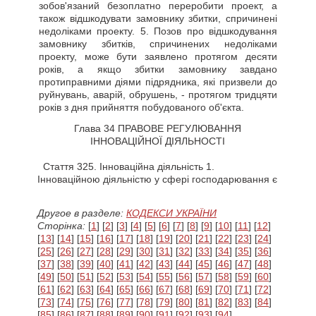
зобов'язаний безоплатно переробити проект, а
також відшкодувати замовнику збитки, спричинені
недоліками проекту. 5. Позов про відшкодування
замовнику збитків, спричинених недоліками
проекту, може бути заявлено протягом десяти
років, а якщо збитки замовнику завдано
протиправними діями підрядника, які призвели до
руйнувань, аварій, обрушень, - протягом тридцяти
років з дня прийняття побудованого об'єкта.
Глава 34 ПРАВОВЕ РЕГУЛЮВАННЯ
ІННОВАЦІЙНОЇ ДІЯЛЬНОСТІ
Стаття
325. Інноваційна діяльність 1.
Інноваційною діяльністю у сфері господарювання є
Другое в разделе:
КОДЕКСИ УКРАЇНИ
Сторінка:
[
1
] [
2
] [
3
] [
4
] [
5
] [
6
] [
7
] [
8
] [
9
] [
10
] [
11
] [
12
]
[
13
] [
14
] [
15
] [
16
] [
17
] [
18
] [
19
] [
20
] [
21
] [
22
] [
23
] [
24
]
[
25
] [
26
] [
27
] [
28
] [
29
] [
30
] [
31
] [
32
] [
33
] [
34
] [
35
] [
36
]
[
37
] [
38
] [
39
] [
40
] [
41
] [
42
] [
43
] [
44
] [
45
] [
46
] [
47
] [
48
]
[
49
] [
50
] [
51
] [
52
] [
53
] [
54
] [
55
] [
56
] [
57
] [
58
] [
59
] [
60
]
[
61
] [
62
] [
63
] [
64
] [
65
] [
66
] [
67
] [
68
] [
69
] [
70
] [
71
] [
72
]
[
73
] [
74
] [
75
] [
76
] [
77
] [
78
] [
79
] [
80
] [
81
] [
82
] [
83
] [
84
]
[
85
] [
86
] [
87
] [
88
] [
89
] [
90
] [
91
] [
92
] [
93
] [
94
]