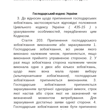
Господарський кодекс України
3. До відносин щодо припинення господарських
зобов'язань застосовуються відповідні положення
Цивільного кодексу України
( 435-15 )
з
урахуванням особливостей, передбачених цим
Кодексом.
Стаття
203. Припинення господарського
зобов'язання виконанням або зарахуванням 1.
Господарське зобов'язання, всі умови якого
виконано належним чином, припиняється, якщо
виконання прийнято управненою стороною. 2. У
разі якщо зобов'язана сторона належним чином
виконала одне з двох або кількох зобов'язань,
щодо яких вона мала право вибору
(альтернативне зобов'язання)
, господарське
зобов'язання припиняється виконанням. 3.
Господарське зобов'язання припиняється
зарахуванням зустрічної однорідної вимоги, строк
якої настав або строк якої не зазначений чи
визначений моментом витребування. Для
зарахування достатньо заяви однієї сторони. 4.
Господарське зобов'язання може бути припинено