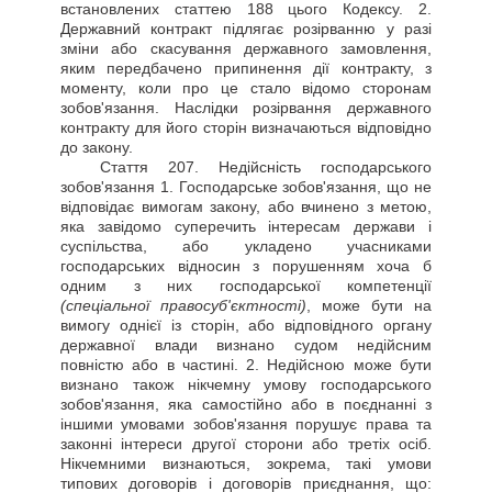
встановлених статтею 188 цього Кодексу. 2.
Державний контракт підлягає розірванню у разі
зміни або скасування державного замовлення,
яким передбачено припинення дії контракту, з
моменту, коли про це стало відомо сторонам
зобов'язання. Наслідки розірвання державного
контракту для його сторін визначаються відповідно
до закону.
Стаття
207. Недійсність господарського
зобов'язання 1. Господарське зобов'язання, що не
відповідає вимогам закону, або вчинено з метою,
яка завідомо суперечить інтересам держави і
суспільства, або укладено учасниками
господарських відносин з порушенням хоча б
одним з них господарської компетенції
(спеціальної правосуб'єктності)
, може бути на
вимогу однієї із сторін, або відповідного органу
державної влади визнано судом недійсним
повністю або в частині. 2. Недійсною може бути
визнано також нікчемну умову господарського
зобов'язання, яка самостійно або в поєднанні з
іншими умовами зобов'язання порушує права та
законні інтереси другої сторони або третіх осіб.
Нікчемними визнаються, зокрема, такі умови
типових договорів і договорів приєднання, що: