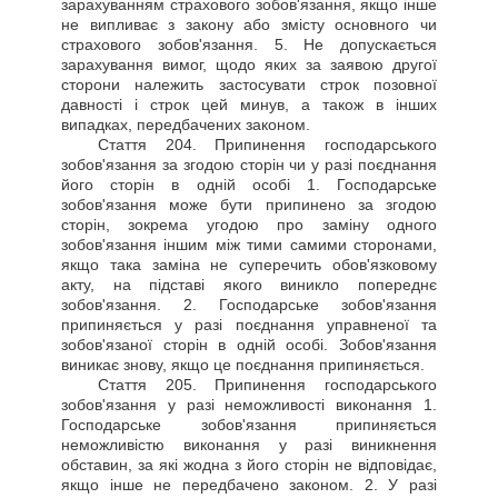
зарахуванням страхового зобов'язання, якщо інше
не випливає з закону або змісту основного чи
страхового зобов'язання. 5. Не допускається
зарахування вимог, щодо яких за заявою другої
сторони належить застосувати строк позовної
давності і строк цей минув, а також в інших
випадках, передбачених законом.
Стаття
204. Припинення господарського
зобов'язання за згодою сторін чи у разі поєднання
його сторін в одній особі 1. Господарське
зобов'язання може бути припинено за згодою
сторін, зокрема угодою про заміну одного
зобов'язання іншим між тими самими сторонами,
якщо така заміна не суперечить обов'язковому
акту, на підставі якого виникло попереднє
зобов'язання. 2. Господарське зобов'язання
припиняється у разі поєднання управненої та
зобов'язаної сторін в одній особі. Зобов'язання
виникає знову, якщо це поєднання припиняється.
Стаття
205. Припинення господарського
зобов'язання у разі неможливості виконання 1.
Господарське зобов'язання припиняється
неможливістю виконання у разі виникнення
обставин, за які жодна з його сторін не відповідає,
якщо інше не передбачено законом. 2. У разі