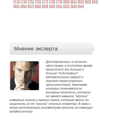
[
73
] [
74
] [
75
] [
76
] [
77
] [
78
] [
79
] [
80
] [
81
] [
82
] [
83
] [
84
]
[
85
] [
86
] [
87
] [
88
] [
89
] [
90
] [
91
] [
92
] [
93
] [
94
]
Мнение эксперта
Действительно, в области
авто-права, в последнее время
происходит все больше и
больше "подставных"
автомобильных аварий и
дорожно-транспортных
происшетствий, жертвами
которых становятся не
виновные водители, которые
не имеют навыков, "крутых"
номерных знаков и нужных связей, которые могли бы
защитить их от "наезда" опасных структур. В связи с
этим настоятельно рекомендуем звонить за помощью
профессионалу.