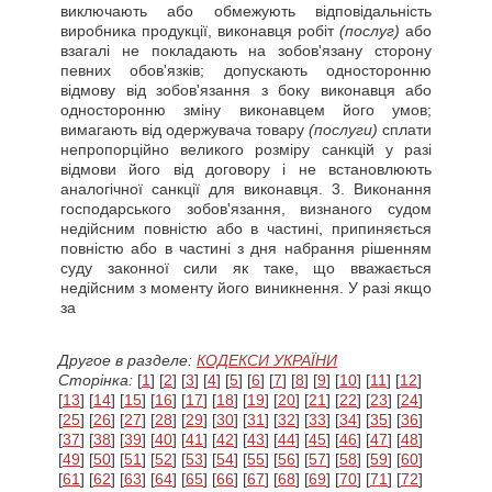
виключають або обмежують відповідальність
виробника продукції, виконавця робіт
(послуг)
або
взагалі не покладають на зобов'язану сторону
певних обов'язків; допускають односторонню
відмову від зобов'язання з боку виконавця або
односторонню зміну виконавцем його умов;
вимагають від одержувача товару
(послуги)
сплати
непропорційно великого розміру санкцій у разі
відмови його від договору і не встановлюють
аналогічної санкції для виконавця. 3. Виконання
господарського зобов'язання, визнаного судом
недійсним повністю або в частині, припиняється
повністю або в частині з дня набрання рішенням
суду законної сили як таке, що вважається
недійсним з моменту його виникнення. У разі якщо
за
Другое в разделе:
КОДЕКСИ УКРАЇНИ
Сторінка:
[
1
] [
2
] [
3
] [
4
] [
5
] [
6
] [
7
] [
8
] [
9
] [
10
] [
11
] [
12
]
[
13
] [
14
] [
15
] [
16
] [
17
] [
18
] [
19
] [
20
] [
21
] [
22
] [
23
] [
24
]
[
25
] [
26
] [
27
] [
28
] [
29
] [
30
] [
31
] [
32
] [
33
] [
34
] [
35
] [
36
]
[
37
] [
38
] [
39
] [
40
] [
41
] [
42
] [
43
] [
44
] [
45
] [
46
] [
47
] [
48
]
[
49
] [
50
] [
51
] [
52
] [
53
] [
54
] [
55
] [
56
] [
57
] [
58
] [
59
] [
60
]
[
61
] [
62
] [
63
] [
64
] [
65
] [
66
] [
67
] [
68
] [
69
] [
70
] [
71
] [
72
]