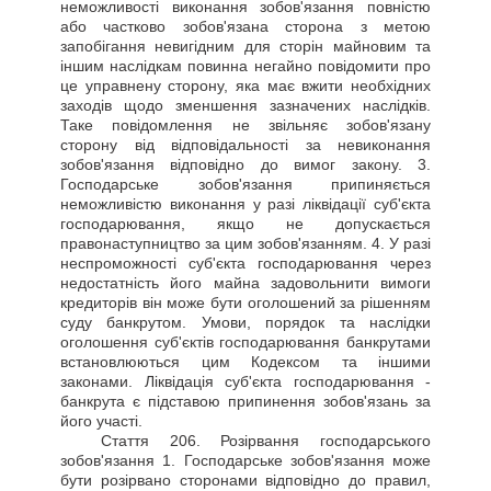
неможливості виконання зобов'язання повністю
або частково зобов'язана сторона з метою
запобігання невигідним для сторін майновим та
іншим наслідкам повинна негайно повідомити про
це управнену сторону, яка має вжити необхідних
заходів щодо зменшення зазначених наслідків.
Таке повідомлення не звільняє зобов'язану
сторону від відповідальності за невиконання
зобов'язання відповідно до вимог закону. 3.
Господарське зобов'язання припиняється
неможливістю виконання у разі ліквідації суб'єкта
господарювання, якщо не допускається
правонаступництво за цим зобов'язанням. 4. У разі
неспроможності суб'єкта господарювання через
недостатність його майна задовольнити вимоги
кредиторів він може бути оголошений за рішенням
суду банкрутом. Умови, порядок та наслідки
оголошення суб'єктів господарювання банкрутами
встановлюються цим Кодексом та іншими
законами. Ліквідація суб'єкта господарювання -
банкрута є підставою припинення зобов'язань за
його участі.
Стаття
206. Розірвання господарського
зобов'язання 1. Господарське зобов'язання може
бути розірвано сторонами відповідно до правил,