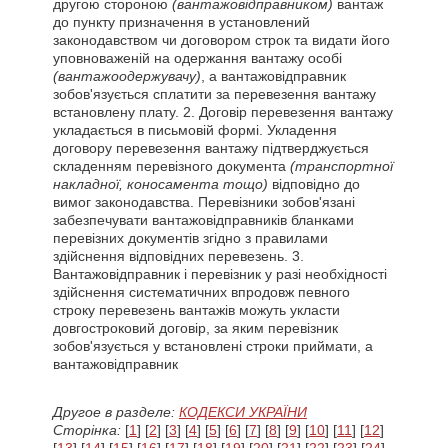
другою стороною
(вантажовідправником)
вантаж
до пункту призначення в установлений
законодавством чи договором строк та видати його
уповноваженій на одержання вантажу особі
(вантажоодержувачу)
, а вантажовідправник
зобов'язується сплатити за перевезення вантажу
встановлену плату. 2. Договір перевезення вантажу
укладається в письмовій формі. Укладення
договору перевезення вантажу підтверджується
складенням перевізного документа
(транспортної
накладної, коносамента тощо)
відповідно до
вимог законодавства. Перевізники зобов'язані
забезпечувати вантажовідправників бланками
перевізних документів згідно з правилами
здійснення відповідних перевезень. 3.
Вантажовідправник і перевізник у разі необхідності
здійснення систематичних впродовж певного
строку перевезень вантажів можуть укласти
довгостроковий договір, за яким перевізник
зобов'язується у встановлені строки приймати, а
вантажовідправник
Другое в разделе:
КОДЕКСИ УКРАЇНИ
Сторінка:
[
1
] [
2
] [
3
] [
4
] [
5
] [
6
] [
7
] [
8
] [
9
] [
10
] [
11
] [
12
]