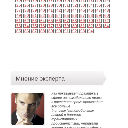
[
13
] [
14
] [
15
] [
16
] [
17
] [
18
] [
19
] [
20
] [
21
] [
22
] [
23
] [
24
]
[
25
] [
26
] [
27
] [
28
] [
29
] [
30
] [
31
] [
32
] [
33
] [
34
] [
35
] [
36
]
[
37
] [
38
] [
39
] [
40
] [
41
] [
42
] [
43
] [
44
] [
45
] [
46
] [
47
] [
48
]
[
49
] [
50
] [
51
] [
52
] [
53
] [
54
] [
55
] [
56
] [
57
] [
58
] [
59
] [
60
]
[
61
] [
62
] [
63
] [
64
] [
65
] [
66
] [
67
] [
68
] [
69
] [
70
] [
71
] [
72
]
[
73
] [
74
] [
75
] [
76
] [
77
] [
78
] [
79
] [
80
] [
81
] [
82
] [
83
] [
84
]
[
85
] [
86
] [
87
] [
88
] [
89
] [
90
] [
91
] [
92
] [
93
] [
94
]
Мнение эксперта
Как показывает практика в
сфере автомобильного права,
в последнее время происходит
все больше
"липовых"автомобильных
аварий и дорожно-
транспортных
происшетствий, жертвами
которых становятся рядовые