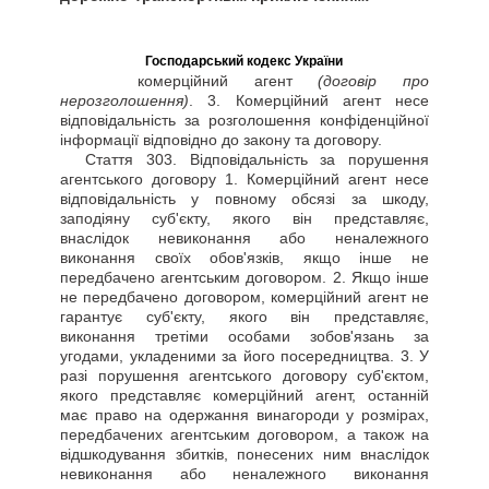
Господарський кодекс України
комерційний агент
(договір про
нерозголошення)
. 3. Комерційний агент несе
відповідальність за розголошення конфіденційної
інформації відповідно до закону та договору.
Стаття
303. Відповідальність за порушення
агентського договору 1. Комерційний агент несе
відповідальність у повному обсязі за шкоду,
заподіяну суб'єкту, якого він представляє,
внаслідок невиконання або неналежного
виконання своїх обов'язків, якщо інше не
передбачено агентським договором. 2. Якщо інше
не передбачено договором, комерційний агент не
гарантує суб'єкту, якого він представляє,
виконання третіми особами зобов'язань за
угодами, укладеними за його посередництва. 3. У
разі порушення агентського договору суб'єктом,
якого представляє комерційний агент, останній
має право на одержання винагороди у розмірах,
передбачених агентським договором, а також на
відшкодування збитків, понесених ним внаслідок
невиконання або неналежного виконання