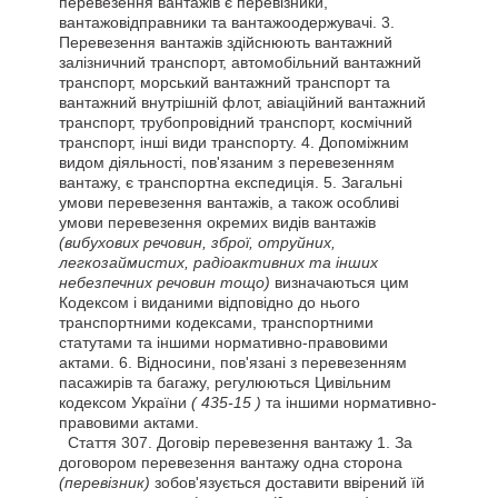
перевезення вантажів є перевізники,
вантажовідправники та вантажоодержувачі. 3.
Перевезення вантажів здійснюють вантажний
залізничний транспорт, автомобільний вантажний
транспорт, морський вантажний транспорт та
вантажний внутрішній флот, авіаційний вантажний
транспорт, трубопровідний транспорт, космічний
транспорт, інші види транспорту. 4. Допоміжним
видом діяльності, пов'язаним з перевезенням
вантажу, є транспортна експедиція. 5. Загальні
умови перевезення вантажів, а також особливі
умови перевезення окремих видів вантажів
(вибухових речовин, зброї, отруйних,
легкозаймистих, радіоактивних та інших
небезпечних речовин тощо)
визначаються цим
Кодексом і виданими відповідно до нього
транспортними кодексами, транспортними
статутами та іншими нормативно-правовими
актами. 6. Відносини, пов'язані з перевезенням
пасажирів та багажу, регулюються Цивільним
кодексом України
( 435-15 )
та іншими нормативно-
правовими актами.
Стаття
307. Договір перевезення вантажу 1. За
договором перевезення вантажу одна сторона
(перевізник)
зобов'язується доставити ввірений їй