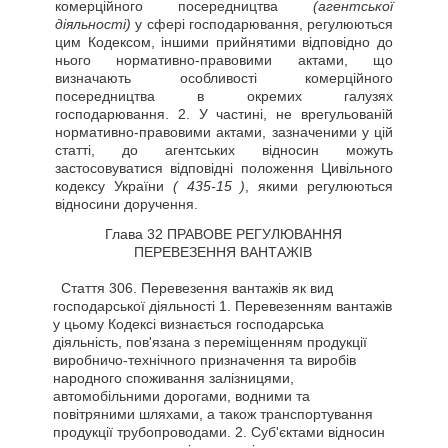
комерційного посередництва
(агентської
діяльності)
у сфері господарювання, регулюються
цим Кодексом, іншими прийнятими відповідно до
нього нормативно-правовими актами, що
визначають особливості комерційного
посередництва в окремих галузях
господарювання. 2. У частині, не врегульованій
нормативно-правовими актами, зазначеними у цій
статті, до агентських відносин можуть
застосовуватися відповідні положення Цивільного
кодексу України
( 435-15 )
, якими регулюються
відносини доручення.
Глава 32 ПРАВОВЕ РЕГУЛЮВАННЯ
ПЕРЕВЕЗЕННЯ ВАНТАЖІВ
Стаття
306. Перевезення вантажів як вид
господарської діяльності 1. Перевезенням вантажів
у цьому Кодексі визнається господарська
діяльність, пов'язана з переміщенням продукції
виробничо-технічного призначення та виробів
народного споживання залізницями,
автомобільними дорогами, водними та
повітряними шляхами, а також транспортування
продукції трубопроводами. 2. Суб'єктами відносин