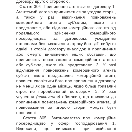
договору другою стороною.
Стаття
304. Припинення агентського договору 1.
Агентський договір припиняється за угодою сторін,
а також у разі: відкликання повноважень
комерційного агента суб'єктом, якого він
представляє, або відмови комерційного агента від
подальшого здійснення комерційного
посередництва за договором, укладеним
сторонами без визначення строку його дії; вибуття
однієї із сторін договору внаслідок її припинення
або смерті; виникнення інших обставин, що
припиняють повноваження комерційного агента
або суб'єкта, якого він представляє. 2. У разі
відкликання повноважень комерційного агента
суб'єкт, якого представляє комерційний агент,
повинен сповістити його про припинення договору
не менш як за один місяць, якщо більш тривалий
строк не передбачений договором. 3. У разі
усунення
(закінчення)
обставин, що призвели до
припинення повноважень комерційного агента, ці
повноваження за згодою сторін можуть бути
поновлені.
Стаття
305. Законодавство про комерційне
посередництво у сфері господарювання 1.
Відносини, що виникають при здійсненні