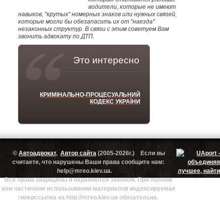
водители, которые не имеют
навыков, "крутых" номерных знаков или нужных связей,
которые могли бы обезапасить их от "наезда"
незаконных структур. В связи с этим советуем Вам
звонить адвокату по ДТП.
Это интересно
КРИМІНАЛЬНО-ПРОЦЕСУАЛЬНИЙ
КОДЕКС УКРАЇНИ
©
Автоадвокат
,
Автор сайта
(2005-2026г.) Если вы
считаете, что нарушены Ваши права сообщите нам:
help@mreo.kiev.ua.
Все права защищены и охраняются законом. При полном
или частичном использовании материалов индексируемая
гиперссылка на http://mreo.kiev.ua обязательна.