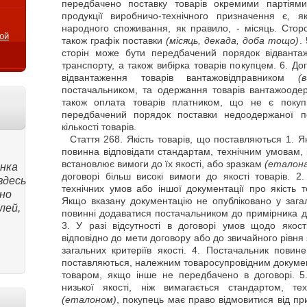
передбачено поставку товарів окремими партіям
продукції виробничо-технічного призначення є, я
народного споживання, як правило, - місяць. Стор
ой
також графік поставки
(місяць, декада, доба тощо)
.
сторін може бути передбачений порядок відванта
транспорту, а також вибірка товарів покупцем. 6. 
відвантаження товарів вантажовідправником
(
постачальником, та одержання товарів вантажооде
також оплата товарів платником, що не є поку
передбачений порядок поставки недоодержаної п
кількості товарів.
Стаття
268. Якість товарів, що поставляються 1. Як
повинна відповідати стандартам, технічним умовам, і
встановлює вимоги до їх якості, або зразкам
(еталон
нка
договорі більш високі вимоги до якості товарів. 2
здесь
технічних умов або іншої документації про якість т
ано
Якщо вказану документацію не опубліковано у загал
лей,
повинні додаватися постачальником до примірника д
3. У разі відсутності в договорі умов щодо якост
відповідно до мети договору або до звичайного рівня
загальних критеріїв якості. 4. Постачальник повине
поставляються, належним товаросупровідним докумен
товаром, якщо інше не передбачено в договорі. 5.
низької якості, ніж вимагається стандартом, т
(еталоном)
, покупець має право відмовитися від пр