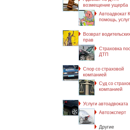
возмещение ущерба
Автоадвокат К
помощь, услуг
Возврат водительски
прав
Страховка по
ДТП
Спор со страховой
компанией
Суд со страхо
компанией
Услуги автоадвоката
Автоэксперт
Другие