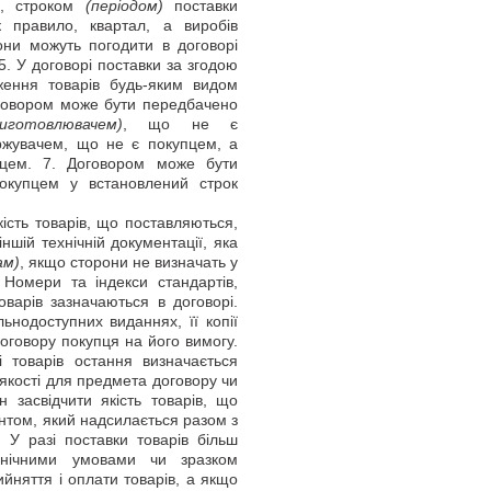
и, строком
(періодом)
поставки
к правило, квартал, а виробів
они можуть погодити в договорі
 5. У договорі поставки за згодою
ження товарів будь-яким видом
Договором може бути передбачено
виготовлювачем)
, що не є
ржувачем, що не є покупцем, а
пцем. 7. Договором може бути
окупцем у встановлений строк
ість товарів, що поставляються,
ншій технічній документації, яка
ам)
, якщо сторони не визначать у
. Номери та індекси стандартів,
оварів зазначаються в договорі.
ьнодоступних виданнях, її копії
оговору покупця на його вимогу.
і товарів остання визначається
 якості для предмета договору чи
н засвідчити якість товарів, що
том, який надсилається разом з
 У разі поставки товарів більш
ехнічними умовами чи зразком
ийняття і оплати товарів, а якщо