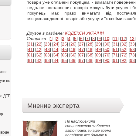
товари уже оплачені покупцем, - вимагати повернення
недоліки поставлених товарів можуть бути усунені б
покупець має право вимагати від постачаль
місцезнаходженні товарів або усунути їх своїми засо
Другое в разделе:
КОДЕКСИ УКРАЇНИ
Сторінка:
[
1
] [
2
] [
3
] [
4
] [
5
] [
6
] [
7
] [
8
] [
9
] [
10
] [
11
] [
12
] [
13
]
[
21
] [
22
] [
23
] [
24
] [
25
] [
26
] [
27
] [
28
] [
29
] [
30
] [
31
] [
32
] [
33
]
[
41
] [
42
] [
43
] [
44
] [
45
] [
46
] [
47
] [
48
] [
49
] [
50
] [
51
] [
52
] [
53
]
[
61
] [
62
] [
63
] [
64
] [
65
] [
66
] [
67
] [
68
] [
69
] [
70
] [
71
] [
72
] [
73
]
[
81
] [
82
] [
83
] [
84
] [
85
] [
86
] [
87
] [
88
] [
89
] [
90
] [
91
] [
92
] [
93
]
ення
уги по
по ДТП
Мнение эксперта
пр
По наблюдениям
специалистов в области
авто-права, в наше время
зводе
попадает все больше и