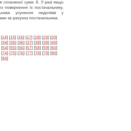
 сплаченої суми. 6. У разі якщо
ез повернення їх постачальнику,
ника усунення недоліків у
бами за рахунок постачальника.
 [
14
] [
15
] [
16
] [
17
] [
18
] [
19
] [
20
]
 [
34
] [
35
] [
36
] [
37
] [
38
] [
39
] [
40
]
 [
54
] [
55
] [
56
] [
57
] [
58
] [
59
] [
60
]
 [
74
] [
75
] [
76
] [
77
] [
78
] [
79
] [
80
]
 [
94
]