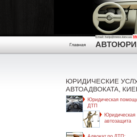
Email: help@mreo.kiev.ua
АВТОЮРИСТ
Главная
ЮРИДИЧЕСКИЕ УСЛ
АВТОАДВОКАТА, КИЕ
Юридическая помощь
ДТП
Юридическая
автозащита
Адвокат по ДТП: