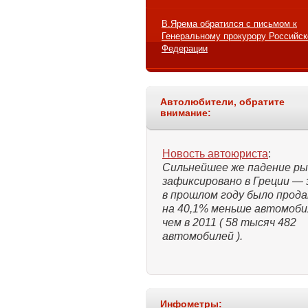
В.Ярема обратился с письмом к
Генеральному прокурору Российск
Федерации
Автолюбители, обратите
внимание:
Новость автоюриста
:
Сильнейшее же падение ры
зафиксировано в Греции — 
в прошлом году было прод
на 40,1% меньше автомоби
чем в 2011 ( 58 тысяч 482
автомобилей ).
Инфометры: