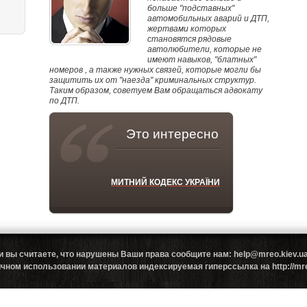
больше "подставных"
автомобильных аварий и ДТП,
жертвами которых
становятся рядовые
автолюбители, которые не
имеют навыков, "блатных"
номеров , а также нужных связей, которые могли бы
защитить их от "наезда" криминальных структур.
Таким образом, советуем Вам обращаться адвокату
по ДТП.
Это интересно
МИТНИЙ КОДЕКС УКРАЇНИ
и вы считаете, что нарушены Ваши права сообщите нам: help@mreo.kiev
ном использовании материалов индексируемая гиперссылка на http://mreo