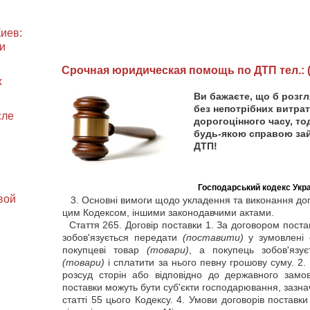
иев:
и
Cрочная юридическая помощь по ДТП тел.: (0
х
Ви бажаєте, що б розг
без непотрібних витрат 
сле
дорогоцінного часу, то
будь-якою справою за
ДТП!
Господарський кодекс Укра
вой
3. Основні вимоги щодо укладення та виконання дог
цим Кодексом, іншими законодавчими актами.
Стаття
265. Договір поставки 1. За договором поста
зобов'язується передати
(поставити)
у зумовлені
покупцеві товар
(товари)
, а покупець зобов'язу
(товари)
і сплатити за нього певну грошову суму. 2.
розсуд сторін або відповідно до державного замо
поставки можуть бути суб'єкти господарювання, зазнач
статті 55 цього Кодексу. 4. Умови договорів поставк