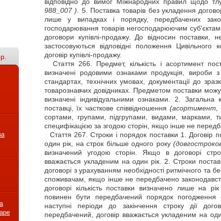
відповідно до вимог Міжнародних правил щодо тлу
988_007 )
. 5. Поставка товарів без укладення догов
лише у випадках і порядку, передбачених закон
господарювання товарів негосподарюючим суб'єктам
договори купівлі-продажу. До відносин поставки, 
застосовуються відповідні положення Цивільного 
договір купівлі-продажу.
р.
Стаття
266. Предмет, кількість і асортимент по
визначені родовими ознаками продукція, вироби 
стандартах, технічних умовах, документації до зраз
товарознавчих довідниках. Предметом поставки можут
визначені індивідуальними ознаками. 2. Загальна к
поставці, їх часткове співвідношення
(асортимент,
сортами, групами, підгрупами, видами, марками, 
специфікацією за згодою сторін, якщо інше не перед
за
Стаття
267. Строки і порядок поставки 1. Договір 
один рік, на строк більше одного року
(довгостроков
визначений угодою сторін. Якщо в договорі стро
вважається укладеним на один рік. 2. Строки поста
договорі з урахуванням необхідності ритмічного та б
споживачам, якщо інше не передбачено законодавст
договорі кількість поставки визначено лише на рі
повинен бути передбачений порядок погодження с
а
наступні періоди до закінчення строку дії дог
варе
передбачений, договір вважається укладеним на оди