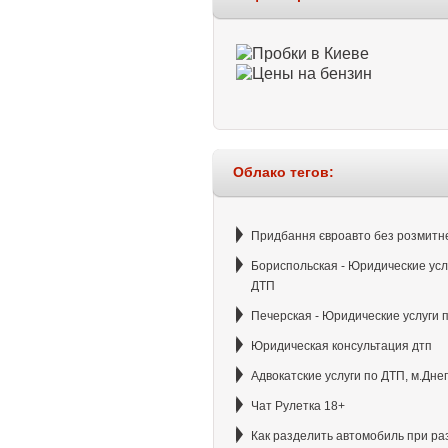
Облако тегов:
Придбання євроавто без розмитн
Бориспольская - Юридические усл
ДТП
Печерская - Юридические услуги 
Юридическая консультация дтп
Адвокатские услуги по ДТП, м.Дне
Чат Рулетка 18+
Как разделить автомобиль при ра