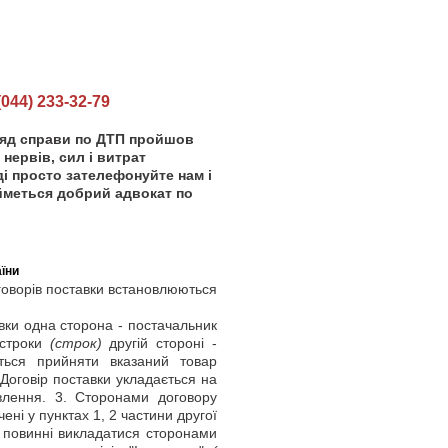
44) 233-32-79
ляд справи по ДТП пройшов
нервів, сил і витрат
ді просто зателефонуйте нам і
йметься добрий адвокат по
їни
оворів поставки встановлюються
вки одна сторона - постачальник
 строки
(строк)
другій стороні -
ється прийняти вказаний товар
 Договір поставки укладається на
влення. 3. Сторонами договору
ені у пунктах 1, 2 частини другої
и повинні викладатися сторонами