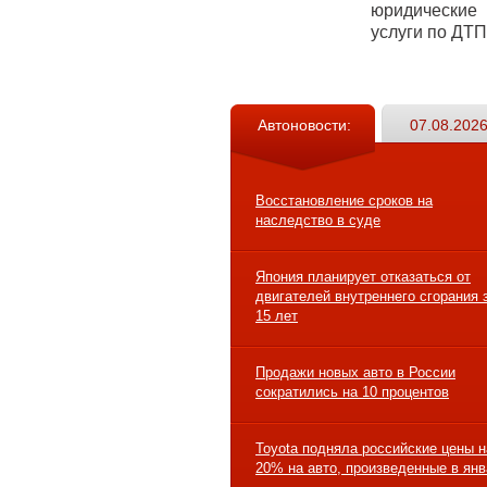
юридические
услуги по ДТП
Автоновости:
07.08.2026
Восстановление сроков на
наследство в суде
Япония планирует отказаться от
двигателей внутреннего сгорания 
15 лет
Продажи новых авто в России
сократились на 10 процентов
Toyota подняла российские цены н
20% на авто, произведенные в ян