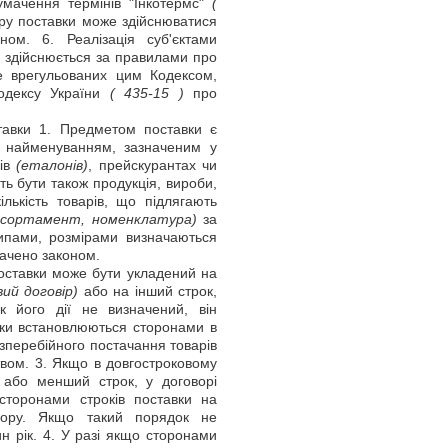
мачення термінів "Інкотермс"
(
ору поставки може здійснюватися
ом. 6. Реалізація суб'єктами
 здійснюється за правилами про
не врегульованих цим Кодексом,
кодексу України
( 435-15 )
про
ставки 1. Предметом поставки є
з найменуванням, зазначеним у
ків
(еталонів)
, прейскурантах чи
ь бути також продукція, вироби,
ількість товарів, що підлягають
 сортамент, номенклатура)
за
типами, розмірами визначаються
бачено законом.
поставки може бути укладений на
ий договір)
або на інший строк,
к його дії не визначений, він
вки встановлюються сторонами в
езперебійного постачання товарів
вом. 3. Якщо в довгостроковому
к або менший строк, у договорі
торонами строків поставки на
овору. Якщо такий порядок не
н рік. 4. У разі якщо сторонами