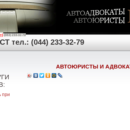
(063) 233-32-79
 тел.: (044) 233-32-79
АВТОЮРИСТЫ И АДВОКА
УГИ
В:
 при