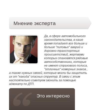
Мнение эксперта
Да, в сфере автомобильного
законодательства, в наше
время попадает все больше и
больше "липовых" аварий и
дорожно-транспортных
происшетствий, жертвами
которых становятся рядовые
автособственники, которые
не имеют страхового полиса,
"отличных" номерных знаков ,
а также нужных связей, которые могли бы защитить
их от "наезда" опасных структур. В связи с этим
настоятельно советуем звонить за помощью
адвокату по ДТП.
Это интересно