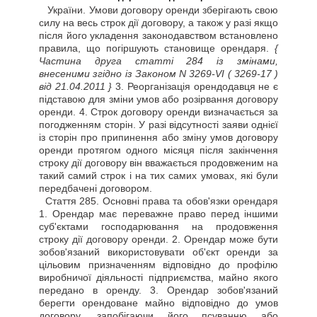
України. Умови договору оренди зберігають свою
силу на весь строк дії договору, а також у разі якщо
після його укладення законодавством встановлено
правила, що погіршують становище орендаря.
{
Частина друга статті 284 із змінами,
внесеними згідно із Законом N 3269-VI
( 3269-17 )
від 21.04.2011 }
3. Реорганізація орендодавця не є
підставою для зміни умов або розірвання договору
оренди. 4. Строк договору оренди визначається за
погодженням сторін. У разі відсутності заяви однієї
із сторін про припинення або зміну умов договору
оренди протягом одного місяця після закінчення
строку дії договору він вважається продовженим на
такий самий строк і на тих самих умовах, які були
передбачені договором.
Стаття
285. Основні права та обов'язки орендаря
1. Орендар має переважне право перед іншими
суб'єктами господарювання на продовження
строку дії договору оренди. 2. Орендар може бути
зобов'язаний використовувати об'єкт оренди за
цільовим призначенням відповідно до профілю
виробничої діяльності підприємства, майно якого
передано в оренду. 3. Орендар зобов'язаний
берегти орендоване майно відповідно до умов
договору, запобігаючи його псуванню або