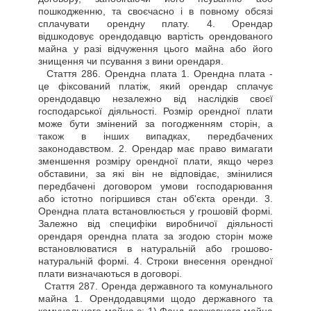
пошкодженню, та своєчасно і в повному обсязі
сплачувати орендну плату. 4. Орендар
відшкодовує орендодавцю вартість орендованого
майна у разі відчуження цього майна або його
знищення чи псування з вини орендаря.
Стаття
286. Орендна плата 1. Орендна плата -
це фіксований платіж, який орендар сплачує
орендодавцю незалежно від наслідків своєї
господарської діяльності. Розмір орендної плати
може бути змінений за погодженням сторін, а
також в інших випадках, передбачених
законодавством. 2. Орендар має право вимагати
зменшення розміру орендної плати, якщо через
обставини, за які він не відповідає, змінилися
передбачені договором умови господарювання
або істотно погіршився стан об'єкта оренди. 3.
Орендна плата встановлюється у грошовій формі.
Залежно від специфіки виробничої діяльності
орендаря орендна плата за згодою сторін може
встановлюватися в натуральній або грошово-
натуральній формі. 4. Строки внесення орендної
плати визначаються в договорі.
Стаття
287. Оренда державного та комунального
майна 1. Орендодавцями щодо державного та