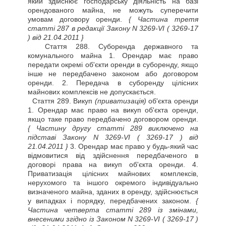
який здійснює господарську діяльність на базі
орендованого майна, не можуть суперечити
умовам договору оренди.
{ Частина третя
статті 287 в редакції Закону N 3269-VI
( 3269-17
)
від 21.04.2011 }
Стаття
288. Суборенда державного та
комунального майна 1. Орендар має право
передати окремі об'єкти оренди в суборенду, якщо
інше не передбачено законом або договором
оренди. 2. Передача в суборенду цілісних
майнових комплексів не допускається.
Стаття
289. Викуп
(приватизація)
об'єкта оренди
1. Орендар має право на викуп об'єкта оренди,
якщо таке право передбачено договором оренди.
{ Частину другу статті 289 виключено на
підставі Закону N 3269-VI
( 3269-17 )
від
21.04.2011 }
3. Орендар має право у будь-який час
відмовитися від здійснення передбаченого в
договорі права на викуп об'єкта оренди. 4.
Приватизація цілісних майнових комплексів,
нерухомого та іншого окремого індивідуально
визначеного майна, зданих в оренду, здійснюється
у випадках і порядку, передбачених законом.
{
Частина четверта статті 289 із змінами,
внесеними згідно із Законом N 3269-VI
( 3269-17 )