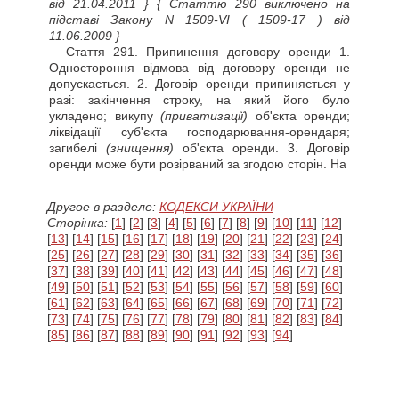
від 21.04.2011 }
{ Статтю 290 виключено на
підставі Закону N 1509-VI
( 1509-17 )
від
11.06.2009 }
Стаття
291. Припинення договору оренди 1.
Одностороння відмова від договору оренди не
допускається. 2. Договір оренди припиняється у
разі: закінчення строку, на який його було
укладено; викупу
(приватизації)
об'єкта оренди;
ліквідації суб'єкта господарювання-орендаря;
загибелі
(знищення)
об'єкта оренди. 3. Договір
оренди може бути розірваний за згодою сторін. На
Другое в разделе:
КОДЕКСИ УКРАЇНИ
Сторінка:
[
1
] [
2
] [
3
] [
4
] [
5
] [
6
] [
7
] [
8
] [
9
] [
10
] [
11
] [
12
]
[
13
] [
14
] [
15
] [
16
] [
17
] [
18
] [
19
] [
20
] [
21
] [
22
] [
23
] [
24
]
[
25
] [
26
] [
27
] [
28
] [
29
] [
30
] [
31
] [
32
] [
33
] [
34
] [
35
] [
36
]
[
37
] [
38
] [
39
] [
40
] [
41
] [
42
] [
43
] [
44
] [
45
] [
46
] [
47
] [
48
]
[
49
] [
50
] [
51
] [
52
] [
53
] [
54
] [
55
] [
56
] [
57
] [
58
] [
59
] [
60
]
[
61
] [
62
] [
63
] [
64
] [
65
] [
66
] [
67
] [
68
] [
69
] [
70
] [
71
] [
72
]
[
73
] [
74
] [
75
] [
76
] [
77
] [
78
] [
79
] [
80
] [
81
] [
82
] [
83
] [
84
]
[
85
] [
86
] [
87
] [
88
] [
89
] [
90
] [
91
] [
92
] [
93
] [
94
]