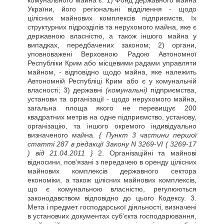
комунального майна є: 1) Фонд державного майна
України, його регіональні відділення - щодо
цілісних майнових комплексів підприємств, їх
структурних підрозділів та нерухомого майна, яке є
державною власністю, а також іншого майна у
випадках, передбачених законом; 2) органи,
уповноважені Верховною Радою Автономної
Республіки Крим або місцевими радами управляти
майном, - відповідно щодо майна, яке належить
Автономній Республіці Крим або є у комунальній
власності; 3) державні
(комунальні)
підприємства,
установи та організації - щодо нерухомого майна,
загальна площа якого не перевищує 200
квадратних метрів на одне підприємство, установу,
організацію, та іншого окремого індивідуально
визначеного майна.
{ Пункт 3 частини першої
статті 287 в редакції Закону N 3269-VI
( 3269-17
)
від 21.04.2011 }
2. Організаційні та майнові
відносини, пов'язані з передачею в оренду цілісних
майнових комплексів державного сектора
економіки, а також цілісних майнових комплексів,
що є комунальною власністю, регулюються
законодавством відповідно до цього Кодексу. 3.
Мета і предмет господарської діяльності, визначені
в установчих документах суб'єкта господарювання,