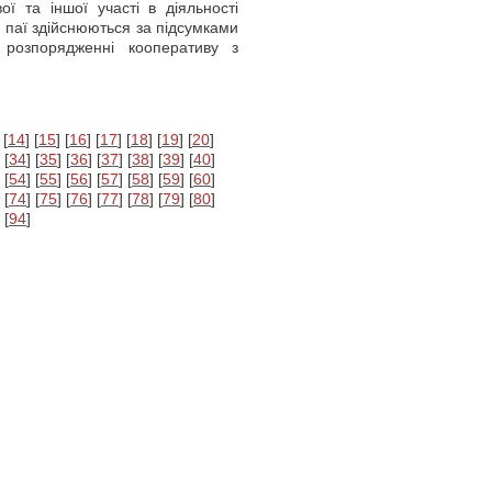
ї та іншої участі в діяльності
 паї здійснюються за підсумками
розпорядженні кооперативу з
 [
14
] [
15
] [
16
] [
17
] [
18
] [
19
] [
20
]
 [
34
] [
35
] [
36
] [
37
] [
38
] [
39
] [
40
]
 [
54
] [
55
] [
56
] [
57
] [
58
] [
59
] [
60
]
 [
74
] [
75
] [
76
] [
77
] [
78
] [
79
] [
80
]
 [
94
]