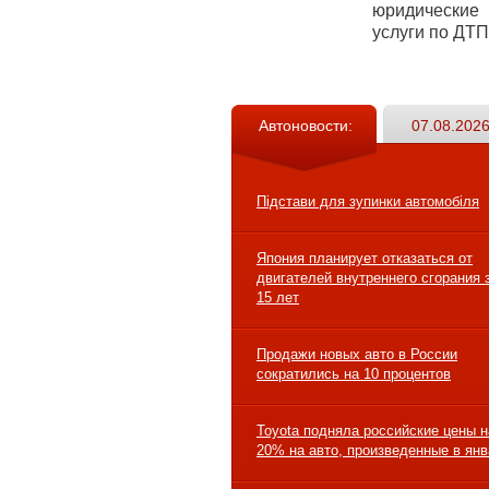
юридические
услуги по ДТП
Автоновости:
07.08.2026
Підстави для зупинки автомобіля
Япония планирует отказаться от
двигателей внутреннего сгорания 
15 лет
Продажи новых авто в России
сократились на 10 процентов
Toyota подняла российские цены н
20% на авто, произведенные в ян