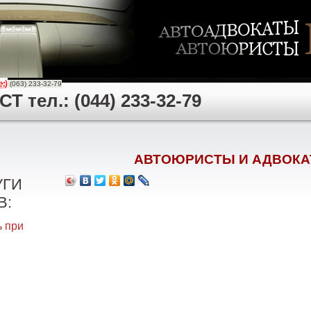
(063) 233-32-79
 тел.: (044) 233-32-79
АВТОЮРИСТЫ И АДВОКА
УГИ
В:
 при