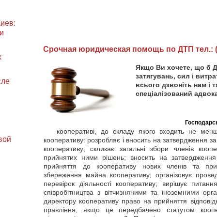
иев:
и
Cрочная юридическая помощь по ДТП тел.: (0
х
Якщо Ви хочете, що б 
затягувань, сил і витра
сле
всього дзвоніть нам і 
спеціалізований адвок
Господарсь
кооперативі, до складу якого входить не менше
вой
кооперативу: розробляє і вносить на затвердження за
кооперативу; скликає загальні збори членів кооп
прийнятих ними рішень; вносить на затвердження
прийняття до кооперативу нових членів та при
збереження майна кооперативу; організовує прове
перевірок діяльності кооперативу; вирішує питанн
співробітництва з вітчизняними та іноземними орга
директору кооперативу право на прийняття відповід
правління, якщо це передбачено статутом коопе