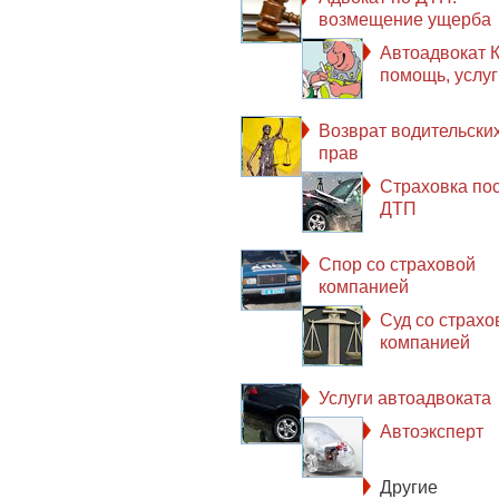
возмещение ущерба
Автоадвокат К
помощь, услуг
Возврат водительски
прав
Страховка по
ДТП
Спор со страховой
компанией
Суд со страхо
компанией
Услуги автоадвоката
Автоэксперт
Другие