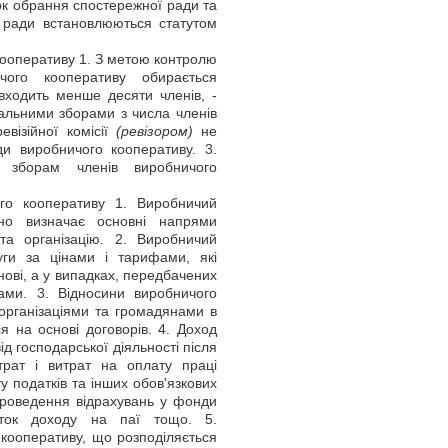
док обрання спостережної ради та
ї ради встановлюються статутом
ооперативу 1. З метою контролю
ичого кооперативу обирається
 входить менше десяти членів, -
альними зборами з числа членів
евізійної комісії
(ревізором)
не
и виробничого кооперативу. 3.
 зборам членів виробничого
ого кооперативу 1. Виробничий
йно визначає основні напрями
 та організацію. 2. Виробничий
уги за цінами і тарифами, які
ові, а у випадках, передбачених
ами. 3. Відносини виробничого
організаціями та громадянами в
я на основі договорів. 4. Доход
 господарської діяльності після
трат і витрат на оплату праці
 податків та інших обов'язкових
 проведення відрахувань у фонди
асток доходу на паї тощо. 5.
 кооперативу, що розподіляється