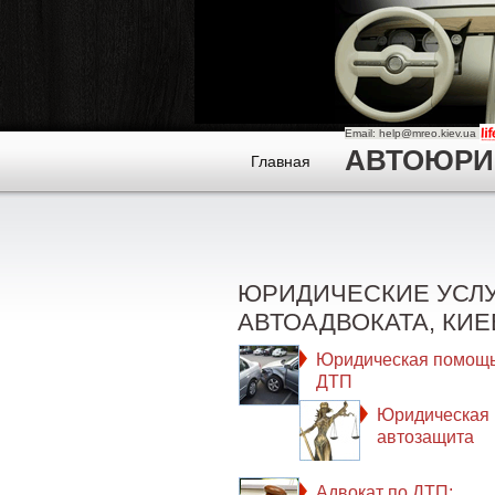
Email: help@mreo.kiev.ua
АВТОЮРИСТ
Главная
ЮРИДИЧЕСКИЕ УСЛ
АВТОАДВОКАТА, КИЕ
Юридическая помощь
ДТП
Юридическая
автозащита
Адвокат по ДТП: