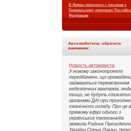
В.Ярема обратился с письмом к
Генеральному прокурору Российск
Федерации
Автолюбители, обратите
внимание:
Новость автоюриста
:
У новому законопроекті
передбачено, що громадяни,
займаються перевезенням
небезпечних вантажів, люд
тощо, не будуть стикатис
органами ДАІ при проходже
технічного огляду. Про це в
прямому ефірі одного з
українських телеканалів
заявила Радник Президент
України Олена Лукаш, пере