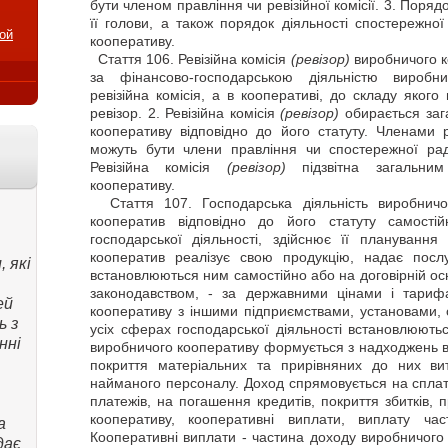
бути членом правління чи ревізійної комісії. 3. Поря
її голови, а також порядок діяльності спостережно
ой
кооперативу.
Стаття
106. Ревізійна комісія
(ревізор)
виробничого к
за фінансово-господарською діяльністю виробн
ревізійна комісія, а в кооперативі, до складу якого
ревізор. 2. Ревізійна комісія
(ревізор)
обирається заг
кооперативу відповідно до його статуту. Членами р
можуть бути члени правління чи спостережної рад
Ревізійна комісія
(ревізор)
підзвітна загальним
кооперативу.
Стаття
107. Господарська діяльність виробнич
кооператив відповідно до його статуту самості
господарської діяльності, здійснює її планування
кооператив реалізує свою продукцію, надає посл
 які
встановлюються ним самостійно або на договірній осн
законодавством, - за державними цінами і тариф
ей
кооперативу з іншими підприємствами, установами, 
ь з
усіх сферах господарської діяльності встановлюютьс
нні
виробничого кооперативу формується з надходжень від
покриття матеріальних та прирівняних до них ви
найманого персоналу. Доход спрямовується на сплату
платежів, на погашення кредитів, покриття збитків,
кооперативу, кооперативні виплати, виплату ч
а
Кооперативні виплати - частина доходу виробничого
дає