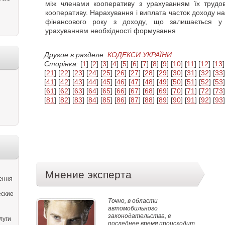
між членами кооперативу з урахуванням їх трудово
кооперативу. Нарахування і виплата часток доходу на
фінансового року з доходу, що залишається у 
урахуванням необхідності формування
Другое в разделе:
КОДЕКСИ УКРАЇНИ
Сторінка:
[
1
] [
2
] [
3
] [
4
] [
5
] [
6
] [
7
] [
8
] [
9
] [
10
] [
11
] [
12
] [
13
]
[
21
] [
22
] [
23
] [
24
] [
25
] [
26
] [
27
] [
28
] [
29
] [
30
] [
31
] [
32
] [
33
]
[
41
] [
42
] [
43
] [
44
] [
45
] [
46
] [
47
] [
48
] [
49
] [
50
] [
51
] [
52
] [
53
]
[
61
] [
62
] [
63
] [
64
] [
65
] [
66
] [
67
] [
68
] [
69
] [
70
] [
71
] [
72
] [
73
]
[
81
] [
82
] [
83
] [
84
] [
85
] [
86
] [
87
] [
88
] [
89
] [
90
] [
91
] [
92
] [
93
]
Мнение эксперта
ення
еские
Точно, в области
автомобильного
законодательства, в
луги
последнее время происходит