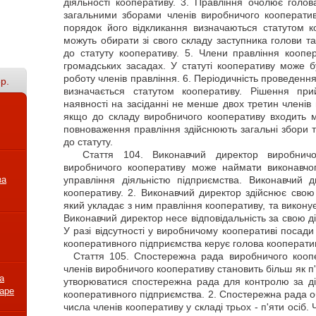
діяльності кооперативу. 3. Правління очолює голов
загальними зборами членів виробничого кооперативу
порядок його відкликання визначаються статутом к
можуть обирати зі свого складу заступника голови та
до статуту кооперативу. 5. Члени правління кооп
громадських засадах. У статуті кооперативу може 
роботу членів правління. 6. Періодичність проведенн
р.
визначається статутом кооперативу. Рішення при
наявності на засіданні не менше двох третин членів 
якщо до складу виробничого кооперативу входить м
повноваження правління здійснюють загальні збори т
до статуту.
Стаття
104. Виконавчий директор виробничо
виробничого кооперативу може наймати виконавчо
за
управління діяльністю підприємства. Виконавчий
кооперативу. 2. Виконавчий директор здійснює свою 
який укладає з ним правління кооперативу, та виконує 
Виконавчий директор несе відповідальність за свою д
У разі відсутності у виробничому кооперативі посад
кооперативного підприємства керує голова кооперати
Стаття
105. Спостережна рада виробничого коопер
членів виробничого кооперативу становить більш як п'
а
утворюватися спостережна рада для контролю за ді
варе
кооперативного підприємства. 2. Спостережна рада 
числа членів кооперативу у складі трьох - п'яти осіб