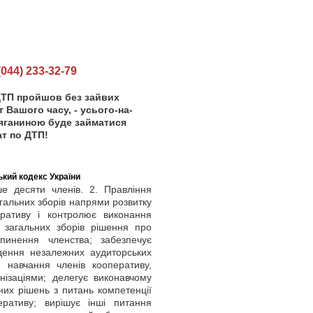
44) 233-32-79
ДТП пройшов без зайвих
т Вашого часу, - усього-на-
тяганиною буде займатися
ат по ДТП!
кий кодекс України
 десяти членів. 2. Правління
гальних зборів напрями розвитку
еративу і контролює виконання
 загальних зборів рішення про
пинення членства; забезпечує
дення незалежних аудиторських
я навчання членів кооперативу,
нізаціями; делегує виконавчому
них рішень з питань компетенції
ративу; вирішує інші питання