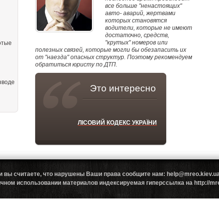
все больше "ненастоящих"
авто- аварий, жертвами
которых становятся
водители, которые не имеют
достаточно, средств,
"крутых" номеров или
отые
полезных связей, которые могли бы обезапасить их
от "наезда" опасных структур. Поэтому рекомендуем
обратиться юристу по ДТП.
зводе
Это интересно
ЛІСОВИЙ КОДЕКС УКРАЇНИ
и вы считаете, что нарушены Ваши права сообщите нам: help@mreo.kiev
ном использовании материалов индексируемая гиперссылка на http://mreo