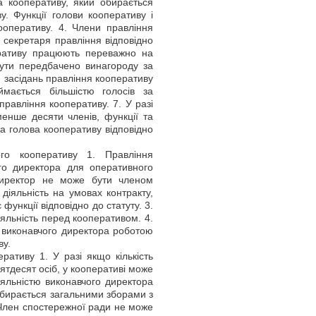
а кооперативу, який обирається
. Функції голови кооперативу і
ооперативу. 4. Члени правління
 секретаря правління відповідно
еративу працюють переважно на
бути передбачено винагороду за
я засідань правління кооперативу
ймається більшістю голосів за
правління кооперативу. 7. У разі
енше десяти членів, функції та
а голова кооперативу відповідно
го кооперативу 1. Правління
го директора для оперативного
 директор не може бути членом
діяльність на умовах контракту,
функції відповідно до статуту. 3.
іяльність перед кооперативом. 4.
и виконавчого директора роботою
ву.
ативу 1. У разі якщо кількість
ятдесят осіб, у кооперативі може
яльністю виконавчого директора
обирається загальними зборами з
. Член спостережної ради не може