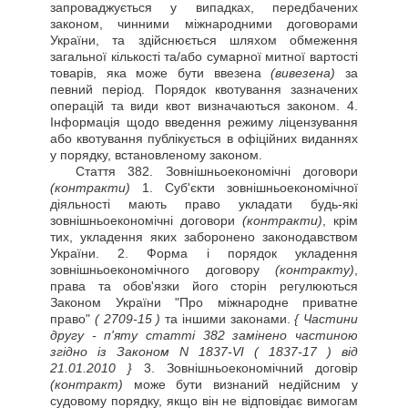
запроваджується у випадках, передбачених
законом, чинними міжнародними договорами
України, та здійснюється шляхом обмеження
загальної кількості та/або сумарної митної вартості
товарів, яка може бути ввезена
(вивезена)
за
певний період. Порядок квотування зазначених
операцій та види квот визначаються законом. 4.
Інформація щодо введення режиму ліцензування
або квотування публікується в офіційних виданнях
у порядку, встановленому законом.
Стаття
382. Зовнішньоекономічні договори
(контракти)
1. Суб'єкти зовнішньоекономічної
діяльності мають право укладати будь-які
зовнішньоекономічні договори
(контракти)
, крім
тих, укладення яких заборонено законодавством
України. 2. Форма і порядок укладення
зовнішньоекономічного договору
(контракту)
,
права та обов'язки його сторін регулюються
Законом України "Про міжнародне приватне
право"
( 2709-15 )
та іншими законами.
{ Частини
другу - п'яту статті 382 замінено частиною
згідно із Законом N 1837-VI
( 1837-17 )
від
21.01.2010 }
3. Зовнішньоекономічний договір
(контракт)
може бути визнаний недійсним у
судовому порядку, якщо він не відповідає вимогам