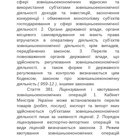
сфері зовнішньоекономічних відносин та
використання суб'єктами зовнішньоекономічної
діяльності доходів та інвестицій, заохочення
конкуренції і обмеження монополізму суб'єктів
господарювання у сфері зовнішньоекономічної
діяльності. 2. Органи державної влади, органи
місцевого самоврядування не мають права
втручатися в оперативну діяльність суб'єктів
зовнішньоекономічної діяльності, крім випадків,
передбачених законом. 3. Перелік та
повноваження органів державної влади, що
здійснюють регулювання зовнішньоекономічної
діяльності, а також форми її державного
регулювання та контролю визначаються цим
Кодексом, законом про зовнішньоекономічну
діяльність
( 959-12 )
, іншими законами.
Стаття
381. Ліцензування і квотування
зовнішньоекономічних операцій 1. Кабінет
Міністрів України може встановлювати перелік
товарів
(робіт, послуг)
, експорт та імпорт яких
здійснюються суб'єктами зовнішньоекономічної
діяльності лише за наявності ліцензії. 2. Порядок
ліцензування експортно-імпортних операцій та
види ліцензій визначаються законом. 3. Режим
квотування зовнішньоекономічних операцій