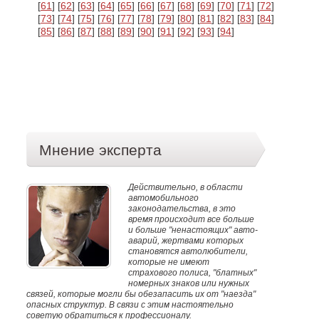
[
61
] [
62
] [
63
] [
64
] [
65
] [
66
] [
67
] [
68
] [
69
] [
70
] [
71
] [
72
]
[
73
] [
74
] [
75
] [
76
] [
77
] [
78
] [
79
] [
80
] [
81
] [
82
] [
83
] [
84
]
[
85
] [
86
] [
87
] [
88
] [
89
] [
90
] [
91
] [
92
] [
93
] [
94
]
Мнение эксперта
Действительно, в области
автомобильного
законодательства, в это
время происходит все больше
и больше "ненастоящих" авто-
аварий, жертвами которых
становятся автолюбители,
которые не имеют
страхового полиса, "блатных"
номерных знаков или нужных
связей, которые могли бы обезапасить их от "наезда"
опасных структур. В связи с этим настоятельно
советую обратиться к профессионалу.