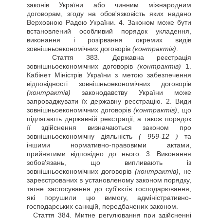
законів України або чинним міжнародним
договорам, згоду на обов'язковість яких надано
Верховною Радою України. 4. Законом може бути
встановлений особливий порядок укладення,
виконання і розірвання окремих видів
зовнішньоекономічних договорів
(контрактів)
.
Стаття
383. Державна реєстрація
зовнішньоекономічних договорів
(контрактів)
1.
Кабінет Міністрів України з метою забезпечення
відповідності зовнішньоекономічних договорів
(контрактів)
законодавству України може
запроваджувати їх державну реєстрацію. 2. Види
зовнішньоекономічних договорів
(контрактів)
, що
підлягають державній реєстрації, а також порядок
її здійснення визначаються законом про
зовнішньоекономічну діяльність
( 959-12 )
та
іншими нормативно-правовими актами,
прийнятими відповідно до нього. 3. Виконання
зобов'язань, що випливають із
зовнішньоекономічних договорів
(контрактів)
, не
зареєстрованих в установленому законом порядку,
тягне застосування до суб'єктів господарювання,
які порушили цю вимогу, адміністративно-
господарських санкцій, передбачених законом.
Стаття
384. Митне регулювання при здійсненні