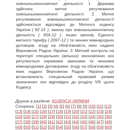
зовнішньоекономічної діяльності 1. Держава
здійснює митне регулювання
зовнішньоекономічної діяльності. 2. Митне
регулювання зовнішньоекономічної діяльності
здійснюється відповідно до Митного кодексу
України
( 92-15 )
, закону про зовнішньоекономічну
діяльність
( 959-12 )
, інших законів, Єдиного
митного тарифу
( 2097-12 )
та чинних міжнародних
договорів, згоду на обов'язковість яких надано
Верховною Радою України. 3. Митний контроль на
території спеціальних
(вільних)
економічних зон
регулюється окремими законами та чинними
міжнародними договорами, згоду на обов'язковість
яких надано Верховною Радою України, що
встановлюють спеціальний правовий режим
зазначених зон відповідно до розділу VIII цього
Кодексу.
Другое в разделе:
КОДЕКСИ УКРАЇНИ
Сторінка:
[
1
] [
2
] [
3
] [
4
] [
5
] [
6
] [
7
] [
8
] [
9
] [
10
] [
11
] [
12
]
[
13
] [
14
] [
15
] [
16
] [
17
] [
18
] [
19
] [
20
] [
21
] [
22
] [
23
] [
24
]
[
25
] [
26
] [
27
] [
28
] [
29
] [
30
] [
31
] [
32
] [
33
] [
34
] [
35
] [
36
]
[
37
] [
38
] [
39
] [
40
] [
41
] [
42
] [
43
] [
44
] [
45
] [
46
] [
47
] [
48
]
[
49
] [
50
] [
51
] [
52
] [
53
] [
54
] [
55
] [
56
] [
57
] [
58
] [
59
] [
60
]