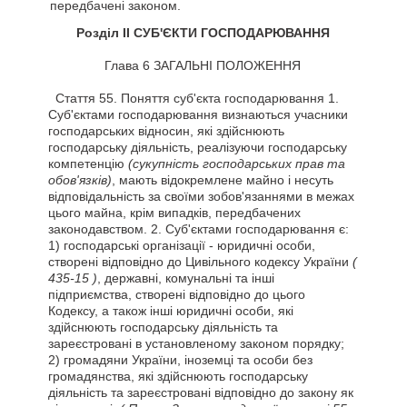
передбачені законом.
Розділ II СУБ'ЄКТИ ГОСПОДАРЮВАННЯ
Глава 6 ЗАГАЛЬНІ ПОЛОЖЕННЯ
Стаття
55. Поняття суб'єкта господарювання 1.
Суб'єктами господарювання визнаються учасники
господарських відносин, які здійснюють
господарську діяльність, реалізуючи господарську
компетенцію
(сукупність господарських прав та
обов'язків)
, мають відокремлене майно і несуть
відповідальність за своїми зобов'язаннями в межах
цього майна, крім випадків, передбачених
законодавством. 2. Суб'єктами господарювання є:
1) господарські організації - юридичні особи,
створені відповідно до Цивільного кодексу України
(
435-15 )
, державні, комунальні та інші
підприємства, створені відповідно до цього
Кодексу, а також інші юридичні особи, які
здійснюють господарську діяльність та
зареєстровані в установленому законом порядку;
2) громадяни України, іноземці та особи без
громадянства, які здійснюють господарську
діяльність та зареєстровані відповідно до закону як