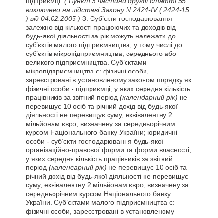
підприємці.
( Пункт 3 частини другої статті 55
виключено на підставі Закону N 2424-IV
( 2424-15
)
від 04.02.2005 )
3. Суб’єкти господарювання
залежно від кількості працюючих та доходів від
будь-якої діяльності за рік можуть належати до
суб’єктів малого підприємництва, у тому числі до
суб’єктів мікропідприємництва, середнього або
великого підприємництва. Суб’єктами
мікропідприємництва є: фізичні особи,
зареєстровані в установленому законом порядку як
фізичні особи - підприємці, у яких середня кількість
працівників за звітний період
(календарний рік)
не
перевищує 10 осіб та річний дохід від будь-якої
діяльності не перевищує суму, еквівалентну 2
мільйонам євро, визначену за середньорічним
курсом Національного банку України; юридичні
особи - суб’єкти господарювання будь-якої
організаційно-правової форми та форми власності,
у яких середня кількість працівників за звітний
період
(календарний рік)
не перевищує 10 осіб та
річний дохід від будь-якої діяльності не перевищує
суму, еквівалентну 2 мільйонам євро, визначену за
середньорічним курсом Національного банку
України. Суб’єктами малого підприємництва є:
фізичні особи, зареєстровані в установленому