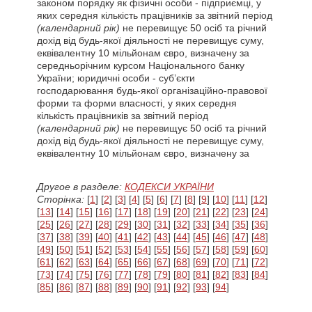
законом порядку як фізичні особи - підприємці, у
яких середня кількість працівників за звітний період
(календарний рік)
не перевищує 50 осіб та річний
дохід від будь-якої діяльності не перевищує суму,
еквівалентну 10 мільйонам євро, визначену за
середньорічним курсом Національного банку
України; юридичні особи - суб’єкти
господарювання будь-якої організаційно-правової
форми та форми власності, у яких середня
кількість працівників за звітний період
(календарний рік)
не перевищує 50 осіб та річний
дохід від будь-якої діяльності не перевищує суму,
еквівалентну 10 мільйонам євро, визначену за
Другое в разделе:
КОДЕКСИ УКРАЇНИ
Сторінка:
[
1
] [
2
] [
3
] [
4
] [
5
] [
6
] [
7
] [
8
] [
9
] [
10
] [
11
] [
12
]
[
13
] [
14
] [
15
] [
16
] [
17
] [
18
] [
19
] [
20
] [
21
] [
22
] [
23
] [
24
]
[
25
] [
26
] [
27
] [
28
] [
29
] [
30
] [
31
] [
32
] [
33
] [
34
] [
35
] [
36
]
[
37
] [
38
] [
39
] [
40
] [
41
] [
42
] [
43
] [
44
] [
45
] [
46
] [
47
] [
48
]
[
49
] [
50
] [
51
] [
52
] [
53
] [
54
] [
55
] [
56
] [
57
] [
58
] [
59
] [
60
]
[
61
] [
62
] [
63
] [
64
] [
65
] [
66
] [
67
] [
68
] [
69
] [
70
] [
71
] [
72
]
[
73
] [
74
] [
75
] [
76
] [
77
] [
78
] [
79
] [
80
] [
81
] [
82
] [
83
] [
84
]
[
85
] [
86
] [
87
] [
88
] [
89
] [
90
] [
91
] [
92
] [
93
] [
94
]