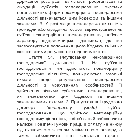
державної реєстрації, діяльності, реорганізації та
ліквідації суб'єктів господарювання окремих
організаційних форм некомерційної господарської
діяльності визначається цим Кодексом та іншими
законами. 3. У разі якщо господарська діяльність
громадян або юридичної особи, зареєстрованої як
суб'єкт некомерційного господарювання, набуває
характеру підприємницької діяльності, до неї
застосовуються положення цього Кодексу та інших
законів, якими регулюється підприємництво.
Стаття
54. Регулювання некомерційної
господарської діяльності 1. На суб'єктів
господарювання, які здійснюють некомерційну
господарську діяльність, поширюються загальні
вимоги щодо регулювання господарської
діяльності з урахуванням особливостей її
здійснення різними суб'єктами господарювання,
які визначаються цим Кодексом та іншими
законодавчими актами. 2. При укладенні трудового
договору
(контракту, угоди)
суб'єкт
господарювання, що здійснює некомерційну
господарську діяльність, зобов'язаний забезпечити
належні і безпечні умови праці, її оплату не нижчу
від визначеного законом мінімального розміру, а
також забезпечити інші соціальні гарантії,