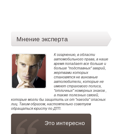
Мнение эксперта
К огарчению, в области
автомобильного права, в наше
время попадает все больше и
больше "подставных" аварий,
жертвами которых
становятся не виновные
автолюбители, которые не
имеют страхового полиса,
"отличных" номерных знаков ,
а также полезных связей,
которые могли бы защитить их от "наезда" опасных
лиц. Таким образом, настоятельно советуем
обращаться юристу по ДТП.
Это интересно