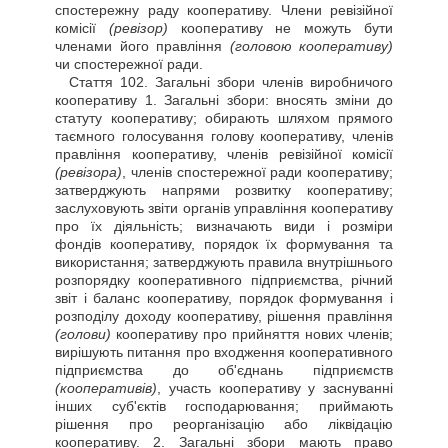
спостережну раду кооперативу. Члени ревізійної
комісії
(ревізор)
кооперативу не можуть бути
членами його правління
(головою кооперативу)
чи спостережної ради.
Стаття
102. Загальні збори членів виробничого
кооперативу 1. Загальні збори: вносять зміни до
статуту кооперативу; обирають шляхом прямого
таємного голосування голову кооперативу, членів
правління кооперативу, членів ревізійної комісії
(ревізора)
, членів спостережної ради кооперативу;
затверджують напрями розвитку кооперативу;
заслуховують звіти органів управління кооперативу
про їх діяльність; визначають види і розміри
фондів кооперативу, порядок їх формування та
використання; затверджують правила внутрішнього
розпорядку кооперативного підприємства, річний
звіт і баланс кооперативу, порядок формування і
розподілу доходу кооперативу, рішення правління
(голови)
кооперативу про прийняття нових членів;
вирішують питання про входження кооперативного
підприємства до об'єднань підприємств
(кооперативів)
, участь кооперативу у заснуванні
інших суб'єктів господарювання; приймають
рішення про реорганізацію або ліквідацію
кооперативу. 2. Загальні збори мають право