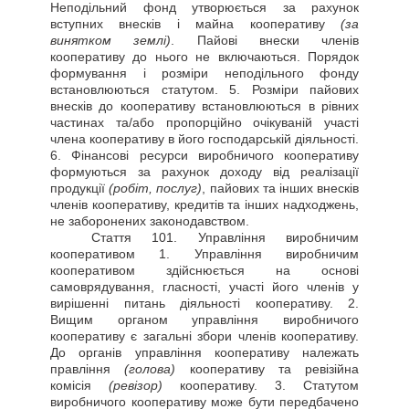
Неподільний фонд утворюється за рахунок
вступних внесків і майна кооперативу
(за
винятком землі)
. Пайові внески членів
кооперативу до нього не включаються. Порядок
формування і розміри неподільного фонду
встановлюються статутом. 5. Розміри пайових
внесків до кооперативу встановлюються в рівних
частинах та/або пропорційно очікуваній участі
члена кооперативу в його господарській діяльності.
6. Фінансові ресурси виробничого кооперативу
формуються за рахунок доходу від реалізації
продукції
(робіт, послуг)
, пайових та інших внесків
членів кооперативу, кредитів та інших надходжень,
не заборонених законодавством.
Стаття
101. Управління виробничим
кооперативом 1. Управління виробничим
кооперативом здійснюється на основі
самоврядування, гласності, участі його членів у
вирішенні питань діяльності кооперативу. 2.
Вищим органом управління виробничого
кооперативу є загальні збори членів кооперативу.
До органів управління кооперативу належать
правління
(голова)
кооперативу та ревізійна
комісія
(ревізор)
кооперативу. 3. Статутом
виробничого кооперативу може бути передбачено