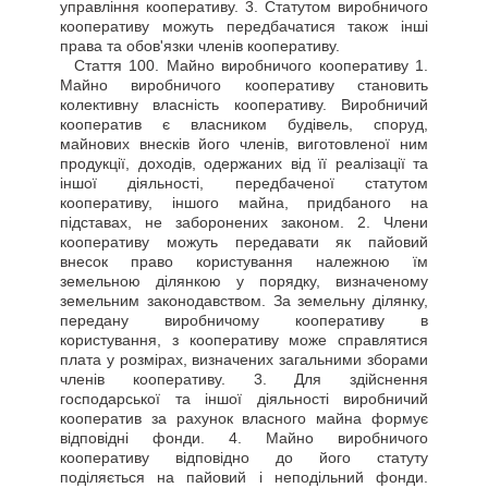
управління кооперативу. 3. Статутом виробничого
кооперативу можуть передбачатися також інші
права та обов'язки членів кооперативу.
Стаття
100. Майно виробничого кооперативу 1.
Майно виробничого кооперативу становить
колективну власність кооперативу. Виробничий
кооператив є власником будівель, споруд,
майнових внесків його членів, виготовленої ним
продукції, доходів, одержаних від її реалізації та
іншої діяльності, передбаченої статутом
кооперативу, іншого майна, придбаного на
підставах, не заборонених законом. 2. Члени
кооперативу можуть передавати як пайовий
внесок право користування належною їм
земельною ділянкою у порядку, визначеному
земельним законодавством. За земельну ділянку,
передану виробничому кооперативу в
користування, з кооперативу може справлятися
плата у розмірах, визначених загальними зборами
членів кооперативу. 3. Для здійснення
господарської та іншої діяльності виробничий
кооператив за рахунок власного майна формує
відповідні фонди. 4. Майно виробничого
кооперативу відповідно до його статуту
поділяється на пайовий і неподільний фонди.