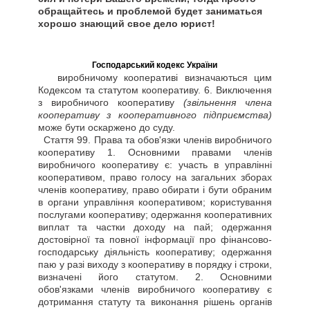
обращайтесь и проблемой будет заниматься
хорошо знающий свое дело юрист!
Господарський кодекс України
виробничому кооперативі визначаються цим
Кодексом та статутом кооперативу. 6. Виключення
з виробничого кооперативу
(звільнення члена
кооперативу з кооперативного підприємства)
може бути оскаржено до суду.
Стаття
99. Права та обов'язки членів виробничого
кооперативу 1. Основними правами членів
виробничого кооперативу є: участь в управлінні
кооперативом, право голосу на загальних зборах
членів кооперативу, право обирати і бути обраним
в органи управління кооперативом; користування
послугами кооперативу; одержання кооперативних
виплат та частки доходу на пай; одержання
достовірної та повної інформації про фінансово-
господарську діяльність кооперативу; одержання
паю у разі виходу з кооперативу в порядку і строки,
визначені його статутом. 2. Основними
обов'язками членів виробничого кооперативу є
дотримання статуту та виконання рішень органів