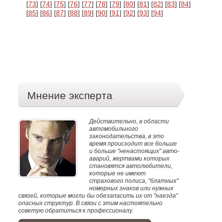
[
73
] [
74
] [
75
] [
76
] [
77
] [
78
] [
79
] [
80
] [
81
] [
82
] [
83
] [
84
]
[
85
] [
86
] [
87
] [
88
] [
89
] [
90
] [
91
] [
92
] [
93
] [
94
]
Мнение эксперта
Действительно, в области
автомобильного
законодательства, в это
время происходит все больше
и больше "ненастоящих" авто-
аварий, жертвами которых
становятся автолюбители,
которые не имеют
страхового полиса, "блатных"
номерных знаков или нужных
связей, которые могли бы обезапасить их от "наезда"
опасных структур. В связи с этим настоятельно
советую обратиться к профессионалу.