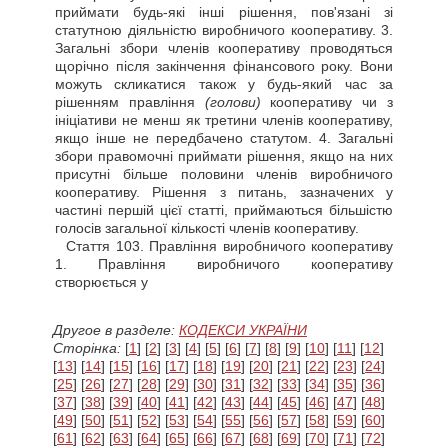
приймати будь-які інші рішення, пов'язані зі
статутною діяльністю виробничого кооперативу. 3.
Загальні збори членів кооперативу проводяться
щорічно після закінчення фінансового року. Вони
можуть скликатися також у будь-який час за
рішенням правління
(голови)
кооперативу чи з
ініціативи не менш як третини членів кооперативу,
якщо інше не передбачено статутом. 4. Загальні
збори правомочні приймати рішення, якщо на них
присутні більше половини членів виробничого
кооперативу. Рішення з питань, зазначених у
частині першій цієї статті, приймаються більшістю
голосів загальної кількості членів кооперативу.
Стаття
103. Правління виробничого кооперативу
1. Правління виробничого кооперативу
створюється у
Другое в разделе:
КОДЕКСИ УКРАЇНИ
Сторінка:
[
1
] [
2
] [
3
] [
4
] [
5
] [
6
] [
7
] [
8
] [
9
] [
10
] [
11
] [
12
]
[
13
] [
14
] [
15
] [
16
] [
17
] [
18
] [
19
] [
20
] [
21
] [
22
] [
23
] [
24
]
[
25
] [
26
] [
27
] [
28
] [
29
] [
30
] [
31
] [
32
] [
33
] [
34
] [
35
] [
36
]
[
37
] [
38
] [
39
] [
40
] [
41
] [
42
] [
43
] [
44
] [
45
] [
46
] [
47
] [
48
]
[
49
] [
50
] [
51
] [
52
] [
53
] [
54
] [
55
] [
56
] [
57
] [
58
] [
59
] [
60
]
[
61
] [
62
] [
63
] [
64
] [
65
] [
66
] [
67
] [
68
] [
69
] [
70
] [
71
] [
72
]