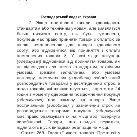
Господарський кодекс України
7. Якщо поставлені товари відповідають
стандартам або технічним умовам, але виявляться
більш низького сорту, ніж було зумовлено,
покупець має право прийняти товари з оплатою за
ціною, встановленою для товарів відповідного
сорту, або відмовитися від прийняття і оплати
поставлених товарів. 8. У разі якщо покупець
(одержувач)
відмовився від прийняття товарів, які
не відповідають за якістю стандартам, технічним
умовам, зразкам
(еталонам)
або умовам
договору, постачальник
(виробник)
зобов'язаний
розпорядитися товарами у десятиденний строк, а
щодо товарів, які швидко псуються, - протягом 24
годин з моменту одержання повідомлення покупця
(одержувача)
про відмову від товарів. Якщо
постачальник
(виробник)
у зазначений строк не
розпорядиться товарами, покупець
(одержувач)
має право реалізувати їх на місці або повернути
виробникові. Товари, що швидко псуються,
підлягають в усіх випадках реалізації на місці.
Стаття
269. Гарантії якості товарів. Претензії у