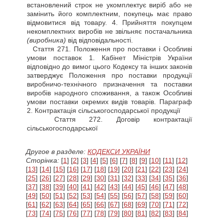
встановлений строк не укомплектує виріб або не
замінить його комплектним, покупець має право
відмовитися від товару. 4. Прийняття покупцем
некомплектних виробів не звільняє постачальника
(виробника)
від відповідальності.
Стаття
271. Положення про поставки і Особливі
умови поставок 1. Кабінет Міністрів України
відповідно до вимог цього Кодексу та інших законів
затверджує Положення про поставки продукції
виробничо-технічного призначення та поставки
виробів народного споживання, а також Особливі
умови поставки окремих видів товарів. Параграф
2. Контрактація сільськогосподарської продукції
Стаття
272. Договір контрактації
сільськогосподарської
Другое в разделе:
КОДЕКСИ УКРАЇНИ
Сторінка:
[
1
] [
2
] [
3
] [
4
] [
5
] [
6
] [
7
] [
8
] [
9
] [
10
] [
11
] [
12
]
[
13
] [
14
] [
15
] [
16
] [
17
] [
18
] [
19
] [
20
] [
21
] [
22
] [
23
] [
24
]
[
25
] [
26
] [
27
] [
28
] [
29
] [
30
] [
31
] [
32
] [
33
] [
34
] [
35
] [
36
]
[
37
] [
38
] [
39
] [
40
] [
41
] [
42
] [
43
] [
44
] [
45
] [
46
] [
47
] [
48
]
[
49
] [
50
] [
51
] [
52
] [
53
] [
54
] [
55
] [
56
] [
57
] [
58
] [
59
] [
60
]
[
61
] [
62
] [
63
] [
64
] [
65
] [
66
] [
67
] [
68
] [
69
] [
70
] [
71
] [
72
]
[
73
] [
74
] [
75
] [
76
] [
77
] [
78
] [
79
] [
80
] [
81
] [
82
] [
83
] [
84
]