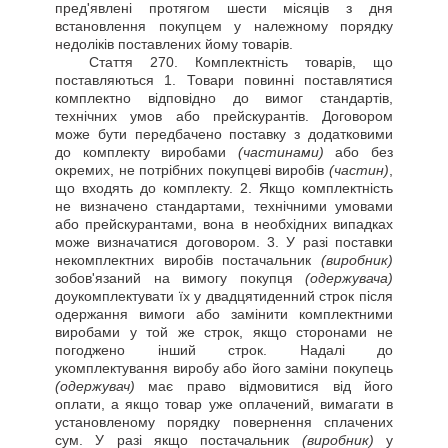
пред'явлені протягом шести місяців з дня
встановлення покупцем у належному порядку
недоліків поставлених йому товарів.
Стаття
270. Комплектність товарів, що
поставляються 1. Товари повинні поставлятися
комплектно відповідно до вимог стандартів,
технічних умов або прейскурантів. Договором
може бути передбачено поставку з додатковими
до комплекту виробами
(частинами)
або без
окремих, не потрібних покупцеві виробів
(частин)
,
що входять до комплекту. 2. Якщо комплектність
не визначено стандартами, технічними умовами
або прейскурантами, вона в необхідних випадках
може визначатися договором. 3. У разі поставки
некомплектних виробів постачальник
(виробник)
зобов'язаний на вимогу покупця
(одержувача)
доукомплектувати їх у двадцятиденний строк після
одержання вимоги або замінити комплектними
виробами у той же строк, якщо сторонами не
погоджено інший строк. Надалі до
укомплектування виробу або його заміни покупець
(одержувач)
має право відмовитися від його
оплати, а якщо товар уже оплачений, вимагати в
установленому порядку повернення сплачених
сум. У разі якщо постачальник
(виробник)
у