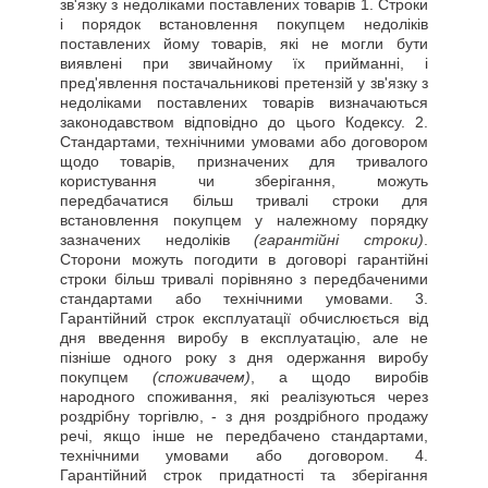
зв'язку з недоліками поставлених товарів 1. Строки
і порядок встановлення покупцем недоліків
поставлених йому товарів, які не могли бути
виявлені при звичайному їх прийманні, і
пред'явлення постачальникові претензій у зв'язку з
недоліками поставлених товарів визначаються
законодавством відповідно до цього Кодексу. 2.
Стандартами, технічними умовами або договором
щодо товарів, призначених для тривалого
користування чи зберігання, можуть
передбачатися більш тривалі строки для
встановлення покупцем у належному порядку
зазначених недоліків
(гарантійні строки)
.
Сторони можуть погодити в договорі гарантійні
строки більш тривалі порівняно з передбаченими
стандартами або технічними умовами. 3.
Гарантійний строк експлуатації обчислюється від
дня введення виробу в експлуатацію, але не
пізніше одного року з дня одержання виробу
покупцем
(споживачем)
, а щодо виробів
народного споживання, які реалізуються через
роздрібну торгівлю, - з дня роздрібного продажу
речі, якщо інше не передбачено стандартами,
технічними умовами або договором. 4.
Гарантійний строк придатності та зберігання