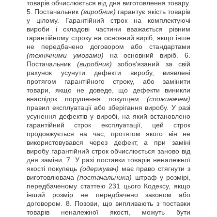
товарів обчислюється від дня виготовлення товару.
5. Постачальник
(виробник)
гарантує якість товарів
у цілому. Гарантійний строк на комплектуючі
вироби і складові частини вважається рівним
гарантійному строку на основний виріб, якщо інше
не передбачено договором або стандартами
(технічними умовами)
на основний виріб. 6.
Постачальник
(виробник)
зобов'язаний за свій
рахунок усунути дефекти виробу, виявлені
протягом гарантійного строку, або замінити
товари, якщо не доведе, що дефекти виникли
внаслідок порушення покупцем
(споживачем)
правил експлуатації або зберігання виробу. У разі
усунення дефектів у виробі, на який встановлено
гарантійний строк експлуатації, цей строк
продовжується на час, протягом якого він не
використовувався через дефект, а при заміні
виробу гарантійний строк обчислюється заново від
дня заміни. 7. У разі поставки товарів неналежної
якості покупець
(одержувач)
має право стягнути з
виготовлювача
(постачальника)
штраф у розмірі,
передбаченому статтею 231 цього Кодексу, якщо
інший розмір не передбачено законом або
договором. 8. Позови, що випливають з поставки
товарів неналежної якості, можуть бути