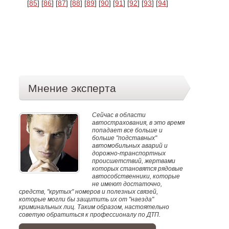
[
85
] [
86
] [
87
] [
88
] [
89
] [
90
] [
91
] [
92
] [
93
] [
94
]
Мнение эксперта
Сейчас в области
автострахования, в это время
попадает все больше и
больше "подставных"
автомобильных аварий и
дорожно-транспортных
происшетствий, жертвами
которых становятся рядовые
автособственники, которые
не имеют достаточно,
средств, "крутых" номеров и полезных связей,
которые могли бы защитить их от "наезда"
криминальных лиц. Таким образом, настоятельно
советую обратиться к профессионалу по ДТП.