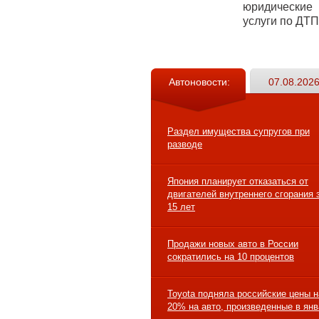
юридические
услуги по ДТП
Автоновости:
07.08.2026
Раздел имущества супругов при
разводе
Япония планирует отказаться от
двигателей внутреннего сгорания 
15 лет
Продажи новых авто в России
сократились на 10 процентов
Toyota подняла российские цены н
20% на авто, произведенные в ян