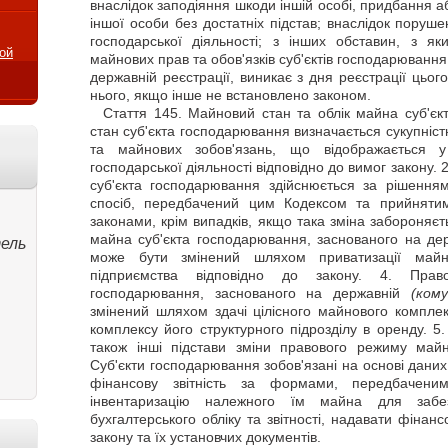
внаслідок заподіяння шкоди іншій особі, придбання 
іншої особи без достатніх підстав; внаслідок поруше
господарської діяльності; з інших обставин, з я
ой
майнових прав та обов'язків суб'єктів господарювання
державній реєстрації, виникає з дня реєстрації цьог
нього, якщо інше не встановлено законом.
Стаття
145. Майновий стан та облік майна суб'єк
стан суб'єкта господарювання визначається сукупні
та майнових зобов'язань, що відображається у
господарської діяльності відповідно до вимог закону.
суб'єкта господарювання здійснюється за рішенн
спосіб, передбачений цим Кодексом та прийнятим
законами, крім випадків, якщо така зміна забороняє
майна суб'єкта господарювання, заснованого на д
ель
може бути змінений шляхом приватизації ма
підприємства відповідно до закону. 4. Пра
господарювання, заснованого на державній
(кому
змінений шляхом здачі цілісного майнового компле
комплексу його структурного підрозділу в оренду. 5
також інші підстави зміни правового режиму майн
Суб'єкти господарювання зобов'язані на основі даних
фінансову звітність за формами, передбаченим
інвентаризацію належного їм майна для забез
бухгалтерського обліку та звітності, надавати фінанс
закону та їх установчих документів.