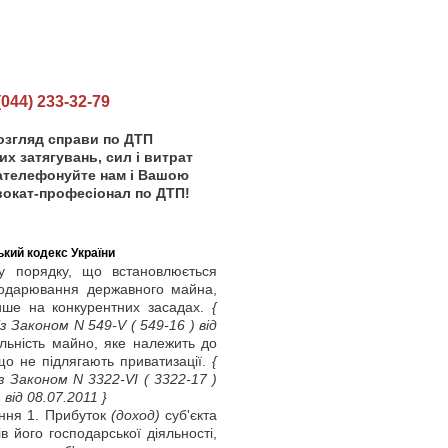
44) 233-32-79
озгляд справи по ДТП
х затягувань, сил і витрат
зателефонуйте нам і Вашою
окат-професіонал по ДТП!
кий кодекс України
 порядку, що встановлюється
сподарювання державного майна,
ише на конкурентних засадах.
{
з Законом N 549-V
( 549-16 )
від
льність майно, яке належить до
що не підлягають приватизації.
{
з Законом N 3322-VI
( 3322-17 )
)
від 08.07.2011 }
ння 1. Прибуток
(доход)
суб'єкта
 його господарської діяльності,