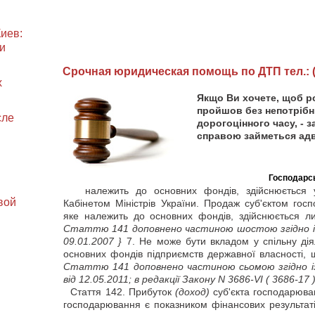
иев:
и
Cрочная юридическая помощь по ДТП тел.: (0
х
Якщо Ви хочете, щоб р
пройшов без непотрібни
сле
дорогоцінного часу, - 
справою займеться адв
Господарсь
належить до основних фондів, здійснюється у
вой
Кабінетом Міністрів України. Продаж суб'єктом го
яке належить до основних фондів, здійснюється л
Статтю 141 доповнено частиною шостою згідно і
09.01.2007 }
7. Не може бути вкладом у спільну дія
основних фондів підприємств державної власності, 
Статтю 141 доповнено частиною сьомою згідно і
від 12.05.2011; в редакції Закону N 3686-VI
( 3686-17 
Стаття
142. Прибуток
(доход)
суб'єкта господарюва
господарювання є показником фінансових результатів