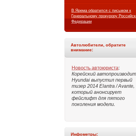
В.Ярема обратился с письмом к
Генеральному прокурору Российск
Федерации
Автолюбители, обратите
внимание:
Новость автоюриста
:
Корейский автопроизводит
Hyundai выпустил первый
тизер 2014 Elantra / Avante,
который анонсирует
фейслифт для пятого
поколения модели.
Инфометры: