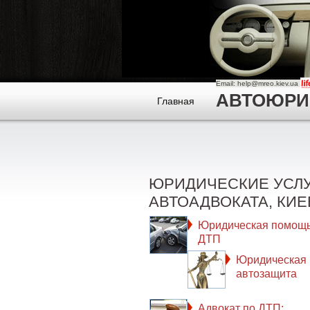
Email: help@mreo.kiev.ua
АВТОЮРИСТ
Главная
ЮРИДИЧЕСКИЕ УСЛ
АВТОАДВОКАТА, КИЕ
Юридическая помощь
ДТП
Юридическая
автозащита
Адвокат по ДТП: