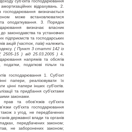
доходу суб'єкта господарювання
амортизаційних відрахувань. 2.
ів господарювання визначається
коном може встановлюватися
та оподаткування. 3. Порядок
дарювання визначає власник
до законодавства та установчих
их підприємств та господарських
ків акцій
(часток, паїв)
належить
Кодексу.
( Пункт 3 статті 142 із
( 2505-15 )
від 25.03.2005 )
4.
дарювання напрямів та обсягів
податки, податкові пільги та
тів господарювання 1. Суб'єкт
нні папери, реалізовувати їх
 цінні папери інших суб'єктів.
алізації та придбання суб'єктами
шими законами.
прав та обов'язків суб'єкта
'язки суб'єкта господарювання
 також з угод, не передбачених
рганів державної влади та органів
ипадках, передбачених законом;
тав, не заборонених законом;