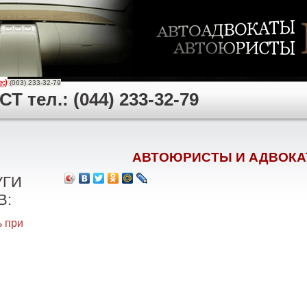
(063) 233-32-79
 тел.: (044) 233-32-79
АВТОЮРИСТЫ И АДВОКА
УГИ
В:
 при