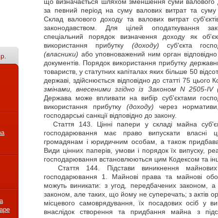
що визначається шляхом зменшення суми валового 
за певний період на суму валових витрат та суму 
Склад валового доходу та валових витрат суб'єкт
законодавством. Для цілей оподаткування за
спеціальний порядок визначення доходу як об'єк
використання прибутку
(доходу)
суб'єкта госпо
(власники)
або уповноважений ним орган відповідно 
р.
документів. Порядок використання прибутку державн
товариств, у статутних капіталах яких більше 50 відсот
державі, здійснюється відповідно до статті 75 цього 
змінами, внесеними згідно із Законом N 2505-IV
Держава може впливати на вибір суб'єктами госпо
використання прибутку
(доходу)
через нормативи, 
господарські санкції відповідно до закону.
Стаття
143. Цінні папери у складі майна суб'єк
за
господарювання має право випускати власні ці
громадянам і юридичним особам, а також придбавати
Види цінних паперів, умови і порядок їх випуску, ре
господарювання встановлюються цим Кодексом та ін
Стаття
144. Підстави виникнення майнових 
господарювання 1. Майнові права та майнові обов
можуть виникати: з угод, передбачених законом, а
законом, але таких, що йому не суперечать; з актів о
а
місцевого самоврядування, їх посадових осіб у в
варе
внаслідок створення та придбання майна з підс