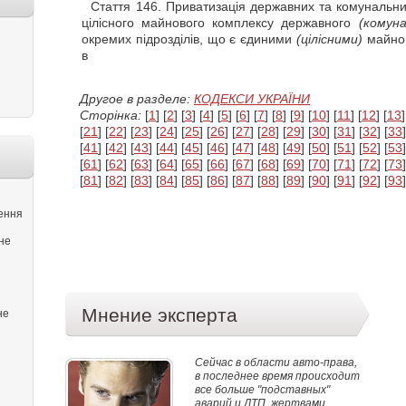
Стаття
146. Приватизація державних та комунальни
цілісного майнового комплексу державного
(комуна
окремих підрозділів, що є єдиними
(цілісними)
майнов
в
Другое в разделе:
КОДЕКСИ УКРАЇНИ
Сторінка:
[
1
] [
2
] [
3
] [
4
] [
5
] [
6
] [
7
] [
8
] [
9
] [
10
] [
11
] [
12
] [
13
]
[
21
] [
22
] [
23
] [
24
] [
25
] [
26
] [
27
] [
28
] [
29
] [
30
] [
31
] [
32
] [
33
]
[
41
] [
42
] [
43
] [
44
] [
45
] [
46
] [
47
] [
48
] [
49
] [
50
] [
51
] [
52
] [
53
]
[
61
] [
62
] [
63
] [
64
] [
65
] [
66
] [
67
] [
68
] [
69
] [
70
] [
71
] [
72
] [
73
]
[
81
] [
82
] [
83
] [
84
] [
85
] [
86
] [
87
] [
88
] [
89
] [
90
] [
91
] [
92
] [
93
]
ення
не
Мнение эксперта
не
Сейчас в области авто-права,
в последнее время происходит
все больше "подставных"
аварий и ДТП, жертвами