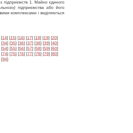
х підприємств 1. Майно єдиного
льного)
підприємства або його
ими комплексами і виділяються
 [
14
] [
15
] [
16
] [
17
] [
18
] [
19
] [
20
]
 [
34
] [
35
] [
36
] [
37
] [
38
] [
39
] [
40
]
 [
54
] [
55
] [
56
] [
57
] [
58
] [
59
] [
60
]
 [
74
] [
75
] [
76
] [
77
] [
78
] [
79
] [
80
]
 [
94
]