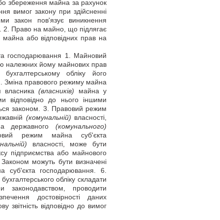
або збереження майна за рахунок
ння вимог закону при здійсненні
кими закон пов'язує виникнення
. 2. Право на майно, що підлягає
о майна або відповідних прав на
та господарювання 1. Майновий
стю належних йому майнових прав
 бухгалтерському обліку його
 2. Зміна правового режиму майна
ям власника
(власників)
майна у
и відповідно до нього іншими
ться законом. 3. Правовий режим
ержавній
(комунальній)
власності,
йна державного
(комунального)
вовий режим майна суб'єкта
нальній)
власності, може бути
ксу підприємства або майнового
. Законом можуть бути визначені
а суб'єкта господарювання. 6.
 бухгалтерського обліку складати
и законодавством, проводити
печення достовірності даних
ову звітність відповідно до вимог