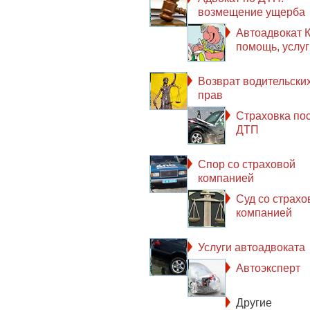
возмещение ущерба
Автоадвокат К
помощь, услуг
Возврат водительски
прав
Страховка по
ДТП
Спор со страховой
компанией
Суд со страхо
компанией
Услуги автоадвоката
Автоэксперт
Другие