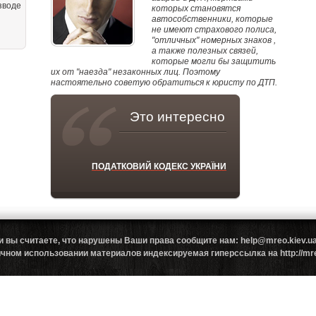
зводе
которых становятся
автособственники, которые
не имеют страхового полиса,
"отличных" номерных знаков ,
а также полезных связей,
которые могли бы защитить
их от "наезда" незаконных лиц. Поэтому
настоятельно советую обратиться к юристу по ДТП.
Это интересно
ПОДАТКОВИЙ КОДЕКС УКРАЇНИ
и вы считаете, что нарушены Ваши права сообщите нам: help@mreo.kiev
ном использовании материалов индексируемая гиперссылка на http://mreo