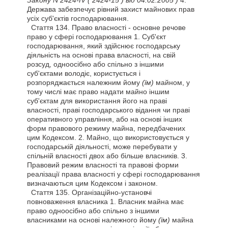
Закону N 2424-IV
( 2424-15 )
від 04.02.2005 )
4.
Держава забезпечує рівний захист майнових прав
усіх суб'єктів господарювання.
Стаття
134. Право власності - основне речове
право у сфері господарювання 1. Суб'єкт
господарювання, який здійснює господарську
діяльність на основі права власності, на свій
розсуд, одноосібно або спільно з іншими
суб'єктами володіє, користується і
розпоряджається належним йому
(їм)
майном, у
тому числі має право надати майно іншим
суб'єктам для використання його на праві
власності, праві господарського відання чи праві
оперативного управління, або на основі інших
форм правового режиму майна, передбачених
цим Кодексом. 2. Майно, що використовується у
господарській діяльності, може перебувати у
спільній власності двох або більше власників. 3.
Правовий режим власності та правові форми
реалізації права власності у сфері господарювання
визначаються цим Кодексом і законом.
Стаття
135. Організаційно-установчі
повноваження власника 1. Власник майна має
право одноосібно або спільно з іншими
власниками на основі належного йому
(їм)
майна