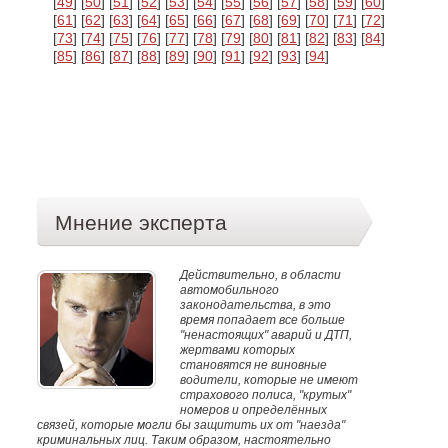
[
49
] [
50
] [
51
] [
52
] [
53
] [
54
] [
55
] [
56
] [
57
] [
58
] [
59
] [
60
]
[
61
] [
62
] [
63
] [
64
] [
65
] [
66
] [
67
] [
68
] [
69
] [
70
] [
71
] [
72
]
[
73
] [
74
] [
75
] [
76
] [
77
] [
78
] [
79
] [
80
] [
81
] [
82
] [
83
] [
84
]
[
85
] [
86
] [
87
] [
88
] [
89
] [
90
] [
91
] [
92
] [
93
] [
94
]
Мнение эксперта
Действительно, в области
автомобильного
законодательства, в это
время попадает все больше
"ненастоящих" аварий и ДТП,
жертвами которых
становятся не виновные
водители, которые не имеют
страхового полиса, "крутых"
номеров и определённых
связей, которые могли бы защитить их от "наезда"
криминальных лиц. Таким образом, настоятельно