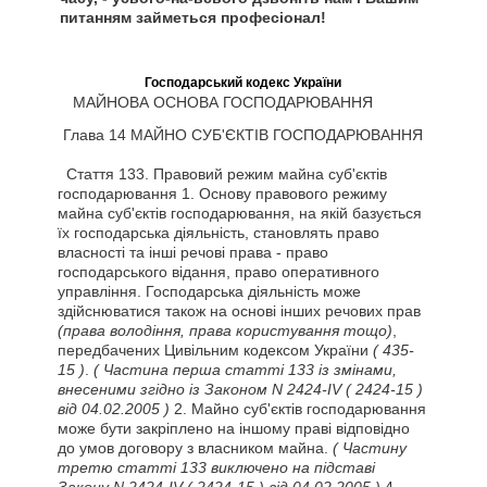
питанням займеться професіонал!
Господарський кодекс України
МАЙНОВА ОСНОВА ГОСПОДАРЮВАННЯ
Глава 14 МАЙНО СУБ'ЄКТІВ ГОСПОДАРЮВАННЯ
Стаття
133. Правовий режим майна суб'єктів
господарювання 1. Основу правового режиму
майна суб'єктів господарювання, на якій базується
їх господарська діяльність, становлять право
власності та інші речові права - право
господарського відання, право оперативного
управління. Господарська діяльність може
здійснюватися також на основі інших речових прав
(права володіння, права користування тощо)
,
передбачених Цивільним кодексом України
( 435-
15 )
.
( Частина перша статті 133 із змінами,
внесеними згідно із Законом N 2424-IV
( 2424-15 )
від 04.02.2005 )
2. Майно суб'єктів господарювання
може бути закріплено на іншому праві відповідно
до умов договору з власником майна.
( Частину
третю статті 133 виключено на підставі