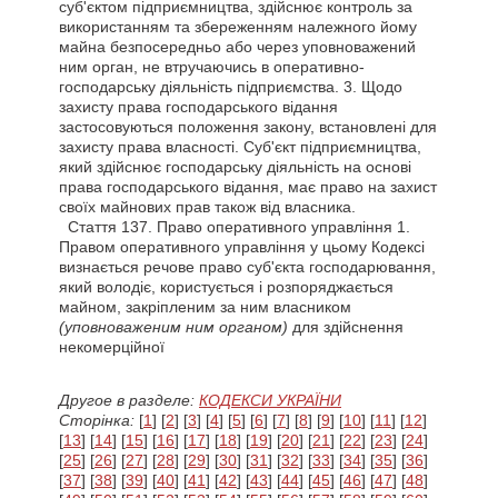
суб'єктом підприємництва, здійснює контроль за
використанням та збереженням належного йому
майна безпосередньо або через уповноважений
ним орган, не втручаючись в оперативно-
господарську діяльність підприємства. 3. Щодо
захисту права господарського відання
застосовуються положення закону, встановлені для
захисту права власності. Суб'єкт підприємництва,
який здійснює господарську діяльність на основі
права господарського відання, має право на захист
своїх майнових прав також від власника.
Стаття
137. Право оперативного управління 1.
Правом оперативного управління у цьому Кодексі
визнається речове право суб'єкта господарювання,
який володіє, користується і розпоряджається
майном, закріпленим за ним власником
(уповноваженим ним органом)
для здійснення
некомерційної
Другое в разделе:
КОДЕКСИ УКРАЇНИ
Сторінка:
[
1
] [
2
] [
3
] [
4
] [
5
] [
6
] [
7
] [
8
] [
9
] [
10
] [
11
] [
12
]
[
13
] [
14
] [
15
] [
16
] [
17
] [
18
] [
19
] [
20
] [
21
] [
22
] [
23
] [
24
]
[
25
] [
26
] [
27
] [
28
] [
29
] [
30
] [
31
] [
32
] [
33
] [
34
] [
35
] [
36
]
[
37
] [
38
] [
39
] [
40
] [
41
] [
42
] [
43
] [
44
] [
45
] [
46
] [
47
] [
48
]