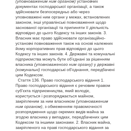
(уповноваженим ним органом)
установчих
документах господарської організації, а також
здійснювати безпосередньо або через
уповноважені ним органи у межах, встановлених
законом, інші управлінські повноваження щодо
заснованої організації та припиняти її діяльність
відповідно до цього Кодексу та інших законів. 3.
Власник має право здійснювати організаційно-
установчі повноваження також на основі належних
йому корпоративних прав відповідно до цього
Кодексу та інших законів. 4. Державні та комунальні
підприємства можуть бути об'єднані за рішенням
власника
(уповноваженого ним органу)
у державні
(комунальні)
господарські об'єднання, передбачені
цим Кодексом.
Стаття
136. Право господарського відання 1.
Право господарського відання є речовим правом
суб'єкта підприємництва, який володіє,
користується і розпоряджається майном,
закріпленим за ним власником
(уповноваженим
ним органом)
, з обмеженням правомочності
розпорядження щодо окремих видів майна за
згодою власника у випадках, передбачених цим
Кодексом та іншими законами. 2. Власник майна,
закріпленого на праві господарського відання за