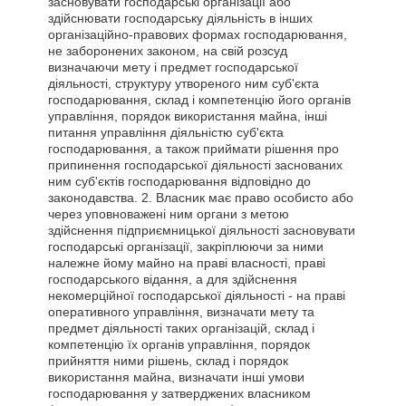
засновувати господарські організації або
здійснювати господарську діяльність в інших
організаційно-правових формах господарювання,
не заборонених законом, на свій розсуд
визначаючи мету і предмет господарської
діяльності, структуру утвореного ним суб'єкта
господарювання, склад і компетенцію його органів
управління, порядок використання майна, інші
питання управління діяльністю суб'єкта
господарювання, а також приймати рішення про
припинення господарської діяльності заснованих
ним суб'єктів господарювання відповідно до
законодавства. 2. Власник має право особисто або
через уповноважені ним органи з метою
здійснення підприємницької діяльності засновувати
господарські організації, закріплюючи за ними
належне йому майно на праві власності, праві
господарського відання, а для здійснення
некомерційної господарської діяльності - на праві
оперативного управління, визначати мету та
предмет діяльності таких організацій, склад і
компетенцію їх органів управління, порядок
прийняття ними рішень, склад і порядок
використання майна, визначати інші умови
господарювання у затверджених власником