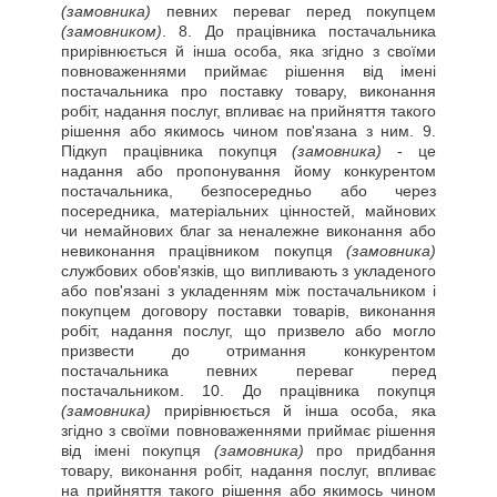
(замовника)
певних переваг перед покупцем
(замовником)
. 8. До працівника постачальника
прирівнюється й інша особа, яка згідно з своїми
повноваженнями приймає рішення від імені
постачальника про поставку товару, виконання
робіт, надання послуг, впливає на прийняття такого
рішення або якимось чином пов'язана з ним. 9.
Підкуп працівника покупця
(замовника)
- це
надання або пропонування йому конкурентом
постачальника, безпосередньо або через
посередника, матеріальних цінностей, майнових
чи немайнових благ за неналежне виконання або
невиконання працівником покупця
(замовника)
службових обов'язків, що випливають з укладеного
або пов'язані з укладенням між постачальником і
покупцем договору поставки товарів, виконання
робіт, надання послуг, що призвело або могло
призвести до отримання конкурентом
постачальника певних переваг перед
постачальником. 10. До працівника покупця
(замовника)
прирівнюється й інша особа, яка
згідно з своїми повноваженнями приймає рішення
від імені покупця
(замовника)
про придбання
товару, виконання робіт, надання послуг, впливає
на прийняття такого рішення або якимось чином