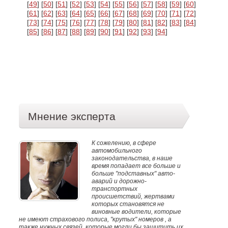
[
49
] [
50
] [
51
] [
52
] [
53
] [
54
] [
55
] [
56
] [
57
] [
58
] [
59
] [
60
]
[
61
] [
62
] [
63
] [
64
] [
65
] [
66
] [
67
] [
68
] [
69
] [
70
] [
71
] [
72
]
[
73
] [
74
] [
75
] [
76
] [
77
] [
78
] [
79
] [
80
] [
81
] [
82
] [
83
] [
84
]
[
85
] [
86
] [
87
] [
88
] [
89
] [
90
] [
91
] [
92
] [
93
] [
94
]
Мнение эксперта
К сожелению, в сфере
автомобильного
законодательства, в наше
время попадает все больше и
больше "подставных" авто-
аварий и дорожно-
транспортных
происшетствий, жертвами
которых становятся не
виновные водители, которые
не имеют страхового полиса, "крутых" номеров , а
также нужных связей, которые могли бы защитить их