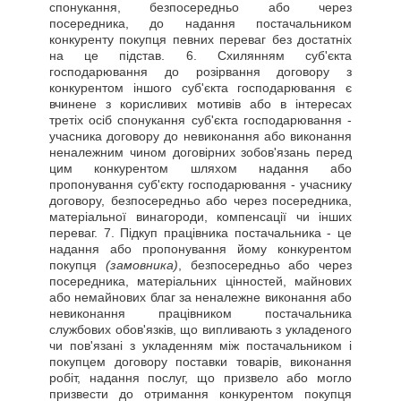
спонукання, безпосередньо або через
посередника, до надання постачальником
конкуренту покупця певних переваг без достатніх
на це підстав. 6. Схилянням суб'єкта
господарювання до розірвання договору з
конкурентом іншого суб'єкта господарювання є
вчинене з корисливих мотивів або в інтересах
третіх осіб спонукання суб'єкта господарювання -
учасника договору до невиконання або виконання
неналежним чином договірних зобов'язань перед
цим конкурентом шляхом надання або
пропонування суб'єкту господарювання - учаснику
договору, безпосередньо або через посередника,
матеріальної винагороди, компенсації чи інших
переваг. 7. Підкуп працівника постачальника - це
надання або пропонування йому конкурентом
покупця
(замовника)
, безпосередньо або через
посередника, матеріальних цінностей, майнових
або немайнових благ за неналежне виконання або
невиконання працівником постачальника
службових обов'язків, що випливають з укладеного
чи пов'язані з укладенням між постачальником і
покупцем договору поставки товарів, виконання
робіт, надання послуг, що призвело або могло
призвести до отримання конкурентом покупця