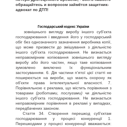
обращайтесь и вопросом займётся защитник-
адвокат по ДТП!
Господарський кодекс України
зовнішнього вигляду виробу іншого суб'єкта
господарювання і введення його у господарський
обіг без однозначного зазначення виробника копії,
що може призвести до змішування з діяльністю
іншого суб'єкта господарювання. Не визнається
неправомірним копіювання зовнішнього вигляду
виробу або його частин, якщо таке копіювання
зумовлено виключно їх функціональним
застосуванням. 6. Дія частини п'ятої цієї статті не
поширюється на вироби, що мають охорону як
об'єкти права інтелектуальної власності. 7.
Порівняльною є реклама, що містить порівняння з
товарами
(роботами, послугами)
чи діяльністю
іншого суб'єкта господарювання. Не визнається
неправомірним порівняння в рекламі у випадках,
передбачених законом.
Стаття
34. Створення перешкод суб'єктам
господарювання у процесі конкуренції 1.
Перешкодами у процесі конкуренції вважаються: