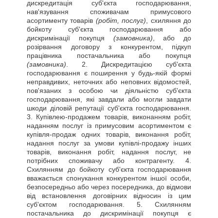
дискредитація суб'єкта господарювання,
нав'язування споживачам примусового
асортименту товарів
(робіт, послуг)
, схиляння до
бойкоту суб'єкта господарювання або
дискримінації покупця
(замовника)
, або до
розірвання договору з конкурентом, підкуп
працівника постачальника або покупця
(замовника)
. 2. Дискредитацією суб'єкта
господарювання є поширення у будь-якій формі
неправдивих, неточних або неповних відомостей,
пов'язаних з особою чи діяльністю суб'єкта
господарювання, які завдали або могли завдати
шкоди діловій репутації суб'єкта господарювання.
3. Купівлею-продажем товарів, виконанням робіт,
наданням послуг із примусовим асортиментом є
купівля-продаж одних товарів, виконання робіт,
надання послуг за умови купівлі-продажу інших
товарів, виконання робіт, надання послуг, не
потрібних споживачу або контрагенту. 4.
Схилянням до бойкоту суб'єкта господарювання
вважається спонукання конкурентом іншої особи,
безпосередньо або через посередника, до відмови
від встановлення договірних відносин із цим
суб'єктом господарювання. 5. Схилянням
постачальника до дискримінації покупця є