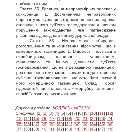
пов'язана з ним.
Стаття
35. Досягнення неправомірних переваг у
конкуренції 1. Досягненням неправомірних
переваг у конкуренції є отримання певних переваг
стосовно іншого суб'єкта господарювання шляхом
порушення законодавства, яке підтверджене
рішенням відповідного органу державної влади.
Стаття
36. Неправомірне збирання,
розголошення та використання відомостей, що є
комерційною таємницею 1. Відомості, пов'язані з
виробництвом, технологією, управлінням,
фінансовою та іншою діяльністю суб'єкта
господарювання, що не є державною таємницею,
розголошення яких може завдати шкоди інтересам
суб'єкта господарювання, можуть бути визнані
його комерційною таємницею. Склад і обсяг
відомостей, що становлять комерційну таємницю,
спосіб їх захисту визначаються
Другое в разделе:
КОДЕКСИ УКРАЇНИ
Сторінка:
[
1
] [
2
] [
3
] [
4
] [
5
] [
6
] [
7
] [
8
] [
9
] [
10
] [
11
] [
12
]
[
13
] [
14
] [
15
] [
16
] [
17
] [
18
] [
19
] [
20
] [
21
] [
22
] [
23
] [
24
]
[
25
] [
26
] [
27
] [
28
] [
29
] [
30
] [
31
] [
32
] [
33
] [
34
] [
35
] [
36
]
[
37
] [
38
] [
39
] [
40
] [
41
] [
42
] [
43
] [
44
] [
45
] [
46
] [
47
] [
48
]