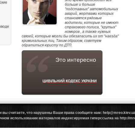
это время происходит все
ские
больше и больше
"подставных" автомобильных
аварий, жертвами которых
становятся рядовые
водители, которые не имеют
зводе
страхового полиса, "крутых"
номеров , а также нужных
связей, которые могли бы обезапасить их от "наезда"
криминальных лиц. Таким образом, советуем
обратиться юристу по ДТП.
Это интересно
ЦИВІЛЬНИЙ КОДЕКС УКРАЇНИ
и вы считаете, что нарушены Ваши права сообщите нам: help@mreo.kiev
ном использовании материалов индексируемая гиперссылка на http://mreo