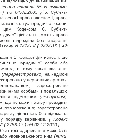
ня відповідно до визначення цієї
астина статті 55 із змінами,
 )
від 04.02.2005 }
5. Суб'єкти
 на основі права власності, права
, мають статус юридичної особи,
а цим Кодексом. 6. Суб'єкти
другої цієї статті, мають право
емлені підрозділи без створення
Закону N 2424-IV
( 2424-15 )
від
ювання 1. Ознаки фіктивності, що
пинення юридичної особи або
ємцем, в тому числі визнання
о
(перереєстровано)
на недійсні
еєстровано у державних органах,
онодавством; зареєстровано
 фізичними особами з подальшою
ління підставним
(неіснуючим)
,
м, що не мали наміру провадити
ти повноваження; зареєстровано
рську діяльність без відома та
му порядку керівників.
{ Кодекс
VI
( 2756-17 )
від 02.12.2010 }
уб'єкт господарювання може бути
або уповноваженого ним
(ними)