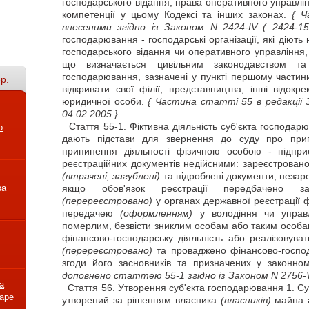
господарського відання, права оперативного управлін
компетенції у цьому Кодексі та інших законах.
{ Ч
внесеними згідно із Законом N 2424-IV
( 2424-15
господарювання - господарські організації, які діють
господарського відання чи оперативного управління
що визначається цивільним законодавством т
господарювання, зазначені у пункті першому частини 
р.
відкривати свої філії, представництва, інші відокр
юридичної особи.
{ Частина статті 55 в редакції 
04.02.2005 }
Стаття
55-1. Фіктивна діяльність суб'єкта господар
о
дають підстави для звернення до суду про при
припинення діяльності фізичною особою - підпри
реєстраційних документів недійсними: зареєстрован
(втрачені, загублені)
та підроблені документи; незар
за
якщо обов'язок реєстрації передбачено зак
(перереєстровано)
у органах державної реєстрації
передачею
(оформленням)
у володіння чи управ
померлим, безвісти зниклим особам або таким особа
фінансово-господарську діяльність або реалізовува
(перереєстровано)
та проваджено фінансово-господа
згоди його засновників та призначених у законно
доповнено статтею 55-1 згідно із Законом N 2756-
а
Стаття
56. Утворення суб'єкта господарювання 1. С
варе
утворений за рішенням власника
(власників)
майна 