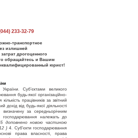
44) 233-32-79
рожно-транспортное
ез излишней
 затрат дрогоценного
его обращайтесь и Вашим
коквалифицированный юрист!
їни
країни. Суб’єктами великого
ювання будь-якої організаційно-
ількість працівників за звітний
й дохід від будь-якої діяльності
, визначену за середньорічним
ти господарювання належать до
5 доповнено новою частиною
12 }
4. Суб'єкти господарювання
снові права власності, права