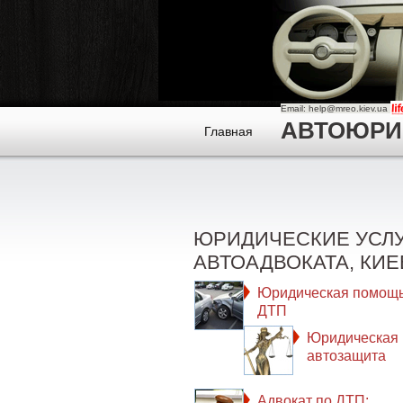
Email: help@mreo.kiev.ua
АВТОЮРИСТ
Главная
ЮРИДИЧЕСКИЕ УСЛ
АВТОАДВОКАТА, КИЕ
Юридическая помощь
ДТП
Юридическая
автозащита
Адвокат по ДТП: