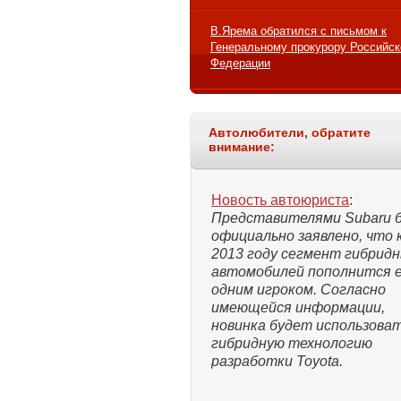
В.Ярема обратился с письмом к
Генеральному прокурору Российск
Федерации
Автолюбители, обратите
внимание:
Новость автоюриста
:
Представителями Subaru 
официально заявлено, что 
2013 году сегмент гибрид
автомобилей пополнится 
одним игроком. Согласно
имеющейся информации,
новинка будет использова
гибридную технологию
разработки Toyota.