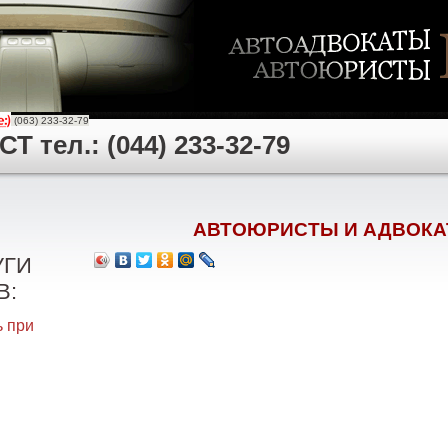
(063) 233-32-79
 тел.: (044) 233-32-79
АВТОЮРИСТЫ И АДВОКА
УГИ
В:
 при