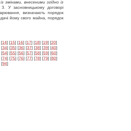
з змінами, внесеними згідно із
3. У засновницькому договорі
одарювання, визначають порядок
едачі йому свого майна, порядок
 [
14
] [
15
] [
16
] [
17
] [
18
] [
19
] [
20
]
 [
34
] [
35
] [
36
] [
37
] [
38
] [
39
] [
40
]
 [
54
] [
55
] [
56
] [
57
] [
58
] [
59
] [
60
]
 [
74
] [
75
] [
76
] [
77
] [
78
] [
79
] [
80
]
 [
94
]