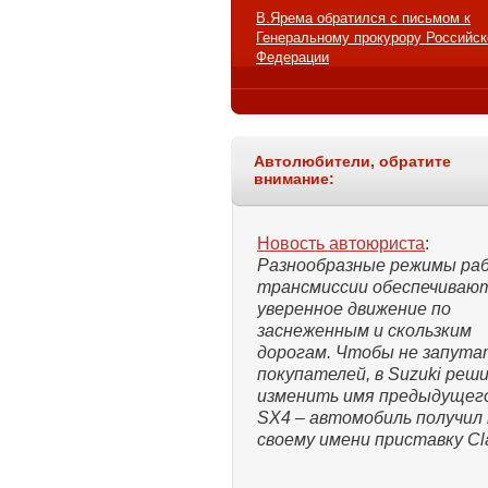
В.Ярема обратился с письмом к
Генеральному прокурору Российск
Федерации
Автолюбители, обратите
внимание:
Новость автоюриста
:
Разнообразные режимы ра
трансмиссии обеспечиваю
уверенное движение по
заснеженным и скользким
дорогам. Чтобы не запута
покупателей, в Suzuki реш
изменить имя предыдущег
SX4 – автомобиль получил 
своему имени приставку Cla