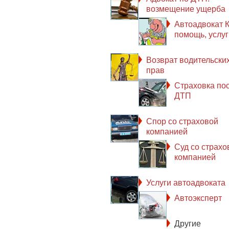
возмещение ущерба
Автоадвокат К
помощь, услуг
Возврат водительски
прав
Страховка по
ДТП
Спор со страховой
компанией
Суд со страхо
компанией
Услуги автоадвоката
Автоэксперт
Другие