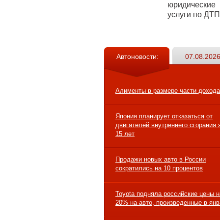
юридические
услуги по ДТП
Автоновости:
07.08.2026
Алименты в размере части дохода
Япония планирует отказаться от
двигателей внутреннего сгорания 
15 лет
Продажи новых авто в России
сократились на 10 процентов
Toyota подняла российские цены н
20% на авто, произведенные в ян