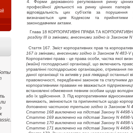
4. Форми державного регулювання ринку цінних
професійної діяльності на ринку цінних паперів
ой
відповідальність цих суб'єктів за порушення 
визначаються цим Кодексом та прийнятими в
законодавчими актами.
Глава 18 КОРПОРАТИВНІ ПРАВА ТА КОРПОРАТИВ
розділу III із змінами, внесеними згідно із Законом 
Стаття
167. Зміст корпоративних прав та корпоратив
167 із змінами, внесеними згідно із Законом N 483-V
Корпоративні права - це права особи, частка якої визн
(майні)
господарської організації, що включають право
управлінні господарською організацією, отримання пе
боты
даної організації та активів у разі ліквідації останньої 
т
правомочності, передбачені законом та статутними д
корпоративними правами не вважається підприємницт
встановлені обмеження певним особам щодо володін
ть
або їх здійснення. 3. Під корпоративними відносинами
виникають, змінюються та припиняються щодо корпо
или
доповнено частиною третьою згідно із Законом N 
о
Статтю 168 виключено на підставі Закону N 4498-
к
Статтю 169 виключено на підставі Закону N 4498-
ssic.
Статтю 170 виключено на підставі Закону N 4498-
Статтю 171 виключено на підставі Закону N 4498-