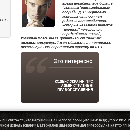
время попадает все больше
"липовых"автомобильных
аварий и ДТП, жертвами
которых становятся
зводе
рядовые автолюбители,
которые не имеют навыков,
"крутых" номеров или
определённых связей,
которые могли бы защитить их от "наезда"
опасных структур. Таким образом, настоятельно
рекомендую Вам обратиться юристу по ДТП.
Это интересно
КОДЕКС УКРАЇНИ ПРО
АДМІНІСТРАТИВНІ
ПРАВОПОРУШЕННЯ
и вы считаете, что нарушены Ваши права сообщите нам: help@mreo.kiev
ном использовании материалов индексируемая гиперссылка на http://mreo