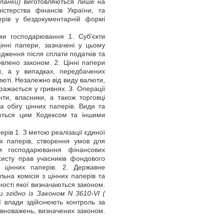
бланки)
виготовляються лише на
стерства фінансів України, та
ерів у бездокументарній формі
ми господарювання 1. Суб'єкти
інні папери, зазначені у цьому
ядження після сплати податків та
овлено законом. 2. Цінні папери
х, а у випадках, передбачених
алюті. Незалежно від виду валюти,
ражається у гривнях. 3. Операції
нти, власники, а також торговці
 обігу цінних паперів. Види та
аються цим Кодексом та іншими
рів 1. З метою реалізації єдиної
их паперів, створення умов для
ми господарювання фінансових
ахисту прав учасників фондового
 цінних паперів. 2. Державне
ьна комісія з цінних паперів та
ьності якої визначаються законом.
и згідно із Законом N 3610-VI
(
ї влади здійснюють контроль за
овноважень, визначених законом.