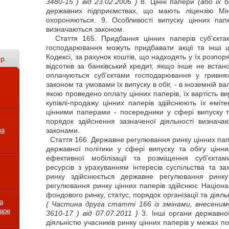
3480-15 )
від 23.02.2006 }
8. Цінні папери
(або їх 
державних підприємствах, що мають ліцензію Міні
охороняються. 9. Особливості випуску цінних пап
визначаються законом.
Стаття
165. Придбання цінних паперів суб'єкта
господарювання можуть придбавати акції та інші ц
Кодексі, за рахунок коштів, що надходять у їх розпор
р.
відсотків за банківський кредит, якщо інше не встан
оплачуються суб'єктами господарювання у гривня
законом та умовами їх випуску в обіг, - в іноземній в
якою проведено оплату цінних паперів, їх вартість ви
купівлі-продажу цінних паперів здійснюють їх еміте
цінними паперами - посередники у сфері випуску та
порядок здійснення зазначеної діяльності визнач
за
законами.
Стаття
166. Державне регулювання ринку цінних папе
державної політики у сфері випуску та обігу цінн
ефективної мобілізації та розміщення суб'єкта
ресурсів з урахуванням інтересів суспільства та з
ринку здійснюється державне регулювання ринку
регулювання ринку цінних паперів здійснює Націонал
фондового ринку, статус, порядок організації та діял
а
{ Частина друга статті 166 із змінами, внесеним
варе
3610-17 )
від 07.07.2011 }
3. Інші органи державно
діяльністю учасників ринку цінних паперів у межах п