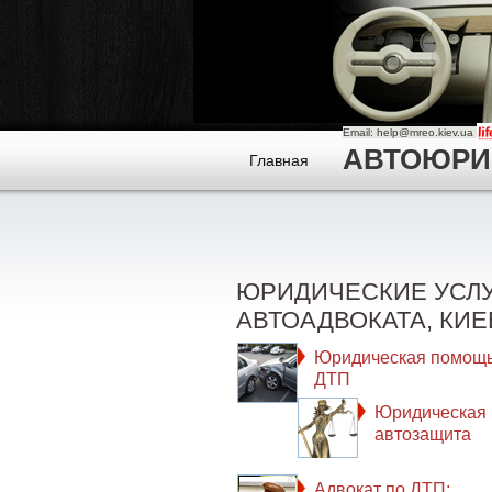
Email: help@mreo.kiev.ua
АВТОЮРИСТ
Главная
ЮРИДИЧЕСКИЕ УСЛ
АВТОАДВОКАТА, КИЕ
Юридическая помощь
ДТП
Юридическая
автозащита
Адвокат по ДТП: