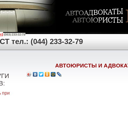
(063) 233-32-79
 тел.: (044) 233-32-79
АВТОЮРИСТЫ И АДВОКА
УГИ
В:
 при