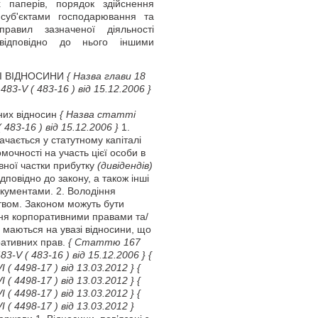
 паперів, порядок здійснення
 суб'єктами господарювання та
правил зазначеної діяльності
ідповідно до нього іншими
НІ ВІДНОСИНИ
{ Назва глави 18
N 483-V
( 483-16 )
від 15.12.2006 }
них відносин
{ Назва статті
( 483-16 )
від 15.12.2006 }
1.
ачається у статутному капіталі
мочності на участь цієї особи в
вної частки прибутку
(дивідендів)
відповідно до закону, а також інші
окументами. 2. Володіння
вом. Законом можуть бути
ня корпоративними правами та/
 маються на увазі відносини, що
ративних прав.
{ Статтю 167
483-V
( 483-16 )
від 15.12.2006 }
{
VI
( 4498-17 )
від 13.03.2012 }
{
VI
( 4498-17 )
від 13.03.2012 }
{
VI
( 4498-17 )
від 13.03.2012 }
{
VI
( 4498-17 )
від 13.03.2012 }