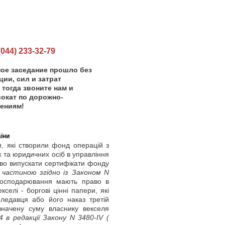
44) 233-32-79
ное заседание прошло без
ии, сил и затрат
 тогда звоните нам и
окат по дорожно-
ениям!
їни
и, які створили фонд операцій з
 та юридичних осіб в управління
во випускати сертифікати фонду
частиною згідно із Законом N
господарювання мають право в
селі - боргові цінні папери, які
еледавця або його наказ третій
значену суму власнику векселя
 в редакції Закону N 3480-IV
(