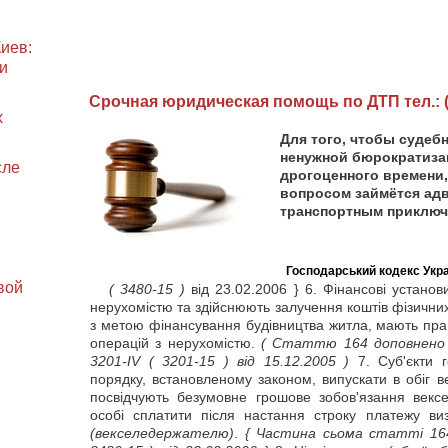
иев:
и
Cрочная юридическая помощь по ДТП тел.: (0
х
Для того, чтобы судеб
ненужной бюрократизац
сле
дрогоценного времени,
вопросом займётся адв
транспортным приключ
Господарський кодекс Укра
вой
( 3480-15 )
від 23.02.2006 } 6. Фінансові установ
нерухомістю та здійснюють залучення коштів фізичних
з метою фінансування будівництва житла, мають пра
операцій з нерухомістю.
( Статтю 164 доповнено 
3201-IV
( 3201-15 )
від 15.12.2005 )
7. Суб'єкти 
порядку, встановленому законом, випускати в обіг век
посвідчують безумовне грошове зобов'язання векс
особі сплатити після настання строку платежу ви
(векселедержателю)
.
{ Частина сьома статті 164