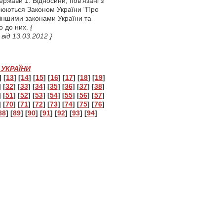
ржави 1. Відносини, пов’язані з
люються Законом України "Про
 іншими законами України та
о до них.
{
від 13.03.2012 }
УКРАЇНИ
] [
13
] [
14
] [
15
] [
16
] [
17
] [
18
] [
19
]
] [
32
] [
33
] [
34
] [
35
] [
36
] [
37
] [
38
]
] [
51
] [
52
] [
53
] [
54
] [
55
] [
56
] [
57
]
] [
70
] [
71
] [
72
] [
73
] [
74
] [
75
] [
76
]
88
] [
89
] [
90
] [
91
] [
92
] [
93
] [
94
]