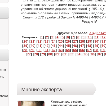
Стаття
172. Законодавство про корпоративні права де
управлінням корпоративними правами держави, регу
управління об'єктами державної власності"
( 185-16 )
,
нормативно-правовими актами, прийнятими відповідн
Стаття
172 в редакції Закону N 4498-VI
( 4498-17 )
Розділ IV
Другое в разделе:
КОДЕКСИ 
Сторінка:
[
1
] [
2
] [
3
] [
4
] [
5
] [
6
] [
7
] [
8
] [
9
] [
10
] [
11
] [
12
[
20
] [
21
] [
22
] [
23
] [
24
] [
25
] [
26
] [
27
] [
28
] [
29
] [
30
] [
31
[
39
] [
40
] [
41
] [
42
] [
43
] [
44
] [
45
] [
46
] [
47
] [
48
] [
49
] [
50
[
58
] [
59
] [
60
] [
61
] [
62
] [
63
] [
64
] [
65
] [
66
] [
67
] [
68
] [
69
[
77
] [
78
] [
79
] [
80
] [
81
] [
82
] [
83
] [
84
] [
85
] [
86
] [
87
] [
ення
ужбы
Мнение эксперта
явская
К сожелению, в сфере
автострахования, в это