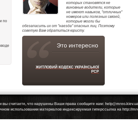
которых становятся не
виновные водители, которые
не имеют навыков, "отличных"
номеров или полезных связей,
и по
которые могли бы
обезапасить их от "наезда" опасных лиц. Поэтому
советую Вам обратиться юристу.
Это интересно
зводе
ЖИТЛОВИЙ КОДЕКС УКРАЇНСЬКОЇ
РСР
и вы считаете, что нарушены Ваши права сообщите нам: help@mreo.kiev
ном использовании материалов индексируемая гиперссылка на http://mreo