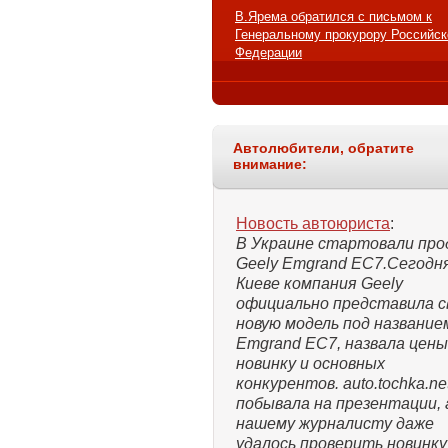
В.Ярема обратился с письмом к
Генеральному прокурору Российск
Федерации
Автолюбители, обратите
внимание:
Новость автоюриста
:
В Украине стартовали про
Geely Emgrand EC7.Сегодня
Киеве компания Geely
официально представила 
новую модель под название
Emgrand EC7, назвала цены
новинку и основных
конкурентов. auto.tochka.ne
побывала на презентации, 
нашему журналисту даже
удалось проверить новинку