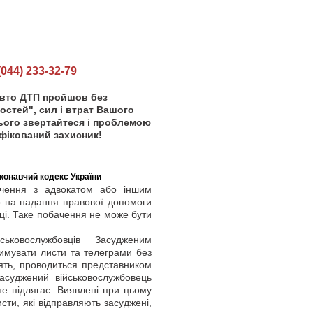
44) 233-32-79
авто ДТП пройшов без
остей", сил і втрат Вашого
сього звертайтеся і проблемою
фікований захисник!
конавчий кодекс України
чення з адвокатом або іншим
о на надання правової допомоги
ці. Таке побачення не може бути
ковослужбовців Засудженим
римувати листи та телеграми без
дять, проводиться представником
засуджений військовослужбовець
 не підлягає. Виявлені при цьому
ти, які відправляють засуджені,