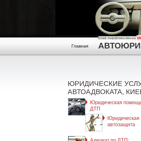
Email: help@mreo.kiev.ua
АВТОЮРИСТ
Главная
ЮРИДИЧЕСКИЕ УСЛ
АВТОАДВОКАТА, КИЕ
Юридическая помощь
ДТП
Юридическая
автозащита
Адвокат по ДТП: