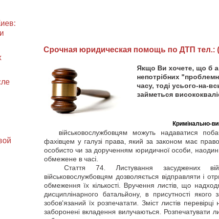
иев:
и
Cрочная юридическая помощь по ДТП тел.: (0
х
Якщо Ви хочете, що б 
непотрібних "проблемн
сле
часу, тоді усього-на-в
займеться висококвалі
Кримінально-ви
військовослужбовцям можуть надаватися поба
вой
фахівцем у галузі права, який за законом має прав
особисто чи за дорученням юридичної особи, наодин
обмежене в часі.
Стаття
74. Листування засуджених війсь
військовослужбовцям дозволяється відправляти і от
обмеження їх кількості. Вручення листів, що надхо
дисциплінарного батальйону, в присутності якого 
зобов'язаний їх розпечатати. Зміст листів перевірці
заборонені вкладення вилучаються. Розпечатувати лис