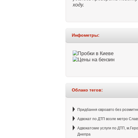
ходу.
Инфометры:
Облако тегов:
Придбання євроавто без розмитн
Адвокат по ДТП возле метро Слав
Адвокатские услуги по ДТП, м.Гер
Днепра