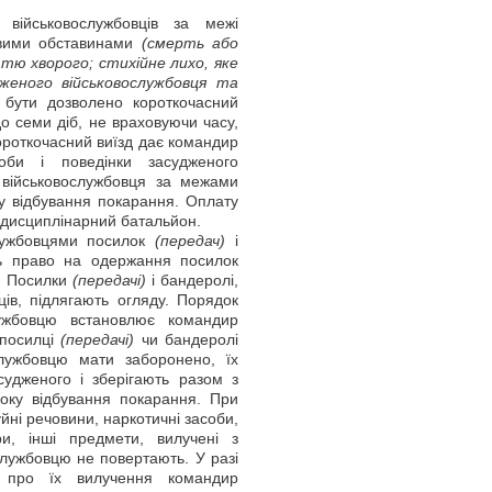
військовослужбовців за межі
ковими обставинами
(смерть або
тю хворого; стихійне лихо, яке
женого військовослужбовця та
бути дозволено короткочасний
о семи діб, не враховуючи часу,
 короткочасний виїзд дає командир
оби і поведінки засудженого
 військовослужбовця за межами
у відбування покарання. Оплату
 дисциплінарний батальйон.
лужбовцями посилок
(передач)
і
ть право на одержання посилок
2. Посилки
(передачі)
і бандеролі,
ів, підлягають огляду. Порядок
лужбовцю встановлює командир
 посилці
(передачі)
чи бандеролі
службовцю мати заборонено, їх
судженого і зберігають разом з
оку відбування покарання. При
йні речовини, наркотичні засоби,
и, інші предмети, вилучені з
службовцю не повертають. У разі
а про їх вилучення командир