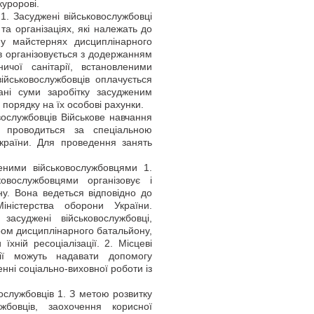
уророві.
1. Засуджені військовослужбовці
та організаціях, які належать до
 у майстернях дисциплінарного
в організовується з додержанням
ичої санітарії, встановленими
ійськовослужбовців оплачується
ані суми заробітку засудженим
порядку на їх особові рахунки.
вослужбовців Військове навчання
 і проводиться за спеціальною
країни. Для проведення занять
еними військовослужбовцями 1.
овослужбовцями організовує і
у. Вона ведеться відповідно до
іністерства оборони України.
асуджені військовослужбовці,
иром дисциплінарного батальйону,
їхній ресоціалізації. 2. Місцеві
ції можуть надавати допомогу
ні соціально-виховної роботи із
ослужбовців 1. З метою розвитку
ужбовців, заохочення корисної