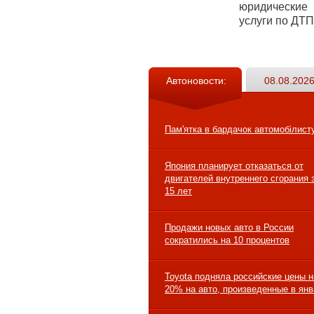
юридические
услуги по ДТП
Автоновости:
08.08.2026
Пам'ятка в бардачок автомобілист
Япония планирует отказаться от
двигателей внутреннего сгорания 
15 лет
Продажи новых авто в России
сократились на 10 процентов
Toyota подняла российские цены н
20% на авто, произведенные в ян