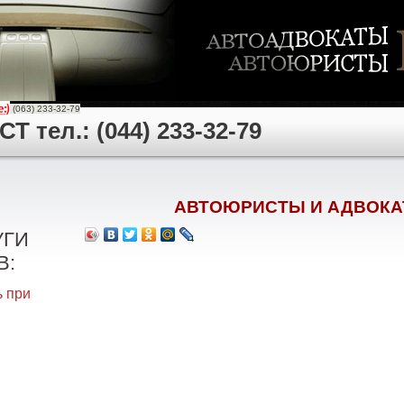
(063) 233-32-79
 тел.: (044) 233-32-79
АВТОЮРИСТЫ И АДВОКА
УГИ
В:
 при