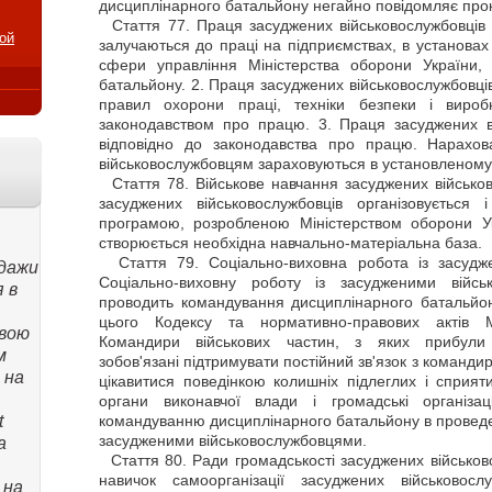
дисциплінарного батальйону негайно повідомляє прок
Стаття
77. Праця засуджених військовослужбовців 
ой
залучаються до праці на підприємствах, в установах 
сфери управління Міністерства оборони України,
батальйону. 2. Праця засуджених військовослужбовці
правил охорони праці, техніки безпеки і виробн
законодавством про працю. 3. Праця засуджених в
відповідно до законодавства про працю. Нарахов
військовослужбовцям зараховуються в установленому 
Стаття
78. Військове навчання засуджених військо
засуджених військовослужбовців організовується
програмою, розробленою Міністерством оборони У
створюється необхідна навчально-матеріальна база.
Стаття
79. Соціально-виховна робота із засудж
дажи
Соціально-виховну роботу із засудженими військ
 в
проводить командування дисциплінарного батальйон
цього Кодексу та нормативно-правових актів М
свою
Командири військових частин, з яких прибули з
м
зобов'язані підтримувати постійний зв'язок з команд
 на
цікавитися поведінкою колишніх підлеглих і сприяти 
органи виконавчої влади і громадські організа
t
командуванню дисциплінарного батальйону в проведен
засудженими військовослужбовцями.
а
Стаття
80. Ради громадськості засуджених військов
навичок самоорганізації засуджених військовосл
 на