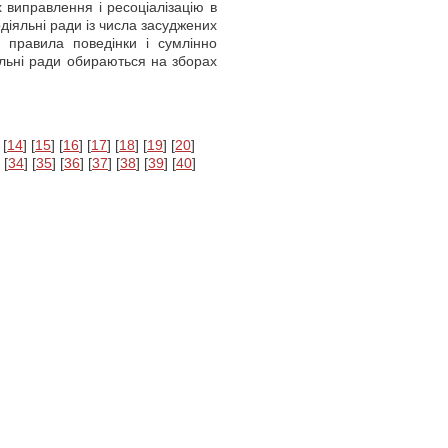
х виправлення і ресоціалізацію в
іяльні ради із числа засуджених
і правила поведінки і сумлінно
яльні ради обираються на зборах
 [
14
] [
15
] [
16
] [
17
] [
18
] [
19
] [
20
]
 [
34
] [
35
] [
36
] [
37
] [
38
] [
39
] [
40
]