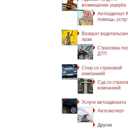
возмещение ущерба
Автоадвокат К
помощь, услуг
Возврат водительски
прав
Страховка по
ДТП
Спор со страховой
компанией
Суд со страхо
компанией
Услуги автоадвоката
Автоэксперт
Другие