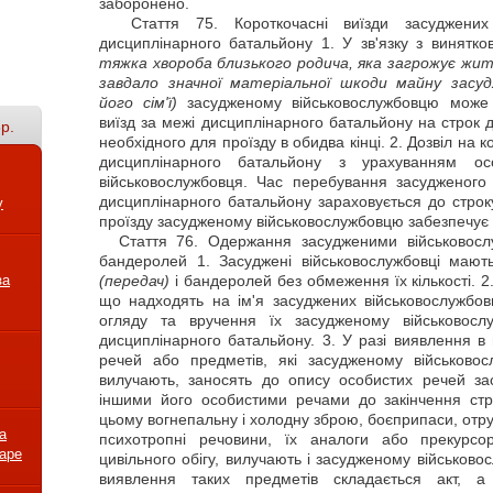
заборонено.
Стаття
75. Короткочасні виїзди засуджених 
дисциплінарного батальйону 1. У зв'язку з винят
тяжка хвороба близького родича, яка загрожує жит
завдало значної матеріальної шкоди майну засуд
його сім'ї)
засудженому військовослужбовцю може 
виїзд за межі дисциплінарного батальйону на строк д
р.
необхідного для проїзду в обидва кінці. 2. Дозвіл на
дисциплінарного батальйону з урахуванням ос
військовослужбовця. Час перебування засудженого
дисциплінарного батальйону зараховується до строк
у
проїзду засудженому військовослужбовцю забезпечує
Стаття
76. Одержання засудженими військовос
бандеролей 1. Засуджені військовослужбовці маю
за
(передач)
і бандеролей без обмеження їх кількості. 
що надходять на ім'я засуджених військовослужбовц
огляду та вручення їх засудженому військовос
дисциплінарного батальйону. 3. У разі виявлення в
речей або предметів, які засудженому військово
вилучають, заносять до опису особистих речей за
іншими його особистими речами до закінчення стр
цьому вогнепальну і холодну зброю, боєприпаси, отру
а
психотропні речовини, їх аналоги або прекурсор
варе
цивільного обігу, вилучають і засудженому військово
виявлення таких предметів складається акт, 