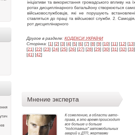
ініціативи та використання громадського впливу на ї
ротах дисциплінарного батальйону створюються самод
військовослужбовців, які не порушують встановлен
ставляться до праці та військової служби. 2. Самоді
рот дисциплінарного
Другое в разделе:
КОДЕКСИ УКРАЇНИ
Сторінка:
[
1
] [
2
] [
3
] [
4
] [
5
] [
6
] [
7
] [
8
] [
9
] [
10
] [
11
] [
12
] [
13
]
[
21
] [
22
] [
23
] [
24
] [
25
] [
26
] [
27
] [
28
] [
29
] [
30
] [
31
] [
32
] [
33
]
[
41
] [
42
]
Мнение эксперта
ення
К сожелению, в области авто-
утич
права, в это время происходит
все больше и больше
оев
"подставных" автомобильных
аварий и ДТП, жертвами