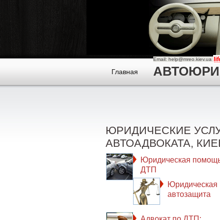
Email: help@mreo.kiev.ua
АВТОЮРИСТ
Главная
ЮРИДИЧЕСКИЕ УСЛ
АВТОАДВОКАТА, КИЕ
Юридическая помощь
ДТП
Юридическая
автозащита
Адвокат по ДТП: