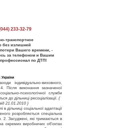
44) 233-32-79
но-транспортное
 без излишней
 потери Вашего времени, -
есь за телефоном и Вашим
-профессионал по ДТП!
 України
ди індивідуально-виховного,
 4. Після виконання зазначеної
оціально-психологічної служби
ся до дільниці ресоціалізації.
{
ід 21.01.2010 }
 в дільниці соціальної адаптації
женого розробляється спеціальна
. 2. Засуджені, які тримаються в
 на окремих виробничих об'єктах