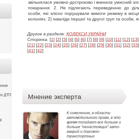
звільнялася умовно-достроково і вчинила умисний зло
покарання. 2. Не підлягають переведенню до дільни
особи, які злісно порушували вимоги режиму в місц
колоніях; 2) інваліди першої та другої груп та особи, я
Другое в разделе:
КОДЕКСИ УКРАЇНИ
Сторінка:
[
1
] [
2
] [
3
] [
4
] [
5
] [
6
] [
7
] [
8
] [
9
] [
10
] [
11
] [
12
] [
13
]
[
21
] [
22
] [
23
] [
24
] [
25
] [
26
] [
27
] [
28
] [
29
] [
30
] [
31
] [
32
] [
33
]
[
41
] [
42
]
ення
по ДТП
Мнение эксперта
К сожелению, в области
автомобильного права, в это
р
время попадает все больше и
больше "ненастоящих" авто-
аварий и дорожно-
транспортных