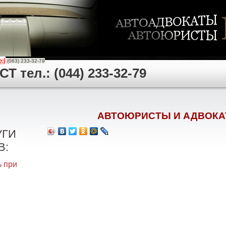
(063) 233-32-79
 тел.: (044) 233-32-79
АВТОЮРИСТЫ И АДВОКА
УГИ
В:
 при