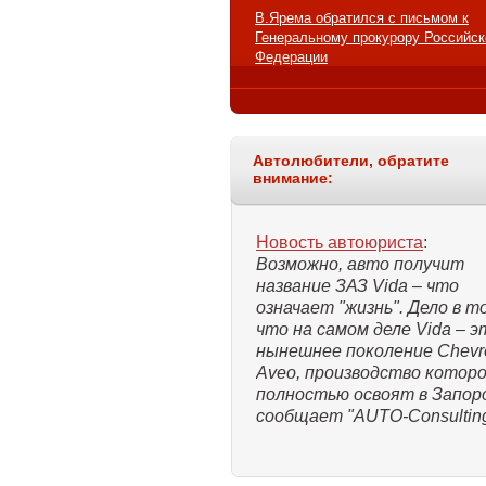
В.Ярема обратился с письмом к
Генеральному прокурору Российск
Федерации
Автолюбители, обратите
внимание:
Новость автоюриста
:
Возможно, авто получит
название ЗАЗ Vida – что
означает "жизнь". Дело в т
что на самом деле Vida – э
нынешнее поколение Chevro
Aveo, производство котор
полностью освоят в Запор
сообщает "AUTO-Consulting