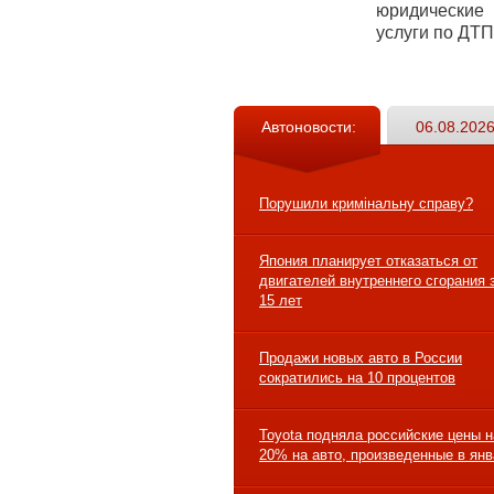
юридические
услуги по ДТП
Автоновости:
06.08.2026
Порушили кримінальну справу?
Япония планирует отказаться от
двигателей внутреннего сгорания 
15 лет
Продажи новых авто в России
сократились на 10 процентов
Toyota подняла российские цены н
20% на авто, произведенные в ян