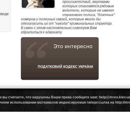
происшетствий, жертвами
которых становятся рядовые
водители, которые не имеют
зводе
страхового полиса, "блатных"
номеров и полезных связей, которые могли бы
обезапасить их от "наезда" криминальных структур.
В связи с этим настоятельно советуем Вам
обратиться к адвокату.
Это интересно
ПОДАТКОВИЙ КОДЕКС УКРАЇНИ
и вы считаете, что нарушены Ваши права сообщите нам: help@mreo.kiev
ном использовании материалов индексируемая гиперссылка на http://mreo