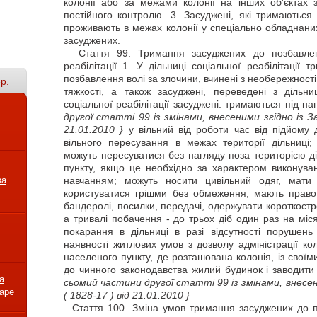
колонії або за межами колонії на інших об'єктах
постійного контролю. 3. Засуджені, які тримаються в
проживають в межах колонії у спеціально обладнани
засуджених.
Стаття
99. Тримання засуджених до позбавленн
реабілітації 1. У дільниці соціальної реабілітації
позбавлення волі за злочини, вчинені з необережності
р.
тяжкості, а також засуджені, переведені з дільниц
соціальної реабілітації засуджені: тримаються під н
другої статті 99 із змінами, внесеними згідно із 
21.01.2010 }
у вільний від роботи час від підйому
вільного пересування в межах території дільниці; 
можуть пересуватися без нагляду поза територією д
пункту, якщо це необхідно за характером виконуван
за
навчанням; можуть носити цивільний одяг, мати 
користуватися грішми без обмеження; мають право
бандеролі, посилки, передачі, одержувати короткост
а тривалі побачення - до трьох діб один раз на міся
покарання в дільниці в разі відсутності порушен
наявності житлових умов з дозволу адміністрації к
населеного пункту, де розташована колонія, із своїм
до чинного законодавства жилий будинок і заводити
а
сьомий частини другої статті 99 із змінами, внесен
варе
( 1828-17 )
від 21.01.2010 }
Стаття
100. Зміна умов тримання засуджених до п