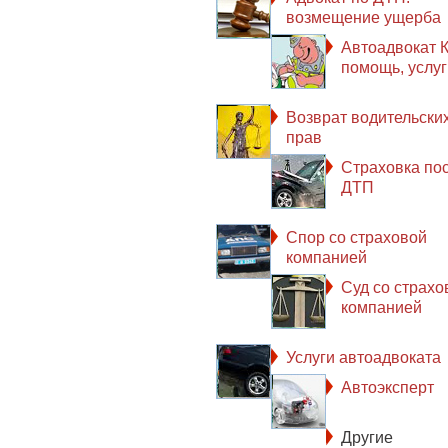
возмещение ущерба
Автоадвокат К
помощь, услуг
Возврат водительски
прав
Страховка по
ДТП
Спор со страховой
компанией
Суд со страхо
компанией
Услуги автоадвоката
Автоэксперт
Другие