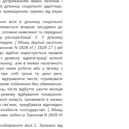
 з дотриманням вимог безпеки і
 дільниці соціальної адаптації,
х приміщеннях окремо від інших
я волі в дільниці соціальної
 тримаються вперше засуджені до
, злочини невеликої та середньої
і ресоціалізації. 2. У дільниці
аглядом;
{ Абзац другий частини
Законом N 1828-VI
( 1828-17 )
від
 до відбою користуються правом
з дозволу адміністрації колонії
ільниці, але в межах населеного
ої ними роботи або у зв'язку з
при собі гроші та цінні речі,
 відправляти листи, отримувати
рокові побачення без обмеження,
ць; після відбуття шести місяців
ь режиму відбування покарання,
олонії можуть проживати в межах
и сім'ями, придбавати відповідно
 особисте господарство.
{ Абзац
ими згідно із Законом N 1828-VI
озбавлення волі 1. Залежно від