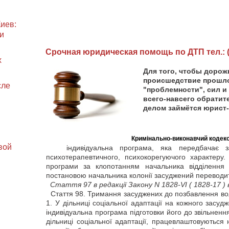
иев:
и
Cрочная юридическая помощь по ДТП тел.: (0
х
Для того, чтобы дорож
происшедствие прошло
сле
"проблемности", сил и
всего-навсего обратит
делом займётся юрист
Кримінально-виконавчий кодекс
вой
індивідуальна програма, яка передбачає захо
психотерапевтичного, психокорегуючого характеру.
програми за клопотанням начальника відділення с
постановою начальника колонії засуджений переводить
Стаття
97 в редакції Закону N 1828-VI
( 1828-17 )
в
Стаття
98. Тримання засуджених до позбавлення волі
1. У дільниці соціальної адаптації на кожного засуд
індивідуальна програма підготовки його до звільнення
дільниці соціальної адаптації, працевлаштовуються