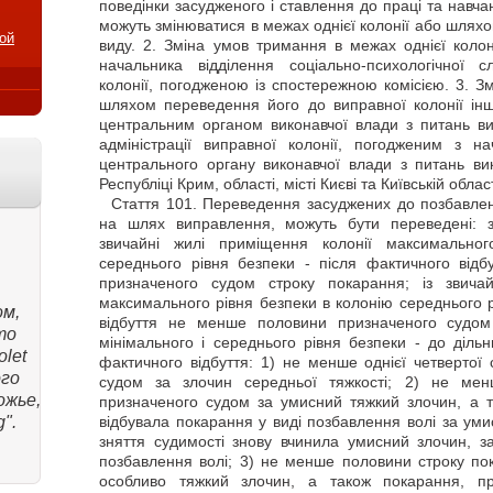
поведінки засудженого і ставлення до праці та навч
можуть змінюватися в межах однієї колонії або шляхо
ой
виду. 2. Зміна умов тримання в межах однієї колон
начальника відділення соціально-психологічної 
колонії, погодженою із спостережною комісією. 3. 
шляхом переведення його до виправної колонії інш
центральним органом виконавчої влади з питань в
адміністрації виправної колонії, погодженим з 
центрального органу виконавчої влади з питань в
Республіці Крим, області, місті Києві та Київській обла
Стаття
101. Переведення засуджених до позбавленн
на шлях виправлення, можуть бути переведені: 
звичайні жилі приміщення колонії максимально
середнього рівня безпеки - після фактичного відб
призначеного судом строку покарання; із звича
максимального рівня безпеки в колонію середнього р
ом,
відбуття не менше половини призначеного судом 
то
мінімального і середнього рівня безпеки - до дільни
let
фактичного відбуття: 1) не менше однієї четвертої
ого
судом за злочин середньої тяжкості; 2) не мен
ожье,
призначеного судом за умисний тяжкий злочин, а т
".
відбувала покарання у виді позбавлення волі за ум
зняття судимості знову вчинила умисний злочин, 
позбавлення волі; 3) не менше половини строку по
особливо тяжкий злочин, а також покарання, пр