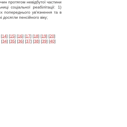
чин протягом невідбутої частини
ці соціальної реабілітації: 1)
ях попереднього ув'язнення та в
кі досягли пенсійного віку;
 [
14
] [
15
] [
16
] [
17
] [
18
] [
19
] [
20
]
 [
34
] [
35
] [
36
] [
37
] [
38
] [
39
] [
40
]