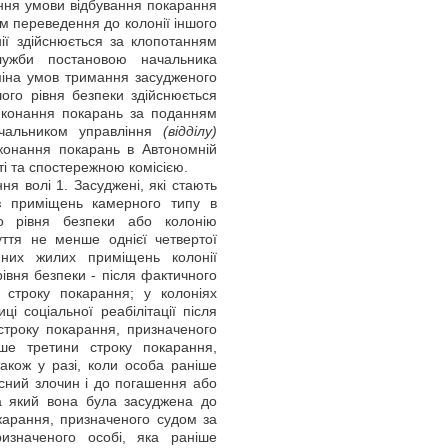
ання умови відбування покарання
м переведення до колонії іншого
ії здійснюється за клопотанням
служби постановою начальника
Зміна умов тримання засудженого
ого рівня безпеки здійснюється
иконання покарань за поданням
начальником управління
(відділу)
иконання покарань в Автономній
сті та спостережною комісією.
я волі 1. Засуджені, які стають
з приміщень камерного типу в
го рівня безпеки або колонію
уття не менше однієї четвертої
йних жилих приміщень колонії
івня безпеки - після фактичного
строку покарання; у колоніях
ці соціальної реабілітації після
 строку покарання, призначеного
ше третини строку покарання,
акож у разі, коли особа раніше
исний злочин і до погашення або
за який вона була засуджена до
карання, призначеного судом за
изначеного особі, яка раніше