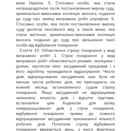
межі України. 5. Стосовно особи, яка стала
непрацездатною після постановлення вироку суду,
кримінально-виконавча інспекція вносить подання
до суду про заміну виправних робіт штрафом. 6.
Стосовно особи, яка після постановлення вироку
суду досягла пенсійного віку, а також жінки, яка
стала вагітною, кримінально-виконавча інспекція
вносить подання до суду про звільнення такої
особи від відбування покарання.
Стаття
43. Обчислення строку покарання у виді
виправних робіт 1. Строк покарання у виді
виправних робіт обчислюється роками, місяцями і
днями, протягом яких засуджений працював і з
його заробітку провадилося відрахування. Число
днів, відпрацьованих засудженим, має бути не
менше числа робочих днів, які припадають на
кожний місяць встановленого судом строку
покарання. Якщо засуджений не відпрацював
зазначену кількість днів і відсутні підстави,
встановлені цим Кодексом для заліку
невідпрацьованих днів у строк покарання,
відбування покарання триває до повного
відпрацювання засудженим призначеної кількості
робочих днів. Початком строку відбування
покарання вважається день, з якого фактично