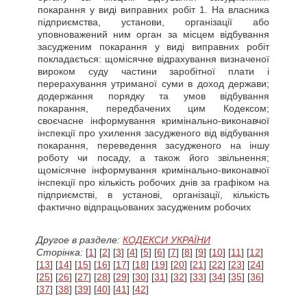
покарання у виді виправних робіт 1. На власника
підприємства, установи, організації або
уповноважений ним орган за місцем відбування
засудженим покарання у виді виправних робіт
покладається: щомісячне відрахування визначеної
вироком суду частини заробітної плати і
перерахування утриманої суми в доход держави;
додержання порядку та умов відбування
покарання, передбачених цим Кодексом;
своєчасне інформування кримінально-виконавчої
інспекції про ухилення засудженого від відбування
покарання, переведення засудженого на іншу
роботу чи посаду, а також його звільнення;
щомісячне інформування кримінально-виконавчої
інспекції про кількість робочих днів за графіком на
підприємстві, в установі, організації, кількість
фактично відпрацьованих засудженим робочих
Другое в разделе:
КОДЕКСИ УКРАЇНИ
Сторінка:
[
1
] [
2
] [
3
] [
4
] [
5
] [
6
] [
7
] [
8
] [
9
] [
10
] [
11
] [
12
]
[
13
] [
14
] [
15
] [
16
] [
17
] [
18
] [
19
] [
20
] [
21
] [
22
] [
23
] [
24
]
[
25
] [
26
] [
27
] [
28
] [
29
] [
30
] [
31
] [
32
] [
33
] [
34
] [
35
] [
36
]
[
37
] [
38
] [
39
] [
40
] [
41
] [
42
]