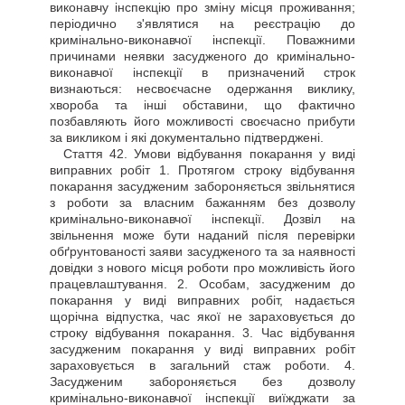
виконавчу інспекцію про зміну місця проживання;
періодично з'являтися на реєстрацію до
кримінально-виконавчої інспекції. Поважними
причинами неявки засудженого до кримінально-
виконавчої інспекції в призначений строк
визнаються: несвоєчасне одержання виклику,
хвороба та інші обставини, що фактично
позбавляють його можливості своєчасно прибути
за викликом і які документально підтверджені.
Стаття
42. Умови відбування покарання у виді
виправних робіт 1. Протягом строку відбування
покарання засудженим забороняється звільнятися
з роботи за власним бажанням без дозволу
кримінально-виконавчої інспекції. Дозвіл на
звільнення може бути наданий після перевірки
обґрунтованості заяви засудженого та за наявності
довідки з нового місця роботи про можливість його
працевлаштування. 2. Особам, засудженим до
покарання у виді виправних робіт, надається
щорічна відпустка, час якої не зараховується до
строку відбування покарання. 3. Час відбування
засудженим покарання у виді виправних робіт
зараховується в загальний стаж роботи. 4.
Засудженим забороняється без дозволу
кримінально-виконавчої інспекції виїжджати за