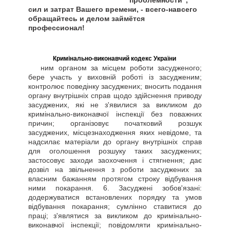
"проблемности",
сил и затрат Вашего времени, - всего-навсего
обращайтесь и делом займётся
профессионал!
Кримінально-виконавчий кодекс України
ним органом за місцем роботи засудженого;
бере участь у виховній роботі із засудженим;
контролює поведінку засуджених; вносить подання
органу внутрішніх справ щодо здійснення приводу
засуджених, які не з'явилися за викликом до
кримінально-виконавчої інспекції без поважних
причин; організовує початковий розшук
засуджених, місцезнаходження яких невідоме, та
надсилає матеріали до органу внутрішніх справ
для оголошення розшуку таких засуджених;
застосовує заходи заохочення і стягнення; дає
дозвіл на звільнення з роботи засуджених за
власним бажанням протягом строку відбування
ними покарання. 6. Засуджені зобов'язані:
додержуватися встановлених порядку та умов
відбування покарання; сумлінно ставитися до
праці; з'являтися за викликом до кримінально-
виконавчої інспекції; повідомляти кримінально-