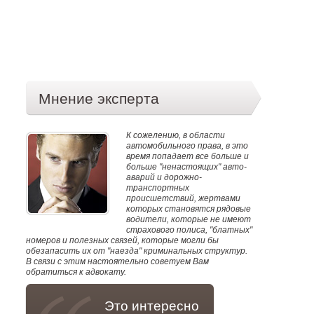
Мнение эксперта
К сожелению, в области
автомобильного права, в это
время попадает все больше и
больше "ненастоящих" авто-
аварий и дорожно-
транспортных
происшетствий, жертвами
которых становятся рядовые
водители, которые не имеют
страхового полиса, "блатных"
номеров и полезных связей, которые могли бы
обезапасить их от "наезда" криминальных структур.
В связи с этим настоятельно советуем Вам
обратиться к адвокату.
Это интересно