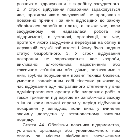
розпочато відрахування із заробітку засудженого.
2. У строк відбування покарання зараховується
час, протягом якого засуджений не працював з
поважних причин і за ним відповідно до закону
зберігалася заробітна плата, а також час, коли
засудженому не надавалася робота на
підприємстві, в установі, організації, та час,
протягом якого засуджений перебував на обліку в
державній службі зайнятості і йому було надано
статус безробітного. 3. У строк відбування
покарання не зараховується час хвороби,
викликаної алкогольним, наркотичним або
токсичним сп'янінням або діями, пов'язаними з
ним, грубим порушенням правил техніки безпеки,
умисним заподіянням собі тілесних ушкоджень;
час відбування адміністративного стягнення у виді
адміністративного арешту або виправних робіт, а
також тримання під вартою як запобіжного заходу
з іншої кримінальної справи у період відбування
покарання у випадках, коли вина у вчиненні
злочину доведена у встановленому законом
порядку.
Стаття
44. Обов'язки власника підприємства,
установи, організації або уповноваженого ним
органу за місцем відбування засудженими