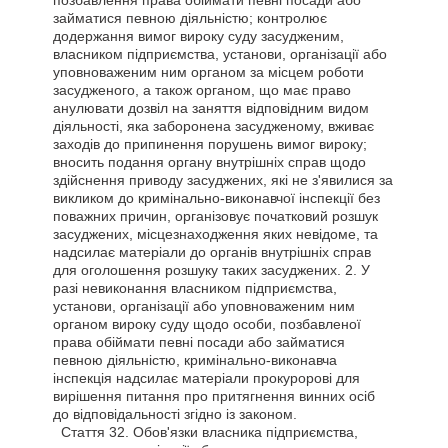
позбавлення права обіймати певні посади або
займатися певною діяльністю; контролює
додержання вимог вироку суду засудженим,
власником підприємства, установи, організації або
уповноваженим ним органом за місцем роботи
засудженого, а також органом, що має право
анулювати дозвіл на заняття відповідним видом
діяльності, яка заборонена засудженому, вживає
заходів до припинення порушень вимог вироку;
вносить подання органу внутрішніх справ щодо
здійснення приводу засуджених, які не з'явилися за
викликом до кримінально-виконавчої інспекції без
поважних причин, організовує початковий розшук
засуджених, місцезнаходження яких невідоме, та
надсилає матеріали до органів внутрішніх справ
для оголошення розшуку таких засуджених. 2. У
разі невиконання власником підприємства,
установи, організації або уповноваженим ним
органом вироку суду щодо особи, позбавленої
права обіймати певні посади або займатися
певною діяльністю, кримінально-виконавча
інспекція надсилає матеріали прокуророві для
вирішення питання про притягнення винних осіб
до відповідальності згідно із законом.
Стаття
32. Обов'язки власника підприємства,