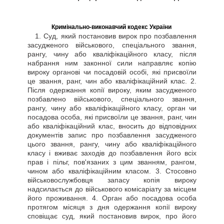
Кримінально-виконавчий кодекс України
1. Суд, який постановив вирок про позбавлення
засудженого військового, спеціального звання,
рангу, чину або кваліфікаційного класу, після
набрання ним законної сили направляє копію
вироку органові чи посадовій особі, які присвоїли
це звання, ранг, чин або кваліфікаційний клас. 2.
Після одержання копії вироку, яким засудженого
позбавлено військового, спеціального звання,
рангу, чину або кваліфікаційного класу, орган чи
посадова особа, які присвоїли це звання, ранг, чин
або кваліфікаційний клас, вносить до відповідних
документів запис про позбавлення засудженого
цього звання, рангу, чину або кваліфікаційного
класу і вживає заходів до позбавлення його всіх
прав і пільг, пов'язаних з цим званням, рангом,
чином або кваліфікаційним класом. 3. Стосовно
військовослужбовця запасу копія вироку
надсилається до військового комісаріату за місцем
його проживання. 4. Орган або посадова особа
протягом місяця з дня одержання копії вироку
сповіщає суд, який постановив вирок, про його