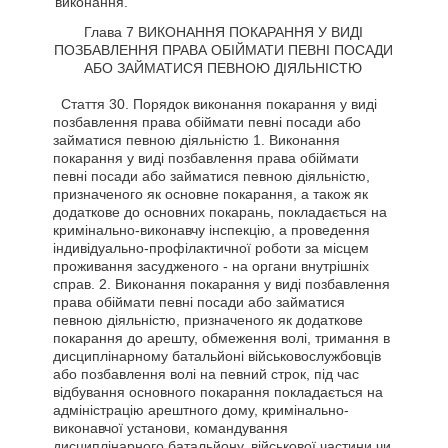
виконання.
Глава 7 ВИКОНАННЯ ПОКАРАННЯ У ВИДІ
ПОЗБАВЛЕННЯ ПРАВА ОБІЙМАТИ ПЕВНІ ПОСАДИ
АБО ЗАЙМАТИСЯ ПЕВНОЮ ДІЯЛЬНІСТЮ
Стаття
30. Порядок виконання покарання у виді
позбавлення права обіймати певні посади або
займатися певною діяльністю 1. Виконання
покарання у виді позбавлення права обіймати
певні посади або займатися певною діяльністю,
призначеного як основне покарання, а також як
додаткове до основних покарань, покладається на
кримінально-виконавчу інспекцію, а проведення
індивідуально-профілактичної роботи за місцем
проживання засудженого - на органи внутрішніх
справ. 2. Виконання покарання у виді позбавлення
права обіймати певні посади або займатися
певною діяльністю, призначеного як додаткове
покарання до арешту, обмеження волі, тримання в
дисциплінарному батальйоні військовослужбовців
або позбавлення волі на певний строк, під час
відбування основного покарання покладається на
адміністрацію арештного дому, кримінально-
виконавчої установи, командування
дисциплінарного батальйону, військової частини чи