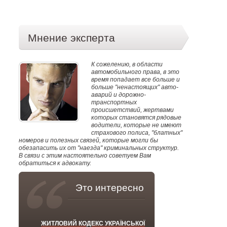
Мнение эксперта
К сожелению, в области
автомобильного права, в это
время попадает все больше и
больше "ненастоящих" авто-
аварий и дорожно-
транспортных
происшетствий, жертвами
которых становятся рядовые
водители, которые не имеют
страхового полиса, "блатных"
номеров и полезных связей, которые могли бы
обезапасить их от "наезда" криминальных структур.
В связи с этим настоятельно советуем Вам
обратиться к адвокату.
Это интересно
ЖИТЛОВИЙ КОДЕКС УКРАЇНСЬКОЇ