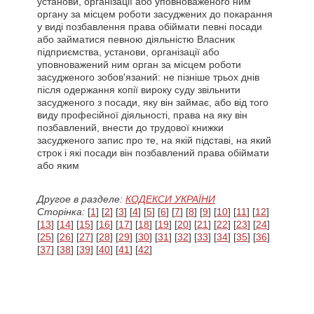
установи, організації або уповноваженого ним
органу за місцем роботи засуджених до покарання
у виді позбавлення права обіймати певні посади
або займатися певною діяльністю Власник
підприємства, установи, організації або
уповноважений ним орган за місцем роботи
засудженого зобов'язаний: не пізніше трьох днів
після одержання копії вироку суду звільнити
засудженого з посади, яку він займає, або від того
виду професійної діяльності, права на яку він
позбавлений, внести до трудової книжки
засудженого запис про те, на якій підставі, на який
строк і які посади він позбавлений права обіймати
або яким
Другое в разделе:
КОДЕКСИ УКРАЇНИ
Сторінка:
[
1
] [
2
] [
3
] [
4
] [
5
] [
6
] [
7
] [
8
] [
9
] [
10
] [
11
] [
12
]
[
13
] [
14
] [
15
] [
16
] [
17
] [
18
] [
19
] [
20
] [
21
] [
22
] [
23
] [
24
]
[
25
] [
26
] [
27
] [
28
] [
29
] [
30
] [
31
] [
32
] [
33
] [
34
] [
35
] [
36
]
[
37
] [
38
] [
39
] [
40
] [
41
] [
42
]