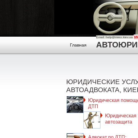
Email: help@mreo.kiev.ua
АВТОЮРИСТ
Главная
ЮРИДИЧЕСКИЕ УСЛ
АВТОАДВОКАТА, КИЕ
Юридическая помощь
ДТП
Юридическая
автозащита
Адвокат по ДТП: