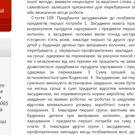
іншої вигоди; вживати нецензурні та жаргонні слова, 
самовільно залишати призначені для перебування із
ой
або визначене місце роботи.
Стаття
108. Придбання засудженими до позбавленн
предметів першої потреби 1. Засуджені мають пра
розрахунком продукти харчування і предмети першої
колоніях, а засуджені чоловіки віком понад шістде
п'ятдесят п'ять років, інваліди першої та другої груп
дітей у будинках дитини при виправних колоніях, непо
перебувають у лікувально-профілактичних закладах 
на гроші, одержані за переказами, за рахунок пенсій 
які з незалежних від них причин не працюють чи зав
дозволяється придбавати продукти харчування і пре
одержані за переказами. 3. Сума грошей, щ
встановлюється цим Кодексом. 4. Засудженим, які пе
сумлінно виконують встановлені завдання, може бут
го
на місяць гроші в сумі тридцяти відсотків мінімал
ие
засудженим, які перевиконують норми виробітку або
н
завдання на важких роботах чи роботах із шкідливи
,065
відсотків мінімального розміру заробітної плати 
а
покарання. 5. Інвалідам першої групи, вагітним жі
будинках дитини при виправних колоніях, дозв
харчування і предмети першої потреби на суму мі
сии
плати. 6. Інвалідам другої групи і засудженим, 
профілактичних закладах місць позбавлення волі, д