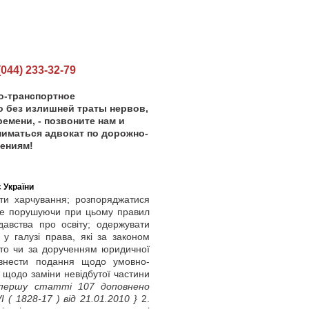
44) 233-32-79
но-транспортное
 без излишней траты нервов,
емени, - позвоните нам и
иматься адвокат по дорожно-
ениям!
 України
ти харчування; розпоряджатися
 не порушуючи при цьому правил
давства про освіту; одержувати
 у галузі права, які за законом
то чи за дорученням юридичної
 внести подання щодо умовно-
 щодо заміни невідбутої частини
першу статті 107 доповнено
VI
( 1828-17 )
від 21.01.2010 }
2.