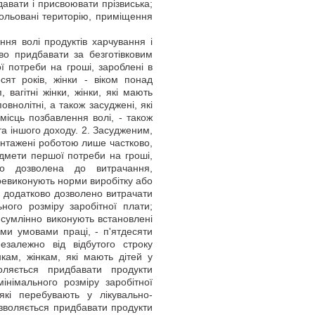
давати і присвоювати прізвиська;
ольовані територію, приміщення
я волі продуктів харчування і
во придбавати за безготівковим
 потреби на гроші, зароблені в
сят років, жінки - віком понад
, вагітні жінки, жінки, які мають
внолітні, а також засуджені, які
місць позбавлення волі, - також
та іншого доходу. 2. Засудженим,
антажені роботою лише частково,
дмети першої потреби на гроші,
о дозволена до витрачання,
ревиконують норми виробітку або
и додатково дозволено витрачати
ьного розміру заробітної плати;
 сумлінно виконують встановлені
ми умовами праці, - п'ятдесяти
незалежно від відбутого строку
нкам, жінкам, які мають дітей у
оляється придбавати продукти
німального розміру заробітної
які перебувають у лікувально-
озволяється придбавати продукти