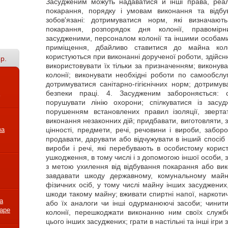
Засудженим можуть надаватися й інші права, реал
покарання, порядку і умовам виконання та відбу
зобов'язані: дотримуватися норм, які визначают
покарання, розпорядок дня колонії, правомір
засудженими, персоналом колонії та іншими особами;
приміщення, дбайливо ставитися до майна коло
користуються при виконанні дорученої роботи, здійсн
р.
використовувати їх тільки за призначенням; виконува
колонії; виконувати необхідні роботи по самообслу
дотримуватися санітарно-гігієнічних норм; дотриму
безпеки праці. 4. Засудженим забороняється: 
порушувати лінію охорони; спілкуватися із зас
порушенням встановлених правил ізоляції, зверт
виконання незаконних дій; придбавати, виготовляти, з
за
цінності, предмети, речі, речовини і вироби, заборо
продавати, дарувати або відчужувати в інший спосіб 
вироби і речі, які перебувають в особистому користу
ушкодження, в тому числі і з допомогою іншої особи,
з метою ухилення від відбування покарання або вик
завдавати шкоду державному, комунальному май
фізичних осіб, у тому числі майну інших засуджених
шкоди такому майну; вживати спиртні напої, наркотич
а
або їх аналоги чи інші одурманюючі засоби; чинит
варе
колонії, перешкоджати виконанню ним своїх службо
цього інших засуджених; грати в настільні та інші ігри