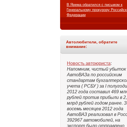
В.Ярема обратился с письмом к
Генеральному прокурору Российск
Федерации
Автолюбители, обратите
внимание:
Новость автоюриста
:
Напомним, чистый убыток
АвтоВАЗа по российским
стандартам бухгалтерско
учета ( РСБУ ) за I полугод
2012 года составил 469 мл
рублей против прибыли в 2
млрд рублей годом ранее. З
восемь месяцев 2012 года
АвтоВАЗ реализовал в Рос
392967 автомобилей, на
экспорт было отправлено