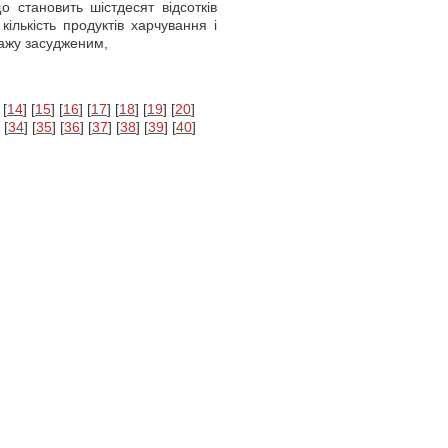
 становить шістдесят відсотків
кількість продуктів харчування і
ажу засудженим,
 [
14
] [
15
] [
16
] [
17
] [
18
] [
19
] [
20
]
 [
34
] [
35
] [
36
] [
37
] [
38
] [
39
] [
40
]