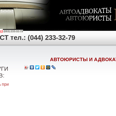
(063) 233-32-79
 тел.: (044) 233-32-79
АВТОЮРИСТЫ И АДВОКА
УГИ
В:
 при