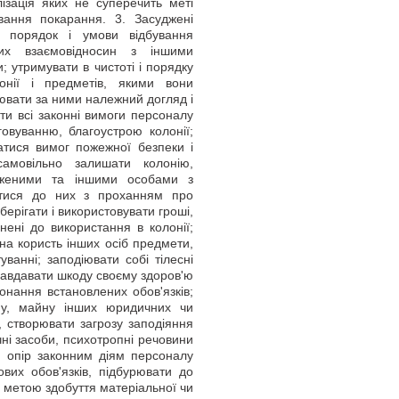
ізація яких не суперечить меті
вання покарання. 3. Засуджені
ь порядок і умови відбування
них взаємовідносин з іншими
 утримувати в чистоті і порядку
нії і предметів, якими вони
ювати за ними належний догляд і
ти всі законні вимоги персоналу
говуванню, благоустрою колонії;
ватися вимог пожежної безпеки і
самовільно залишати колонію,
удженими та іншими особами з
атися до них з проханням про
берігати і використовувати гроші,
нені до використання в колонії;
на користь інших осіб предмети,
ванні; заподіювати собі тілесні
 завдавати шкоду своєму здоров'ю
онання встановлених обов'язків;
ну, майну інших юридичних чи
, створювати загрозу заподіяння
ні засоби, психотропні речовини
и опір законним діям персоналу
вих обов'язків, підбурювати до
 з метою здобуття матеріальної чи