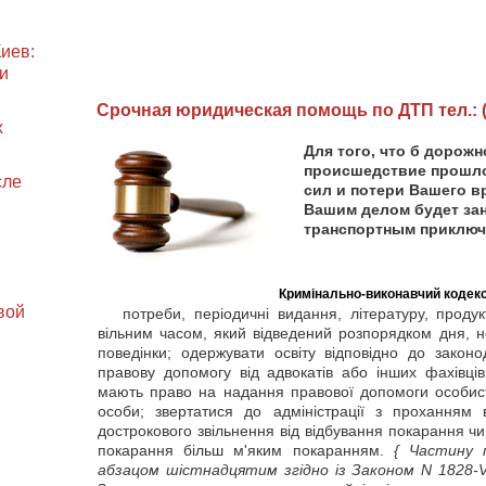
иев:
и
Cрочная юридическая помощь по ДТП тел.: (0
х
Для того, что б дорож
происшедствие прошло
сле
сил и потери Вашего вр
Вашим делом будет зан
транспортным приключ
Кримінально-виконавчий кодекс
вой
потреби, періодичні видання, літературу, продук
вільним часом, який відведений розпорядком дня,
поведінки; одержувати освіту відповідно до законо
правову допомогу від адвокатів або інших фахівців
мають право на надання правової допомоги особис
особи; звертатися до адміністрації з проханням
дострокового звільнення від відбування покарання чи
покарання більш м'яким покаранням.
{ Частину 
абзацом шістнадцятим згідно із Законом N 1828-