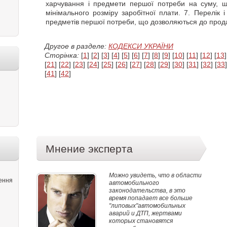
харчування і предмети першої потреби на суму, що
мінімального розміру заробітної плати. 7. Перелік і 
предметів першої потреби, що дозволяються до прод
Другое в разделе:
КОДЕКСИ УКРАЇНИ
Сторінка:
[
1
] [
2
] [
3
] [
4
] [
5
] [
6
] [
7
] [
8
] [
9
] [
10
] [
11
] [
12
] [
13
]
[
21
] [
22
] [
23
] [
24
] [
25
] [
26
] [
27
] [
28
] [
29
] [
30
] [
31
] [
32
] [
33
]
[
41
] [
42
]
Мнение эксперта
Можно увидеть, что в области
ення
автомобильного
законодательства, в это
время попадает все больше
"липовых"автомобильных
аварий и ДТП, жертвами
которых становятся