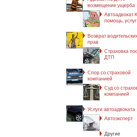
возмещение ущерба
Автоадвокат К
помощь, услуг
Возврат водительски
прав
Страховка по
ДТП
Спор со страховой
компанией
Суд со страхо
компанией
Услуги автоадвоката
Автоэксперт
Другие