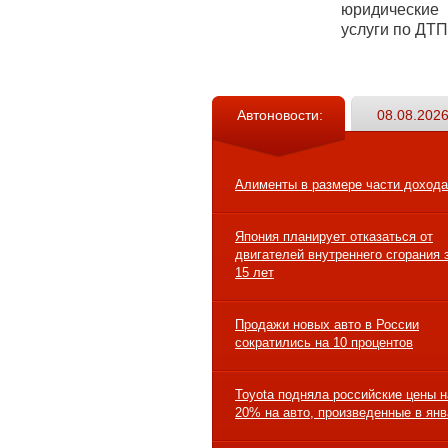
юридические
услуги по ДТП
Автоновости:
08.08.2026
Алименты в размере части дохода
Япония планирует отказаться от
двигателей внутреннего сгорания 
15 лет
Продажи новых авто в России
сократились на 10 процентов
Toyota подняла российские цены н
20% на авто, произведенные в ян