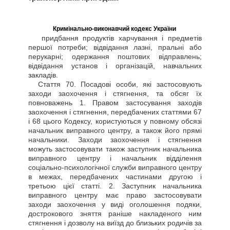
Кримінально-виконавчий кодекс України
придбання продуктів харчування і предметів
першої потреби; відвідання лазні, пральні або
перукарні; одержання поштових відправлень;
відвідання установ і організацій, навчальних
закладів.
Стаття
70. Посадові особи, які застосовують
заходи заохочення і стягнення, та обсяг їх
повноважень 1. Правом застосування заходів
заохочення і стягнення, передбачених статтями 67
і 68 цього Кодексу, користуються у повному обсязі
начальник виправного центру, а також його прямі
начальники. Заходи заохочення і стягнення
можуть застосовувати також заступник начальника
виправного центру і начальник відділення
соціально-психологічної служби виправного центру
в межах, передбачених частинами другою і
третьою цієї статті. 2. Заступник начальника
виправного центру має право застосовувати
заходи заохочення у виді оголошення подяки,
дострокового зняття раніше накладеного ним
стягнення і дозволу на виїзд до близьких родичів за