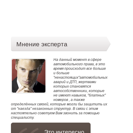
Мнение эксперта
На данный момент в сфере
автомобильного права, в это
время происходит все больше
и больше
"ненастоящих"автомобильных
аварий и ДТП, жертвами
которых становятся
автособственники, которые
не имеют навыков, "блатных"
номеров , а также
определённых связей, которые могли бы защитить их
от "наезда" незаконных структур. В связи с этим
настоятельно советуем Вам звонить за помощью
специалисту.
Это интересно