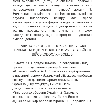
межі виправного центру на святкові, неробочі і
вихідні дні, а також заходи стягнення у виді
попередження, догани і суворої догани. 3.
Начальник відділення соціально-психологічної
служби виправного центру має право
застосовувати в усній формі заходи заохочення у
виді оголошення подяки і дострокового зняття
раніше накладеного ним стягнення, а також
заходи стягнення у виді попередження, догани і
суворої догани.
Глава 14 ВИКОНАННЯ ПОКАРАННЯ У ВИДІ
ТРИМАННЯ В ДИСЦИПЛІНАРНОМУ БАТАЛЬЙОНІ
ВІЙСЬКОВОСЛУЖБОВЦІВ
Стаття
71. Порядок виконання покарання у виді
тримання в дисциплінарному батальйоні
військовослужбовців 1. Покарання у виді тримання
в дисциплінарному батальйоні військовослужбовців
виконується дисциплінарним батальйоном.
Організаційну структуру і чисельність
дисциплінарного батальйону визначає
Міністерство оборони України. 2. Загальне
керівництво дисциплінарним батальйоном
здійснює Міністр оборони України. 3. Направлення