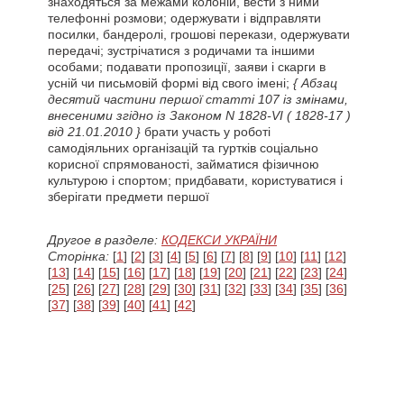
знаходяться за межами колоній, вести з ними
телефонні розмови; одержувати і відправляти
посилки, бандеролі, грошові перекази, одержувати
передачі; зустрічатися з родичами та іншими
особами; подавати пропозиції, заяви і скарги в
усній чи письмовій формі від свого імені;
{ Абзац
десятий частини першої статті 107 із змінами,
внесеними згідно із Законом N 1828-VI
( 1828-17 )
від 21.01.2010 }
брати участь у роботі
самодіяльних організацій та гуртків соціально
корисної спрямованості, займатися фізичною
культурою і спортом; придбавати, користуватися і
зберігати предмети першої
Другое в разделе:
КОДЕКСИ УКРАЇНИ
Сторінка:
[
1
] [
2
] [
3
] [
4
] [
5
] [
6
] [
7
] [
8
] [
9
] [
10
] [
11
] [
12
]
[
13
] [
14
] [
15
] [
16
] [
17
] [
18
] [
19
] [
20
] [
21
] [
22
] [
23
] [
24
]
[
25
] [
26
] [
27
] [
28
] [
29
] [
30
] [
31
] [
32
] [
33
] [
34
] [
35
] [
36
]
[
37
] [
38
] [
39
] [
40
] [
41
] [
42
]