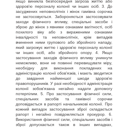
якщо виникла безпосередня загроза життю або
здоров'ю персоналу колонії чи інших осіб. 3. До
засуджених неповнолітніх і жінок гамівна сорочка
не застосовується. Забороняється застосовувати
заходи фізичного впливу, спеціальні засоби і
зброю до жінок з явними ознаками вагітності, осіб
похилого віку або з вираженими ознаками
інвалідності та неповнолітніх, крім випадків
вчинення ними групового або збройного нападу,
який загрожує життю і здоров'ю персоналу колонії
чи інших осіб, або збройного опору. 4. Якщо
застосування заходів фізичного впливу уникнути
неможливо, вони не повинні перевищувати міру,
необхідну для виконання покладених на
адміністрацію колонії обов'язків, і мають зводитися
до завдання найменшої шкоди здоров'ю
правопорушників. У разі необхідності адміністрація
колонії зобов'язана негайно надати допомогу
потерпілим. 5. Про застосування фізичної сили,
спеціальних засобів та гамівної сорочки
доповідається в рапорті начальникові колонії. Про
кожний випадок застосування зброї складається
рапорт і негайно повідомляється прокурор. 6.
Використання фізичної сили, спеціальних засобів і
зброї допускається також в інших випадках,