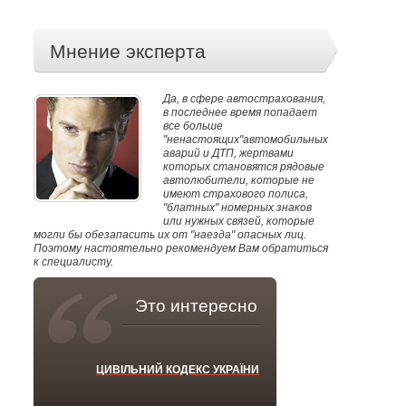
Мнение эксперта
Да, в сфере автострахования,
в последнее время попадает
все больше
"ненастоящих"автомобильных
аварий и ДТП, жертвами
которых становятся рядовые
автолюбители, которые не
имеют страхового полиса,
"блатных" номерных знаков
или нужных связей, которые
могли бы обезапасить их от "наезда" опасных лиц.
Поэтому настоятельно рекомендуем Вам обратиться
к специалисту.
Это интересно
ЦИВІЛЬНИЙ КОДЕКС УКРАЇНИ