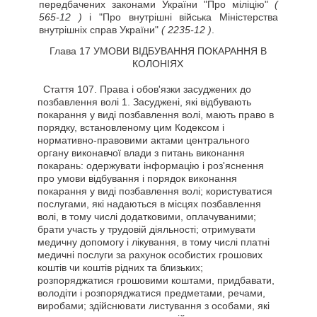
передбачених законами України "Про міліцію"
(
565-12 )
і "Про внутрішні війська Міністерства
внутрішніх справ України"
( 2235-12 )
.
Глава 17 УМОВИ ВІДБУВАННЯ ПОКАРАННЯ В
КОЛОНІЯХ
Стаття
107. Права і обов'язки засуджених до
позбавлення волі 1. Засуджені, які відбувають
покарання у виді позбавлення волі, мають право в
порядку, встановленому цим Кодексом і
нормативно-правовими актами центрального
органу виконавчої влади з питань виконання
покарань: одержувати інформацію і роз'яснення
про умови відбування і порядок виконання
покарання у виді позбавлення волі; користуватися
послугами, які надаються в місцях позбавлення
волі, в тому числі додатковими, оплачуваними;
брати участь у трудовій діяльності; отримувати
медичну допомогу і лікування, в тому числі платні
медичні послуги за рахунок особистих грошових
коштів чи коштів рідних та близьких;
розпоряджатися грошовими коштами, придбавати,
володіти і розпоряджатися предметами, речами,
виробами; здійснювати листування з особами, які