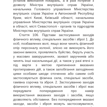
установ виконання покарань, а в разі потреби з
дозволу Міністра внутрішніх справ України,
начальника Головного управління Міністерства
внутрішніх справ України в Автономній Республіці
Крим, місті Києві, Київській області, начальника
управління Міністерства внутрішніх справ України
в області, місті Севастополі - органів та підрозділів
Міністерства внутрішніх справ України.
Стаття
106. Підстави застосування заходів
фізичного впливу, спеціальних засобів і зброї 1. До
осіб, позбавлених волі, якщо вони чинять фізичний
опір персоналу колонії, злісно не виконують його
законні вимоги, проявляють буйство, беруть участь
у масових заворушеннях, захваті заручників або
чинять інші насильницькі дії, а також у разі втечі з-
під варти з метою припинення вказаних
протиправних дій, а також запобігання заподіянню
цими особами шкоди оточенню або самим собі
застосовуються фізична сила, спеціальні засоби,
гамівна сорочка та зброя. 2. Застосуванню заходів
фізичного впливу, спеціальних засобів і зброї має
передувати попередження про намір
використання вказаних заходів і засобів, якщо
дозволяють обставини. Без попередження вказані
заходи, засоби і зброя можуть застосовуватися,