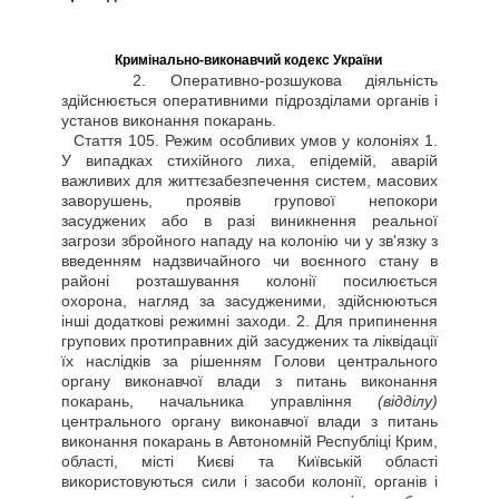
Кримінально-виконавчий кодекс України
2. Оперативно-розшукова діяльність
здійснюється оперативними підрозділами органів і
установ виконання покарань.
Стаття
105. Режим особливих умов у колоніях 1.
У випадках стихійного лиха, епідемій, аварій
важливих для життєзабезпечення систем, масових
заворушень, проявів групової непокори
засуджених або в разі виникнення реальної
загрози збройного нападу на колонію чи у зв'язку з
введенням надзвичайного чи воєнного стану в
районі розташування колонії посилюється
охорона, нагляд за засудженими, здійснюються
інші додаткові режимні заходи. 2. Для припинення
групових протиправних дій засуджених та ліквідації
їх наслідків за рішенням Голови центрального
органу виконавчої влади з питань виконання
покарань, начальника управління
(відділу)
центрального органу виконавчої влади з питань
виконання покарань в Автономній Республіці Крим,
області, місті Києві та Київській області
використовуються сили і засоби колонії, органів і