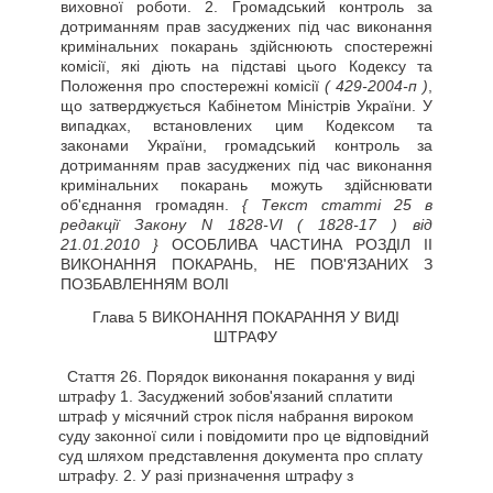
виховної роботи. 2. Громадський контроль за
дотриманням прав засуджених під час виконання
кримінальних покарань здійснюють спостережні
комісії, які діють на підставі цього Кодексу та
Положення про спостережні комісії
( 429-2004-п )
,
що затверджується Кабінетом Міністрів України. У
випадках, встановлених цим Кодексом та
законами України, громадський контроль за
дотриманням прав засуджених під час виконання
кримінальних покарань можуть здійснювати
об'єднання громадян.
{ Текст статті 25 в
редакції Закону N 1828-VI
( 1828-17 )
від
21.01.2010 }
ОСОБЛИВА ЧАСТИНА РОЗДІЛ II
ВИКОНАННЯ ПОКАРАНЬ, НЕ ПОВ'ЯЗАНИХ З
ПОЗБАВЛЕННЯМ ВОЛІ
Глава 5 ВИКОНАННЯ ПОКАРАННЯ У ВИДІ
ШТРАФУ
Стаття
26. Порядок виконання покарання у виді
штрафу 1. Засуджений зобов'язаний сплатити
штраф у місячний строк після набрання вироком
суду законної сили і повідомити про це відповідний
суд шляхом представлення документа про сплату
штрафу. 2. У разі призначення штрафу з