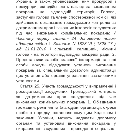
України, а також уповноважені ним прокурори і
прокурори, які здійснюють нагляд за виконанням
покарань на відповідній території; Голова,
заступник голови та члени спостережної комісії, які
здійснюють організацію громадського контролю за
дотриманням прав і законних інтересів засуджених
під час виконання кримінальних покарань;
{
Частину першу статті 24 доповнено новим
абзацом згідно із Законом N 1828-VI
( 1828-17 )
від 21.01.2010 }
сільський, селищний, міський
голова - на території відповідної місцевої ради. 2.
Представники засобів масової інформації та інші
особи можуть відвідувати установи виконання
покарань за спеціальним дозволом адміністрації
цих установ або органів управління зазначеними
установами.
Стаття
25. Участь громадськості у виправленні і
ресоціалізації засуджених. Громадський контроль
за дотриманням прав засуджених під час
виконання кримінальних покарань 1. Об'єднання
громадян, релігійні та благодійні організації, окремі
особи в порядку, встановленому цим Кодексом і
законами України, можуть надавати допомогу
органам та установам виконання покарань у
виправленні засуджених і проведенні соціально-