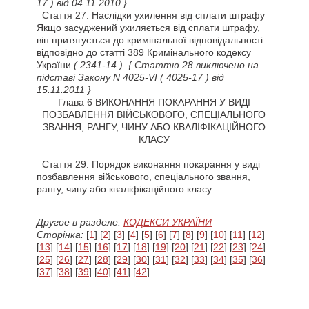
17 )
від 04.11.2010 }
Стаття
27. Наслідки ухилення від сплати штрафу
Якщо засуджений ухиляється від сплати штрафу,
він притягується до кримінальної відповідальності
відповідно до статті 389 Кримінального кодексу
України
( 2341-14 )
.
{ Статтю 28 виключено на
підставі Закону N 4025-VI
( 4025-17 )
від
15.11.2011 }
Глава 6 ВИКОНАННЯ ПОКАРАННЯ У ВИДІ
ПОЗБАВЛЕННЯ ВІЙСЬКОВОГО, СПЕЦІАЛЬНОГО
ЗВАННЯ, РАНГУ, ЧИНУ АБО КВАЛІФІКАЦІЙНОГО
КЛАСУ
Стаття
29. Порядок виконання покарання у виді
позбавлення військового, спеціального звання,
рангу, чину або кваліфікаційного класу
Другое в разделе:
КОДЕКСИ УКРАЇНИ
Сторінка:
[
1
] [
2
] [
3
] [
4
] [
5
] [
6
] [
7
] [
8
] [
9
] [
10
] [
11
] [
12
]
[
13
] [
14
] [
15
] [
16
] [
17
] [
18
] [
19
] [
20
] [
21
] [
22
] [
23
] [
24
]
[
25
] [
26
] [
27
] [
28
] [
29
] [
30
] [
31
] [
32
] [
33
] [
34
] [
35
] [
36
]
[
37
] [
38
] [
39
] [
40
] [
41
] [
42
]