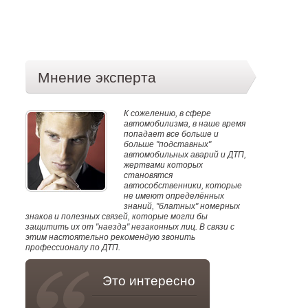
Мнение эксперта
К сожелению, в сфере
автомобилизма, в наше время
попадает все больше и
больше "подставных"
автомобильных аварий и ДТП,
жертвами которых
становятся
автособственники, которые
не имеют определённых
знаний, "блатных" номерных
знаков и полезных связей, которые могли бы
защитить их от "наезда" незаконных лиц. В связи с
этим настоятельно рекомендую звонить
профессионалу по ДТП.
Это интересно