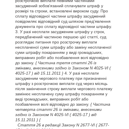
розстрочкою виплати певними частинами
засуджений зобов'язаний сплачувати штраф у
розмірі та строки, встановлені вироком суду. Про
сплату відповідної частини штрафу засуджений
повідомляє відповідний суд шляхом пред'явлення
документа про сплату відповідної частини штрафу.
3. У разі несплати засудженим штрафу у строк,
передбачений частиною першою цієї статті, суд
розглядає питання про розстрочку виплати
несплаченої суми штрафу або заміну несплаченої
суми штрафу покаранням у виді громадських,
виправних робіт або позбавлення волі відповідно
до закону.
{ Частина третя статті 26 із
змінами, внесеними згідно із Законом N 4025-VI
(
4025-17 )
від 15.11.2011 }
4. У разі несплати
засудженим чергового платежу при призначенні
штрафу з розстрочкою виплати суд через місяць
після закінчення строку виплати чергового платежу
замінює несплачену суму штрафу покаранням у
виді громадських, виправних робіт або
позбавлення волі відповідно до закону.
{ Частина
четверта статті 26 із змінами, внесеними
згідно із Законом N 4025-VI
( 4025-17 )
від
15.11.2011 }
{
Стаття
26 в редакції Закону N 2677-VI
( 2677-