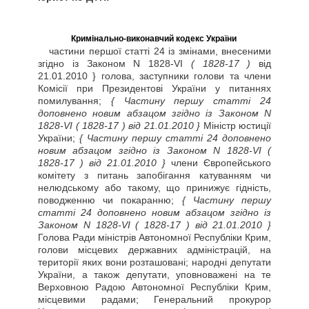
Кримінально-виконавчий кодекс України
частини першої статті 24 із змінами, внесеними
згідно із Законом N 1828-VI
( 1828-17 )
від
21.01.2010 } голова, заступники голови та члени
Комісії при Президентові України у питаннях
помилування;
{ Частину першу статті 24
доповнено новим абзацом згідно із Законом N
1828-VI
( 1828-17 )
від 21.01.2010 }
Міністр юстиції
України;
{ Частину першу статті 24 доповнено
новим абзацом згідно із Законом N 1828-VI
(
1828-17 )
від 21.01.2010 }
члени Європейського
комітету з питань запобігання катуванням чи
нелюдському або такому, що принижує гідність,
поводженню чи покаранню;
{ Частину першу
статті 24 доповнено новим абзацом згідно із
Законом N 1828-VI
( 1828-17 )
від 21.01.2010 }
Голова Ради міністрів Автономної Республіки Крим,
голови місцевих державних адміністрацій, на
території яких вони розташовані; народні депутати
України, а також депутати, уповноважені на те
Верховною Радою Автономної Республіки Крим,
місцевими радами; Генеральний прокурор