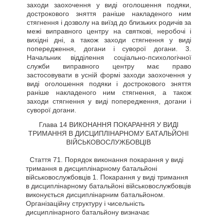
заходи заохочення у виді оголошення подяки,
дострокового зняття раніше накладеного ним
стягнення і дозволу на виїзд до близьких родичів за
межі виправного центру на святкові, неробочі і
вихідні дні, а також заходи стягнення у виді
попередження, догани і суворої догани. 3.
Начальник відділення соціально-психологічної
служби виправного центру має право
застосовувати в усній формі заходи заохочення у
виді оголошення подяки і дострокового зняття
раніше накладеного ним стягнення, а також
заходи стягнення у виді попередження, догани і
суворої догани.
Глава 14 ВИКОНАННЯ ПОКАРАННЯ У ВИДІ
ТРИМАННЯ В ДИСЦИПЛІНАРНОМУ БАТАЛЬЙОНІ
ВІЙСЬКОВОСЛУЖБОВЦІВ
Стаття
71. Порядок виконання покарання у виді
тримання в дисциплінарному батальйоні
військовослужбовців 1. Покарання у виді тримання
в дисциплінарному батальйоні військовослужбовців
виконується дисциплінарним батальйоном.
Організаційну структуру і чисельність
дисциплінарного батальйону визначає