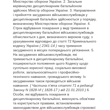
Міністерство оборони України. 2. Загальне
керівництво дисциплінарним батальйоном
здійснює Міністр оборони України. 3. Направлення
і прийняття засуджених військовослужбовців у
дисциплінарний батальйон здійснюється у порядку,
визначеному Міністерством оборони України. 4.
Строк відбування покарання у виді тримання в
дисциплінарному батальйоні військовослужбовців
обчислюється з дня, визначеного вироком суду, з
урахуванням відповідно до статті 72 Кримінального
кодексу України
( 2341-14 )
часу тримання
засудженого в місцях попереднього ув'язнення. 5.
На засуджених військовослужбовців, які
тримаються в дисциплінарному батальйоні,
поширюються положення цього Кодексу щодо
суспільно корисної праці, соціально-виховної
роботи, загальноосвітнього і професійно-
технічного навчання, громадського впливу. Із
засудженими також проводяться військові
навчання.
{ Частина п'ята статті 71 в редакції
Закону N 1828-VI
( 1828-17 )
від 21.01.2010 }
6.
Особи, які відбувають покарання в
дисциплінарному батальйоні, виконують обов'язки
та користуються правами, встановленими
законодавством для військовослужбовців строкової