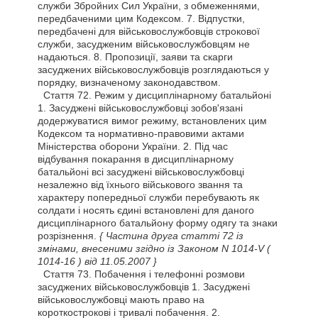
служби Збройних Сил України, з обмеженнями,
передбаченими цим Кодексом. 7. Відпустки,
передбачені для військовослужбовців строкової
служби, засудженим військовослужбовцям не
надаються. 8. Пропозиції, заяви та скарги
засуджених військовослужбовців розглядаються у
порядку, визначеному законодавством.
Стаття
72. Режим у дисциплінарному батальйоні
1. Засуджені військовослужбовці зобов'язані
додержуватися вимог режиму, встановлених цим
Кодексом та нормативно-правовими актами
Міністерства оборони України. 2. Під час
відбування покарання в дисциплінарному
батальйоні всі засуджені військовослужбовці
незалежно від їхнього військового звання та
характеру попередньої служби перебувають як
солдати і носять єдині встановлені для даного
дисциплінарного батальйону форму одягу та знаки
розрізнення.
{ Частина друга статті 72 із
змінами, внесеними згідно із Законом N 1014-V
(
1014-16 )
від 11.05.2007 }
Стаття
73. Побачення і телефонні розмови
засуджених військовослужбовців 1. Засуджені
військовослужбовці мають право на
короткострокові і тривалі побачення. 2.