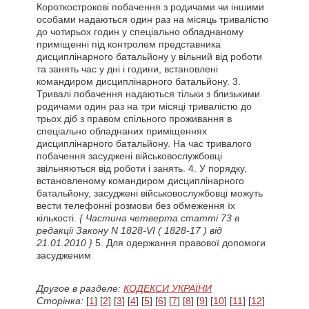
Короткострокові побачення з родичами чи іншими
особами надаються один раз на місяць тривалістю
до чотирьох годин у спеціально обладнаному
приміщенні під контролем представника
дисциплінарного батальйону у вільний від роботи
та занять час у дні і години, встановлені
командиром дисциплінарного батальйону. 3.
Тривалі побачення надаються тільки з близькими
родичами один раз на три місяці тривалістю до
трьох діб з правом спільного проживання в
спеціально обладнаних приміщеннях
дисциплінарного батальйону. На час тривалого
побачення засуджені військовослужбовці
звільняються від роботи і занять. 4. У порядку,
встановленому командиром дисциплінарного
батальйону, засуджені військовослужбовці можуть
вести телефонні розмови без обмеження їх
кількості.
{ Частина четверта статті 73 в
редакції Закону N 1828-VI
( 1828-17 )
від
21.01.2010 }
5. Для одержання правової допомоги
засудженим
Другое в разделе:
КОДЕКСИ УКРАЇНИ
Сторінка:
[
1
] [
2
] [
3
] [
4
] [
5
] [
6
] [
7
] [
8
] [
9
] [
10
] [
11
] [
12
]