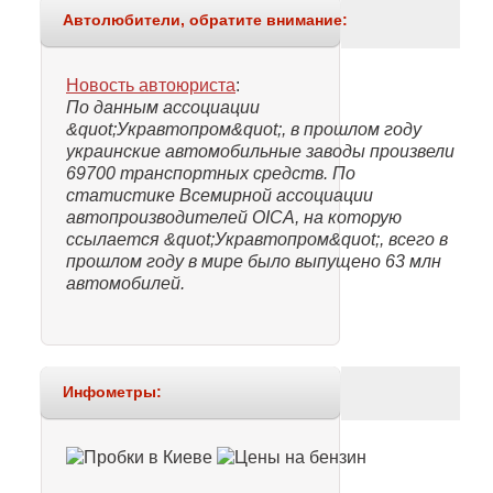
Автолюбители, обратите внимание:
Новость автоюриста
:
По данным ассоциации
&quot;Укравтопром&quot;, в прошлом году
украинские автомобильные заводы произвели
69700 транспортных средств. По
статистике Всемирной ассоциации
автопроизводителей OICA, на которую
ссылается &quot;Укравтопром&quot;, всего в
прошлом году в мире было выпущено 63 млн
автомобилей.
Инфометры: