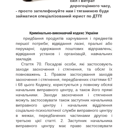
сил і витрат
дорогоцінного часу,
- просто зателефонуйте нам і тяганиною буде
займатися спеціалізований юрист по ДТП!
Кримінально-виконавчий кодекс України
придбання продуктів харчування і предметів
першої потреби; відвідання лазні, пральні або
перукарні; одержання поштових відправлень;
відвідання установ і організацій, навчальних
закладів.
Стаття
70. Посадові особи, які застосовують
заходи заохочення і стягнення, та обсяг їх
повноважень 1. Правом застосування заходів
заохочення і стягнення, передбачених статтями 67
і 68 цього Кодексу, користуються у повному обсязі
начальник виправного центру, а також його прямі
начальники. Заходи заохочення і стягнення
можуть застосовувати також заступник начальника
виправного центру і начальник відділення
соціально-психологічної служби виправного центру
в межах, передбачених частинами другою і
третьою цієї статті. 2. Заступник начальника
виправного центру має право застосовувати