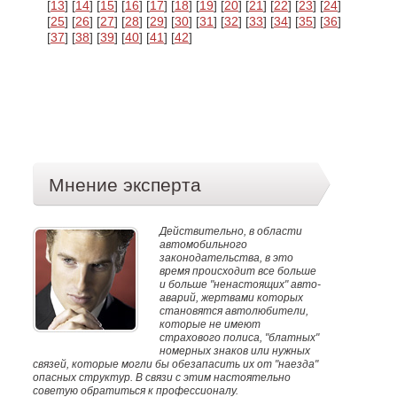
[
13
] [
14
] [
15
] [
16
] [
17
] [
18
] [
19
] [
20
] [
21
] [
22
] [
23
] [
24
]
[
25
] [
26
] [
27
] [
28
] [
29
] [
30
] [
31
] [
32
] [
33
] [
34
] [
35
] [
36
]
[
37
] [
38
] [
39
] [
40
] [
41
] [
42
]
Мнение эксперта
Действительно, в области
автомобильного
законодательства, в это
время происходит все больше
и больше "ненастоящих" авто-
аварий, жертвами которых
становятся автолюбители,
которые не имеют
страхового полиса, "блатных"
номерных знаков или нужных
связей, которые могли бы обезапасить их от "наезда"
опасных структур. В связи с этим настоятельно
советую обратиться к профессионалу.