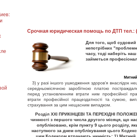
иев:
и
Cрочная юридическая помощь по ДТП тел.: (0
х
Для того, щоб судовий
непотрібних "проблемн
сле
часу, тоді наберіть на
займеться професіонал
Митний
3) у разі іншого ушкодження здоров’я внаслідок нещ
вой
середньомісячною заробітною платою постраждал
перед установленням втрати ним професійної прац
втрати професійної працездатності та сумою, ви
страхування за цим нещасним випадком.
Розділ ХХІ ПРИКІНЦЕВІ ТА ПЕРЕХІДНІ ПОЛОЖЕН
чинності з першого числа другого місяця, що нас
опубліковано, крім пункту 9 цього розділу, як
наступного за днем опублікування цього Кодексу
цим Кодексом втрачають чинність: 1) Митний