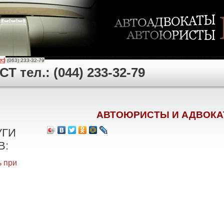
(063) 233-32-79
 тел.: (044) 233-32-79
АВТОЮРИСТЫ И АДВОКА
УГИ
В:
 при