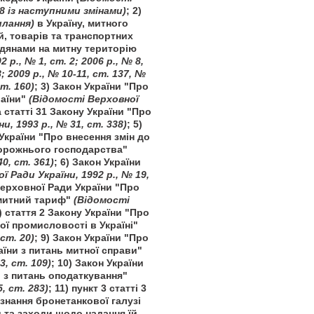
88 із наступними змінами)
; 2)
илання)
в Україну, митного
, товарів та транспортних
дянами на митну територію
р., № 1, ст. 2; 2006 р., № 8,
8; 2009 р., № 10-11, ст. 137, №
ст. 160)
; 3) Закон України "Про
раїни"
(Відомості Верховної
а статті 31 Закону України "Про
, 1993 р., № 31, ст. 338)
; 5)
 України "Про внесення змін до
дорожнього господарства"
0, ст. 361)
; 6) Закон України
ї Ради України, 1992 р., № 19,
Верховної Ради України "Про
 митний тариф"
(Відомості
8) стаття 2 Закону України "Про
ї промисловості в Україні"
ст. 20)
; 9) Закон України "Про
аїни з питань митної справи"
3, ст. 109)
; 10) Закон України
и з питань оподаткування"
, ст. 283)
; 11) пункт 3 статті 3
знання бронетанкової галузі
и та заходи щодо надання їй