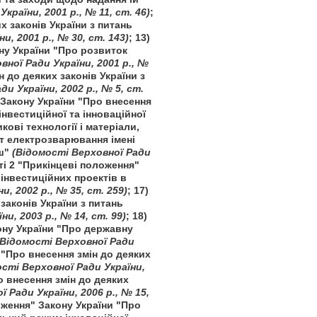
країни, 2001 р., № 11, ст. 46)
;
х законів України з питань
и, 2001 р., № 30, ст. 143)
; 13)
ону України "Про розвиток
вної Ради України, 2001 р., №
н до деяких законів України з
и України, 2002 р., № 5, ст.
" Закону України "Про внесення
нвестиційної та інноваційної
кові технології і матеріали,
ут електрозварювання імені
аш"
(Відомості Верховної Ради
тті 2 "Прикінцеві положення"
 інвестиційних проектів в
, 2002 р., № 35, ст. 259)
; 17)
законів України з питань
и, 2003 р., № 14, ст. 99)
; 18)
кону України "Про державну
(Відомості Верховної Ради
и "Про внесення змін до деяких
сті Верховної Ради України,
ро внесення змін до деяких
 Ради України, 2006 р., № 15,
ложення" Закону України "Про