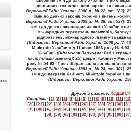
внесення змін до Закону України "Про спеці
діяльності технологічних парків" та інших за
Верховної Ради України, 2006 р., № 22, ст. 182)
; 2
змін до деяких законів України з питань космі
Верховної Ради України, 2009 р., № 38, ст. 537)
; 2
змін до деяких законодавчих актів України з пи
міжнародних перевезень пасажирів, багажу 
відправлень, міжнародного лізингу та міжна
(Відомості Верховної Ради України, 2009 р., № 43,
Міністрів України від 11 січня 1993 року № 4-
України"
(Відомості Верховної Ради України, 
наступними змінами)
; 25) Декрет Кабінету Мініст
року № 54-93 "Про лібералізацію зовнішньоеконо
Верховної Ради України, 1993 р., № 28, ст. 301)
; 2
змін до декретів Кабінету Міністрів України з 
(Відомості Верховної Ради України, 1994
ення
Другое в разделе:
КОДЕКСИ 
Сторінка:
[
1
] [
2
] [
3
] [
4
] [
5
] [
6
] [
7
] [
8
] [
9
] [
10
] [
11
] [
12
[
20
] [
21
] [
22
] [
23
] [
24
] [
25
] [
26
] [
27
] [
28
] [
29
] [
30
] [
31
[
39
] [
40
] [
41
] [
42
] [
43
] [
44
] [
45
] [
46
] [
47
] [
48
] [
49
] [
50
[
58
] [
59
] [
60
] [
61
] [
62
] [
63
] [
64
] [
65
] [
66
] [
67