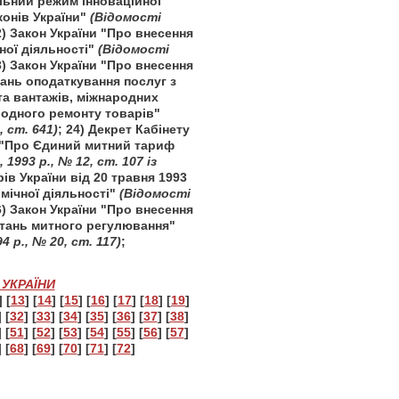
альний режим інноваційної
конів України"
(Відомості
2) Закон України "Про внесення
чної діяльності"
(Відомості
3) Закон України "Про внесення
тань оподаткування послуг з
та вантажів, міжнародних
родного ремонту товарів"
 ст. 641)
; 24) Декрет Кабінету
93 "Про Єдиний митний тариф
1993 р., № 12, ст. 107 із
рів України від 20 травня 1993
мічної діяльності"
(Відомості
6) Закон України "Про внесення
питань митного регулювання"
 р., № 20, ст. 117)
;
УКРАЇНИ
] [
13
] [
14
] [
15
] [
16
] [
17
] [
18
] [
19
]
] [
32
] [
33
] [
34
] [
35
] [
36
] [
37
] [
38
]
] [
51
] [
52
] [
53
] [
54
] [
55
] [
56
] [
57
]
] [
68
] [
69
] [
70
] [
71
] [
72
]