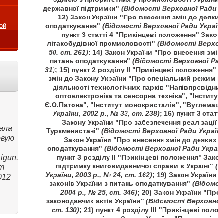
державної підтримки"
(Відомості Верховної Ради У
12) Закон України "Про внесення змін до деяки
ой
оподаткування"
(Відомості Верховної Ради Україн
пункт 3 статті 4 "Прикінцеві положення" Зак
літакобудівної промисловості"
(Відомості Верхо
50, ст. 261)
; 14) Закон України "Про внесення змі
питань оподаткування"
(Відомості Верховної Рад
31)
; 15) пункт 2 розділу ІІ "Прикінцеві положення
змін до Закону України "Про спеціальний режим і
діяльності технологічних парків "Напівпровідни
оптоелектроніка та сенсорна техніка", "Інстит
Є.О.Патона", "Інститут монокристалів", "Вуглем
України, 2002 р., № 33, ст. 238)
; 16) пункт 3 ста
Закону України "Про забезпечення реалізації
ала
Туркменистані"
(Відомості Верховної Ради України
овую
Закон України "Про внесення змін до деяких 
оподаткування"
(Відомості Верховної Ради Україн
igun.
пункт 3 розділу ІІ "Прикінцеві положення" За
підтримку книговидавничої справи в Україні"
пт
України, 2003 р., № 24, ст. 162)
; 19) Закон Україн
012
законів України з питань оподаткування"
(Відомо
2004 р., № 25, ст. 346)
; 20) Закон України "П
законодавчих актів України"
(Відомості Верховної
ст. 130)
; 21) пункт 4 розділу ІІІ "Прикінцеві по