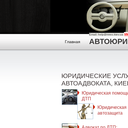
Email: help@mreo.kiev.ua
АВТОЮРИСТ
Главная
ЮРИДИЧЕСКИЕ УСЛ
АВТОАДВОКАТА, КИЕ
Юридическая помощь
ДТП
Юридическая
автозащита
Адвокат по ДТП: