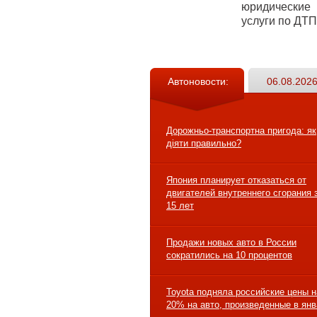
юридические
услуги по ДТП
Автоновости:
06.08.2026
Дорожньо-транспортна пригода: як
діяти правильно?
Япония планирует отказаться от
двигателей внутреннего сгорания 
15 лет
Продажи новых авто в России
сократились на 10 процентов
Toyota подняла российские цены н
20% на авто, произведенные в ян