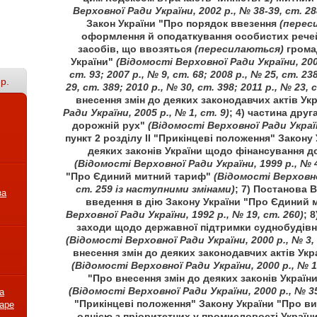
Верховної Ради України, 2002 р., № 38-39, ст. 2
Закон України "Про порядок ввезення
(перес
оформлення й оподаткування особистих речей
засобів, що ввозяться
(пересилаються)
грома
України"
(Відомості Верховної Ради України, 2002 
ст. 93; 2007 р., № 9, ст. 68; 2008 р., № 25, ст. 23
р.
29, ст. 389; 2010 р., № 30, ст. 398; 2011 р., № 23, 
внесення змін до деяких законодавчих актів Ук
Ради України, 2005 р., № 1, ст. 9)
; 4) частина друг
дорожній рух"
(Відомості Верховної Ради України
пункт 2 розділу ІІ "Прикінцеві положення" Закону
деяких законів України щодо фінансування 
(Відомості Верховної Ради України, 1999 р., № 4
"Про Єдиний митний тариф"
(Відомості Верховно
ст. 259 із наступними змінами)
; 7) Постанова 
за
введення в дію Закону України "Про Єдиний
Верховної Ради України, 1992 р., № 19, ст. 260)
; 
заходи щодо державної підтримки суднобудівно
(Відомості Верховної Ради України, 2000 р., № 3, 
внесення змін до деяких законодавчих актів Укр
(Відомості Верховної Ради України, 2000 р., № 1
"Про внесення змін до деяких законів Україн
(Відомості Верховної Ради України, 2000 р., № 35
а
"Прикінцеві положення" Закону України "Про ви
варе
однією з пріоритетних у промисловості Україн