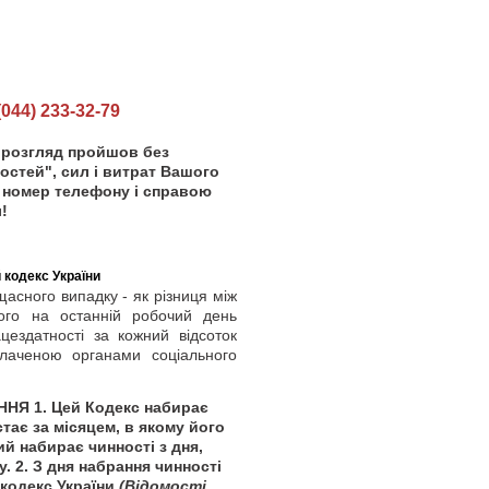
44) 233-32-79
 розгляд пройшов без
остей", сил і витрат Вашого
ш номер телефону і справою
!
 кодекс України
асного випадку - як різниця між
ого на останній робочий день
ездатності за кожний відсоток
плаченою органами соціального
НЯ 1. Цей Кодекс набирає
тає за місяцем, в якому його
ий набирає чинності з дня,
. 2. З дня набрання чинності
 кодекс України
(Відомості