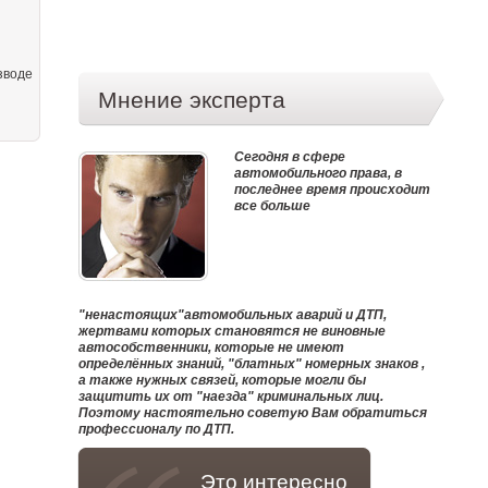
зводе
Мнение эксперта
Сегодня в сфере
автомобильного права, в
последнее время происходит
все больше
"ненастоящих"автомобильных аварий и ДТП,
жертвами которых становятся не виновные
автособственники, которые не имеют
определённых знаний, "блатных" номерных знаков ,
а также нужных связей, которые могли бы
защитить их от "наезда" криминальных лиц.
Поэтому настоятельно советую Вам обратиться
профессионалу по ДТП.
Это интересно