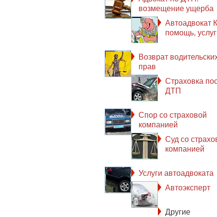
возмещение ущерба
Автоадвокат К
помощь, услуг
Возврат водительски
прав
Страховка по
ДТП
Спор со страховой
компанией
Суд со страхо
компанией
Услуги автоадвоката
Автоэксперт
Другие