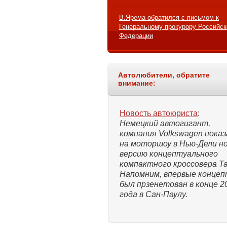
В.Ярема обратился с письмом к
Генеральному прокурору Российск
Федерации
Автолюбители, обратите
внимание:
Новость автоюриста
:
Немецкий автогигант,
компания Volkswagen показ
на моторшоу в Нью-Дели н
версию концептуального
компактного кроссовера Ta
Напомним, впервые конце
был прзенетован в конце 2
года в Сан-Паулу.