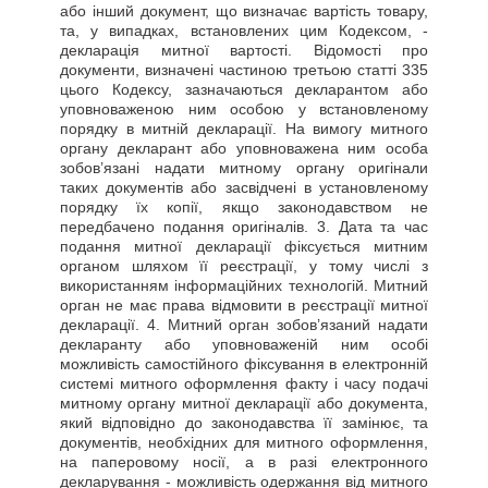
або інший документ, що визначає вартість товару,
та, у випадках, встановлених цим Кодексом, -
декларація митної вартості. Відомості про
документи, визначені частиною третьою статті 335
цього Кодексу, зазначаються декларантом або
уповноваженою ним особою у встановленому
порядку в митній декларації. На вимогу митного
органу декларант або уповноважена ним особа
зобов’язані надати митному органу оригінали
таких документів або засвідчені в установленому
порядку їх копії, якщо законодавством не
передбачено подання оригіналів. 3. Дата та час
подання митної декларації фіксується митним
органом шляхом її реєстрації, у тому числі з
використанням інформаційних технологій. Митний
орган не має права відмовити в реєстрації митної
декларації. 4. Митний орган зобов’язаний надати
декларанту або уповноваженій ним особі
можливість самостійного фіксування в електронній
системі митного оформлення факту і часу подачі
митному органу митної декларації або документа,
який відповідно до законодавства її замінює, та
документів, необхідних для митного оформлення,
на паперовому носії, а в разі електронного
декларування - можливість одержання від митного