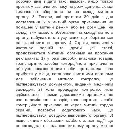
робочих днів з дати такої відмови, якщо товари
протягом зазначеного часу не розміщено на складі
тимчасового зберігання чи на складі митного
органу. 3. Товари, які протягом 30 днів з дня
доставлення їх у митний орган призначення не
поміщені у митний режим або не розміщені на
складі тимчасового зберігання чи складі митного
органу, набувають статусу таких, що зберігаються
на складі митного органу. 4. Строки, зазначені у
частинах першій та другій цієї статті,
продовжуються митними органами на прохання
декларанта: 1) у разі хвороби власника товарів,
транспортних засобів комерційного призначення
або уповноваженої ним особи, що настала після
прибуття у місця, встановлені митними органами
для здійснення митного контролю, що
підтверджується документом, виданим медичним
закладом; 2) коли процедура контролю, який
здійснюється іншими державними органами під
час переміщення товарів, транспортних засобів
комерційного призначення через митний кордон
України, потребує додаткового часу, що
підтверджується довідкою відповідного органу; 3)
якщо виникли обставини та/або сталися події, що
перешкоджають поданню митному органу митної