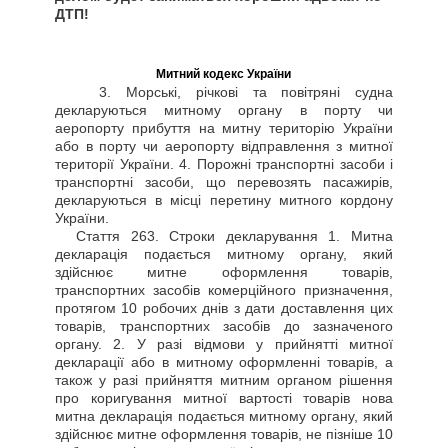
ДТП!
Митний кодекс України
3. Морські, річкові та повітряні судна
декларуються митному органу в порту чи
аеропорту прибуття на митну територію України
або в порту чи аеропорту відправлення з митної
території України. 4. Порожні транспортні засоби і
транспортні засоби, що перевозять пасажирів,
декларуються в місці перетину митного кордону
України.
Стаття
263. Строки декларування 1. Митна
декларація подається митному органу, який
здійснює митне оформлення товарів,
транспортних засобів комерційного призначення,
протягом 10 робочих днів з дати доставлення цих
товарів, транспортних засобів до зазначеного
органу. 2. У разі відмови у прийнятті митної
декларації або в митному оформленні товарів, а
також у разі прийняття митним органом рішення
про коригування митної вартості товарів нова
митна декларація подається митному органу, який
здійснює митне оформлення товарів, не пізніше 10