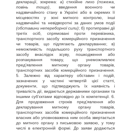
декларації, зокрема: а) стихійне лихо
(пожежа,
повінь тощо)
, введення воєнного чи
надзвичайного стану в Україні або в окремих її
місцевостях у зоні митного контролю, інші
надзвичайні та невідворотні за даних умов події
(обставини непереборної сили)
; б) протиправні дії
третіх осіб, спрямовані проти перевізника,
транспортного засобу комерційного призначення
чи товарів, що підлягають декларуванню; в)
неможливість подальшого руху транспортного
засобу внаслідок зсуву, пошкодження або
розпакування товару, що унеможливлює
пред’явлення митному органу товарів,
транспортних засобів комерційного призначення.
5. Залежно від характеру обставин і подій,
зазначених у частині четвертій цієї статті,
документи, що підтверджують їх наявність і
тривалість дії, видаються державними органами та
іншими суб’єктами відповідно до їх компетенції. 6.
Для продовження строків пред’явлення або
декларування митному органу товарів,
транспортних засобів комерційного призначення
власник або уповноважена ним особа звертається
до митного органу з письмовою заявою, у тому
числі в електронній формі. До заяви додаються