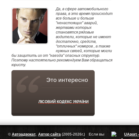
Да, в сфере автомобильного
права, в это время происходит
все больше и больше
"ненастоящих" аварий,
жертвами которых
становятся рядовые
водители, которые не имеют
достаточно, средств,
"отличных" номеров , а также
нужных связей, которые могли
бы защитить их от "наезда" опасных структур.
Поэтому настоятельно рекомендуем Вам обращаться
юристу.
Это интересно
ЛІСОВИЙ КОДЕКС УКРАЇНИ
©
Автоадвокат
,
Автор сайта
(2005-2026г.) Если вы