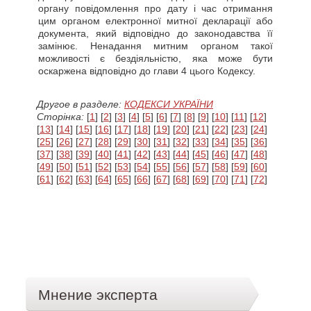
органу повідомлення про дату і час отримання
цим органом електронної митної декларації або
документа, який відповідно до законодавства її
замінює. Ненадання митним органом такої
можливості є бездіяльністю, яка може бути
оскаржена відповідно до глави 4 цього Кодексу.
Другое в разделе:
КОДЕКСИ УКРАЇНИ
Сторінка:
[
1
] [
2
] [
3
] [
4
] [
5
] [
6
] [
7
] [
8
] [
9
] [
10
] [
11
] [
12
]
[
13
] [
14
] [
15
] [
16
] [
17
] [
18
] [
19
] [
20
] [
21
] [
22
] [
23
] [
24
]
[
25
] [
26
] [
27
] [
28
] [
29
] [
30
] [
31
] [
32
] [
33
] [
34
] [
35
] [
36
]
[
37
] [
38
] [
39
] [
40
] [
41
] [
42
] [
43
] [
44
] [
45
] [
46
] [
47
] [
48
]
[
49
] [
50
] [
51
] [
52
] [
53
] [
54
] [
55
] [
56
] [
57
] [
58
] [
59
] [
60
]
[
61
] [
62
] [
63
] [
64
] [
65
] [
66
] [
67
] [
68
] [
69
] [
70
] [
71
] [
72
]
Мнение эксперта