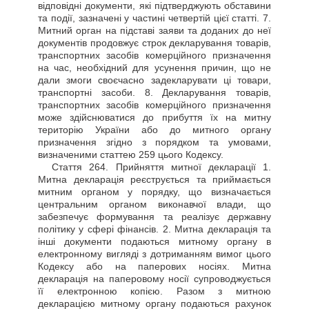
відповідні документи, які підтверджують обставини
та події, зазначені у частині четвертій цієї статті. 7.
Митний орган на підставі заяви та доданих до неї
документів продовжує строк декларування товарів,
транспортних засобів комерційного призначення
на час, необхідний для усунення причин, що не
дали змоги своєчасно задекларувати ці товари,
транспортні засоби. 8. Декларування товарів,
транспортних засобів комерційного призначення
може здійснюватися до прибуття їх на митну
територію України або до митного органу
призначення згідно з порядком та умовами,
визначеними статтею 259 цього Кодексу.
Стаття
264. Прийняття митної декларації 1.
Митна декларація реєструється та приймається
митним органом у порядку, що визначається
центральним органом виконавчої влади, що
забезпечує формування та реалізує державну
політику у сфері фінансів. 2. Митна декларація та
інші документи подаються митному органу в
електронному вигляді з дотриманням вимог цього
Кодексу або на паперових носіях. Митна
декларація на паперовому носії супроводжується
її електронною копією. Разом з митною
декларацією митному органу подаються рахунок