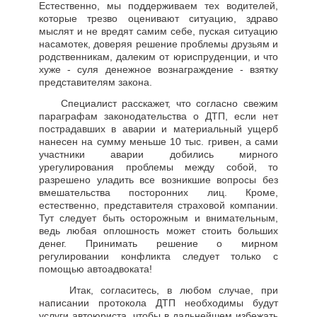
Естественно, мы поддерживаем тех водителей,
которые трезво оценивают ситуацию, здраво
мыслят и не вредят самим себе, пуская ситуацию
насамотек, доверяя решение проблемы друзьям и
родственникам, далеким от юриспруденции, и что
хуже - суля денежное вознаграждение - взятку
представителям закона.
Специалист расскажет, что согласно свежим
параграфам законодательства о ДТП, если нет
пострадавших в аварии и материальный ущерб
нанесен на сумму меньше 10 тыс. гривен, а сами
участники аварии добились мирного
урегулирования проблемы между собой, то
разрешено уладить все возникшие вопросы без
вмешательства посторонних лиц. Кроме,
естественно, представителя страховой компании.
Тут следует быть осторожным и внимательным,
ведь любая оплошность может стоить больших
денег. Принимать решение о мирном
регулировании конфликта следует только с
помощью автоадвоката!
Итак, согласитесь, в любом случае, при
написании протокола ДТП необходимы будут
услуги автоюриста, чтобы в дальнейшем избежать