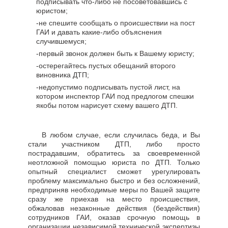
подписывать что-либо не посоветовавшись с
юристом;
-не спешите сообщать о происшествии на пост
ГАИ и давать какие-либо объяснения
случившемуся;
-первый звонок должен быть к Вашему юристу;
-остерегайтесь пустых обещаний второго
виновника ДТП;
-недопустимо подписывать пустой лист, на
котором инспектор ГАИ под предлогом спешки
якобы потом нарисует схему вашего ДТП.
В любом случае, если случилась беда, и Вы
стали участником ДТП, либо просто
пострадавшим, обратитесь за своевременной
неотложной помощью юриста по ДТП. Только
опытный специалист сможет урегулировать
проблему максимально быстро и без осложнений,
предприняв необходимые меры по Вашей защите
сразу же приехав на место происшествия,
обжаловав незаконные действия (бездействия)
сотрудников ГАИ, оказав срочную помощь в
организации независимой технической экспертизы