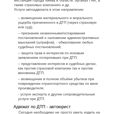
инстанции города Киева и области, органах ГАИ, а
также страховых компаниях и др.
Услуги автоадвоката в этом направлении:
– возмещение материального и морального
ущерба причиненного в ДТП (через страховую
или суд);
– признание незаконными/оспаривание
постановлений о наложении административных
взысканий (штрафов), - обжалование любых
судебных постановлений;
– защита прав и интересов по исковым
заявлениям потерпевших при ДТП;
– представление интересов в судебных делах,
как против страховой компании так и против
виновника ДТП;
– возмещение в полном объёме убытков при
повреждении нтранспортного средства по вине
производителя;
- услуги эксперта и другие сопроводительные
услуги при ДТП.
Адвокат по ДТП - автоюрист
Сегодня необходимо не просто уметь ездить на