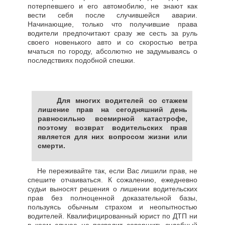
потерпевшего и его автомобилю, не знают как
вести себя после случившейся аварии.
Начинающие, только что получившие права
водители предпочитают сразу же сесть за руль
своего новенького авто и со скоростью ветра
мчаться по городу, абсолютно не задумываясь о
последствиях подобной спешки.
Для многих водителей со стажем
лишение прав на сегодняшний день
равносильно всемирной катастрофе,
поэтому возврат водительских прав
является для них вопросом жизни или
смерти.
Не переживайте так, если Вас лишили прав, не
спешите отчаиваться. К сожалению, ежедневно
судьи выносят решения о лишении водительских
прав без полноценной доказательной базы,
пользуясь обычным страхом и неопытностью
водителей. Квалифицированный юрист по ДТП ни
в коем случае не позволит совершить судебный