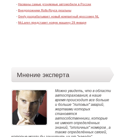
-
Названы самые угоняемые автомобили в России
-
Внедорожники Rolls-Royce реальны
-
Geely разрабатывает новый компактный кроссовер NL
-
McLaren представит новую машину 29 января
Мнение эксперта
Можно увидеть, что в области
автострахования, в наше
время происходит все больше
и больше "липовых" аварий,
жертвами которых
становятся
автособственники, которые
не имеют определённых
знаний, "отличных" номеров , а
также определённых связей,
которые могли бы защитить их от "наезда"