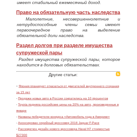
имеет стабильный ежемесячный доход.
Право на обязательную часть наследства
Малолетние, несовершеннолетние и
нетрудоспособные члены семьи имеют
первоочередное право на выделение
обязательной доли наследства.
Раздел долгов при разделе имущества
супружеской пары
Раздел имущества супружеской пары, которое
находится в долговых обязательствах.
Другие статьи:
-
Япония планирует отказаться от двигателей внутреннего сгорания
за 15 лет
-
Продажи новых авто в России сократились на 10 процентов
-
Toyota подняла российские цены на 20% на авто, произведенные в
январе
-
Названы победители конкурса «Автомобиль года в Америке»
-
Анонсирован серийный кроссовер 2016 Jaguar F-Pace
-
Рассекречен дизайн нового кроссовера Haval H7 стоимостью
$27300