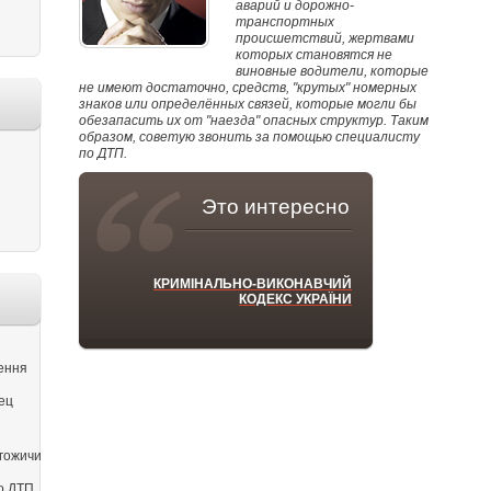
аварий и дорожно-
транспортных
происшетствий, жертвами
которых становятся не
виновные водители, которые
не имеют достаточно, средств, "крутых" номерных
знаков или определённых связей, которые могли бы
обезапасить их от "наезда" опасных структур. Таким
образом, советую звонить за помощью специалисту
по ДТП.
Это интересно
КРИМІНАЛЬНО-ВИКОНАВЧИЙ
КОДЕКС УКРАЇНИ
ення
ец
гожичи
о ДТП