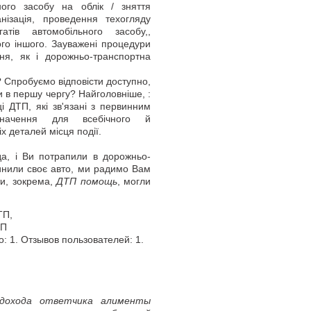
ного засобу на облік / зняття
нізація, проведення техогляду
атів автомобільного засобу,,
го іншого. Зауважені процедури
ння, як і дорожньо-транспортна
Спробуємо відповісти доступно,
 в першу чергу? Найголовніше, :
і ДТП, які зв'язані з первинним
начення для всебічного й
х деталей місця події.
 і Ви потрапили в дорожньо-
пинили своє авто, ми радимо Вам
ти, зокрема,
ДТП помощь
, могли
ТП
,
ТП
о:
1
. Отзывов пользователей:
1
.
дохода ответчика алименты