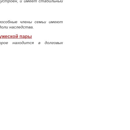
оустроен, и имеет стабильный
пособные члены семьи имеют
доли наследства.
ружеской пары
рое находится в долговых