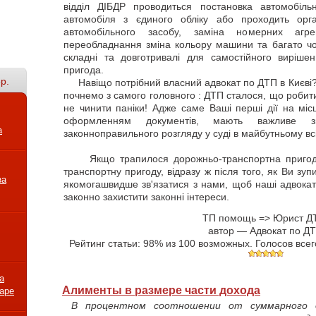
відділ ДІБДР проводиться постановка автомобіль
автомобіля з єдиного обліку або проходить орга
автомобільного засобу, заміна номерних агрег
переобладнання зміна кольору машини та багато чо
складні та довготривалі для самостійного виріше
пригода.
р.
Навіщо потрібний власний адвокат по ДТП в Києві? 
почнемо з самого головного : ДТП сталося, що робити
не чинити паніки! Адже саме Ваші перші дії на місц
оформленням документів, мають важливе з
а
законноправильного розгляду у суді в майбутньому всі
Якщо трапилося дорожньо-транспортна пригода,
транспортну пригоду, відразу ж після того, як Ви зу
за
якомогашвидше зв'язатися з нами, щоб наші адвока
законно захистити законні інтереси.
ТП помощь => Юрист Д
автор —
Адвокат по Д
Рейтинг статьи:
98
% из
100
возможных. Голосов всег
а
Алименты в размере части дохода
варе
В процентном соотношении от суммарного 