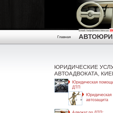
Email: help@mreo.kiev.ua
АВТОЮРИСТ
Главная
ЮРИДИЧЕСКИЕ УСЛ
АВТОАДВОКАТА, КИЕ
Юридическая помощь
ДТП
Юридическая
автозащита
Адвокат по ДТП: