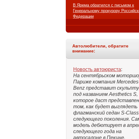
В.Ярема обратился с письмом к
Генеральному прокурору Российск
Федерации
Автолюбители, обратите
внимание:
Новость автоюриста
:
На сентябрьском моторшо
Париже компания Mercedes
Benz представит скульпту
под названием Aesthetics S,
которое даст представлен
том, как будет выглядеть
флагманский седан S-Class
следующего поколения. Са
модель дебютирует в апре
следующего года на
автосалоне в Пекине.