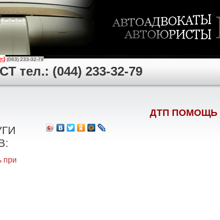
(063) 233-32-79
 тел.: (044) 233-32-79
ДТП ПОМОЩЬ
УГИ
В:
 при