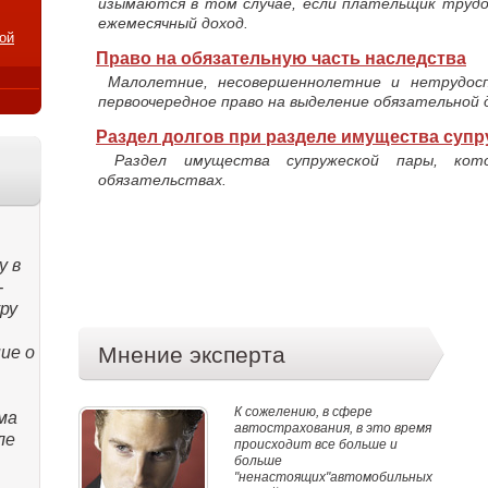
изымаются в том случае, если плательщик труд
ежемесячный доход.
ой
Право на обязательную часть наследства
Малолетние, несовершеннолетние и нетрудос
первоочередное право на выделение обязательной 
Раздел долгов при разделе имущества суп
Раздел имущества супружеской пары, кото
обязательствах.
у в
-
ру
Мнение эксперта
ие о
К сожелению, в сфере
ма
автострахования, в это время
ле
происходит все больше и
больше
"ненастоящих"автомобильных