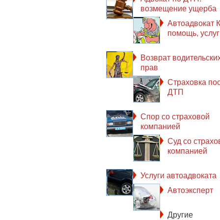
возмещение ущерба
Автоадвокат К
помощь, услуг
Возврат водительски
прав
Страховка по
ДТП
Спор со страховой
компанией
Суд со страхо
компанией
Услуги автоадвоката
Автоэксперт
Другие