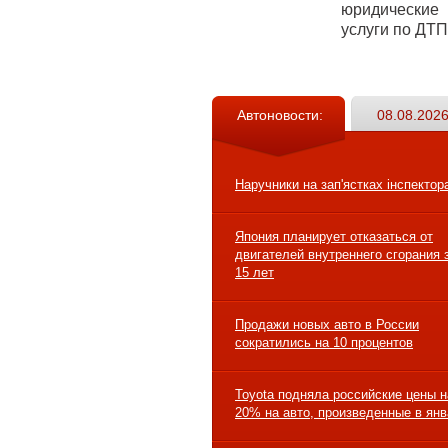
юридические
услуги по ДТП
Автоновости:
08.08.2026
Наручники на зап'ястках інспектор
Япония планирует отказаться от
двигателей внутреннего сгорания 
15 лет
Продажи новых авто в России
сократились на 10 процентов
Toyota подняла российские цены н
20% на авто, произведенные в ян