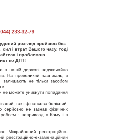
44) 233-32-79
судовий розгляд пройшов без
 сил і втрат Вашого часу, тоді
тайтеся і проблемою
ист по ДТП!
 нашій державі надзвичайно
лів. На превеликий наш жаль, в
и залишають не тільки засобом
ття.
и не можете уникнути попадання
аний, так і фінансово болісний.
то серйозно не зазнав фізичних
проблем : наприклад « Кому і в
 Міжрайонний реєстраційно-
ний реєстраційно-екзаменаційний