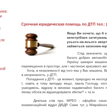
иев:
и
Cрочная юридическая помощь по ДТП тел.: (0
х
Якщо Ви хочете, що б 
непотрібних затягувань,
сле
усього-на-всього звер
займеться захисник-юр
Слід зазначити, що в
багато добрих автомобі
Україну шикарні машин
переміщення в просторі, але і частиною красивого жи
вой
Хоча, в незалежності від того яка у Вас машина, В
в неприємність, у ДТП.
Попадання у ДТП - це момент, природно як несподів
І, навіть в тому випадку якщо, хвала Господу, ніх
ушкоджень, відразу ж виникає надзвичайно багато 
якому обсязі,як відшкодовувати збитки? » та ін.
Декілька слів про, МРЕО - офіційно означає
екзаменаційний відділ ДІБДР. Саме тут, у Міжрайон