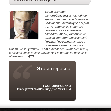
Точно, в сфере
автомобилизма, в последнее
время попадает все больше и
больше "ненастоящих" аварий
и ДТП, жертвами которых
становятся не виновные
автолюбители, которые не
имеют определённых знаний,
"крутых" номерных знаков и
полезных связей, которые
могли бы защитить их от "наезда" криминальных лиц.
В связи с этим рекомендуем Вам звонить за помощью
адвокату по ДТП.
Это интересно
ГОСПОДАРСЬКИЙ
ПРОЦЕСУАЛЬНИЙ КОДЕКС УКРАЇНИ