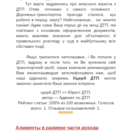
Тут варто задуматись про власного юриста з
ДТП Отже, почнемо з самого головного :
Дорожньо-транспортна пригода сталося, що
робити в першу чергу? Найголовніше, : не чинити
паніки! Адже саме Ваші перші дії на місці ДТП, які
пов'язані з основним оформленням документів,
мають важливе значення для об'єктивного й
правильного розгляду у суді в майбутньому всіх
обставин події.
Якщо трапилося непоправне, і Ви попали у
ДТП, відразу ж після того, як Ви зупинили свій
транспортний засіб, наша компанія рекомендуємо
Вам якомогашвидше зателефонувати нам, щоб
наші адвокати, зокрема,
Ущерб ДТП
, могли
законно захистити Ваші законні інтереси.
щерб ДТП => Юрист ДТП
,
автор —
Адвокат по ДТП
Рейтинг статьи:
100
% из
100
возможных. Голосов
всего:
1
. Отзывов пользователей:
1
.
Алименты в размере части дохода