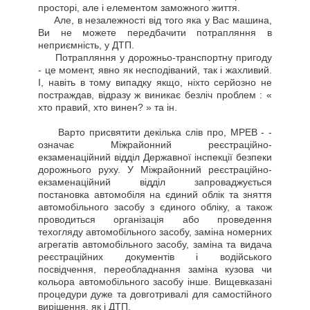
просторі, але і елементом заможного життя.
Але, в незалежності від того яка у Вас машина,
Ви не можете передбачити потрапляння в
неприємність, у ДТП.
Потрапляння у дорожньо-транспортну пригоду
- це момент, явно як несподіваний, так і жахливий.
І, навіть в тому випадку якщо, ніхто серйозно не
постраждав, відразу ж виникає безліч проблем : «
хто правий, хто винен? » та ін.
Варто присвятити декілька слів про, МРЕВ - -
означає Міжрайонний реєстраційно-
екзаменаційний відділ Державної інспекції безпеки
дорожнього руху. У Міжрайонний реєстраційно-
екзаменаційний відділ запроваджується
постановка автомобіля на єдиний облік та зняття
автомобільного засобу з єдиного обліку, а також
проводиться організація або проведення
техогляду автомобільного засобу, заміна номерних
агрегатів автомобільного засобу, заміна та видача
реєстраційних документів і водійського
посвідчення, переобладнання заміна кузова чи
кольора автомобільного засобу інше. Вищевказані
процедури дуже та довготривалі для самостійного
вирішення, як і ДТП.