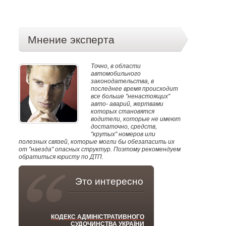
Мнение эксперта
Точно, в области
автомобильного
законодательства, в
последнее время происходит
все больше "ненастоящих"
авто- аварий, жертвами
которых становятся
водители, которые не имеют
достаточно, средств,
"крутых" номеров или
полезных связей, которые могли бы обезапасить их
от "наезда" опасных структур. Поэтому рекомендуем
обратиться юристу по ДТП.
Это интересно
КОДЕКС АДМІНІСТРАТИВНОГО
СУДОЧИНСТВА УКРАЇНИ