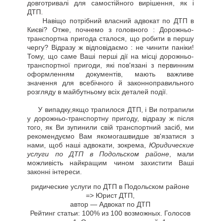
довготривалі для самостійного вирішення, як і
ДТП.
Навіщо потрібний власний адвокат по ДТП в
Києві? Отже, почнемо з головного : Дорожньо-
транспортна пригода сталося, що робити в першу
чергу? Відразу ж відповідаємо : не чинити паніки!
Тому, що саме Ваші перші дії на місці дорожньо-
транспортної пригоди, які пов'язані з первинним
оформленням документів, мають важливе
значення для всебічного й законноправильного
розгляду в майбутньому всіх деталей події.
У випадку,якщо трапилося ДТП, і Ви потрапили
у дорожньо-транспортну пригоду, відразу ж після
того, як Ви зупинили свій транспортний засіб, ми
рекомендуємо Вам якомогашвидше зв'язатися з
нами, щоб наші адвокати, зокрема,
Юридические
услуги по ДТП в Подольском районе
, мали
можливість найкращим чином захистити Ваші
законні інтереси.
ридические услуги по ДТП в Подольском районе
=> Юрист ДТП
,
автор —
Адвокат по ДТП
Рейтинг статьи:
100
% из
100
возможных. Голосов