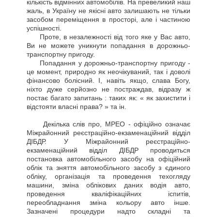
кількість відмінних автомобілів. На превеликий наш
жаль, в Україну не якісні авто залишають не тільки
засобом переміщення в просторі, але і частиною
успішності.
Проте, в незалежності від того яке у Вас авто,
Ви не можете уникнути попадання в дорожньо-
транспортну пригоду.
Попадання у дорожньо-транспортну пригоду -
це момент, природно як неочікуваний, так і доволі
фінансово болісний. І, навіть якщо, слава Богу,
ніхто дуже серйозно не постраждав, відразу ж
постає багато запитань : таких як: « як захистити і
відстояти власні права? » та ін.
Декілька слів про, МРЕО - офіційно означає
Міжрайонний реєстраційно-екзаменаційний відділ
ДІБДР. У Міжрайонний реєстраційно-
екзаменаційний відділ ДІБДР проводиться
постановка автомобільного засобу на офіційний
облік та зняття автомобільного засобу з єдиного
обліку, організація та проведення техогляду
машини, зміна облікових даних водія авто,
проведення кваліфікаційних іспитів,
переобладнання зміна кольору авто інше.
Зазначені процедури надто складні та