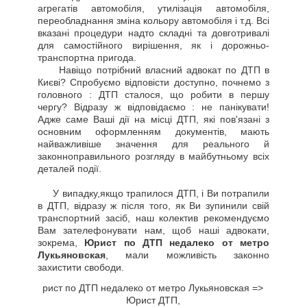
агрегатів автомобіля, утилізація автомобіля,
переобладнання зміна кольору автомобіля і т.д. Всі
вказані процедури надто складні та довготривалі
для самостійного вирішення, як і дорожньо-
транспортна пригода.
Навіщо потрібний власний адвокат по ДТП в
Києві? Спробуємо відповісти доступно, почнемо з
головного : ДТП сталося, що робити в першу
чергу? Відразу ж відповідаємо : не панікувати!
Адже саме Ваші дії на місці ДТП, які пов'язані з
основним оформленням документів, мають
найважливіше значення для реального й
законноправильного розгляду в майбутньому всіх
деталей події.
У випадку,якщо трапилося ДТП, і Ви потрапили
в ДТП, відразу ж після того, як Ви зупинили свій
транспортний засіб, наш колектив рекомендуємо
Вам зателефонувати нам, щоб наші адвокати,
зокрема,
Юрист по ДТП недалеко от метро
Лукьяновская
, мали можливість законно
захистити свободи.
рист по ДТП недалеко от метро Лукьяновская =>
Юрист ДТП
,