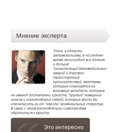
Мнение эксперта
Точно, в области
автомобилизма, в последнее
время происходит все больше
и больше
"ненастоящих"автомобильных
аварий и дорожно-
транспортных
происшетствий, жертвами
которых становятся не
виновные водители, которые
не имеют достаточно, средств, "крутых" номерных
знаков и определённых связей, которые могли бы
обезапасить их от "наезда" криминальных структур.
В связи с этим настоятельно советую Вам
обратиться к юристу.
Это интересно