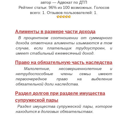
автор —
Адвокат по ДТП
Рейтинг статьи:
96
% из
100
возможных. Голосов
всего:
1
. Отзывов пользователей:
1
.
Алименты в размере части дохода
В процентном соотношении от суммарного
дохода ответчика алименты изымаются в том
случае, если плательщик трудоустроен, и
имеет стабильный ежемесячный доход.
Право на обязательную часть наследства
Малолетние, несовершеннолетние и
нетрудоспособные члены семьи имеют
первоочередное право на выделение
обязательной доли наследства.
Раздел долгов при разделе имущества
супружеской пары
Раздел имущества супружеской пары, которое
находится в долговых обязательствах.