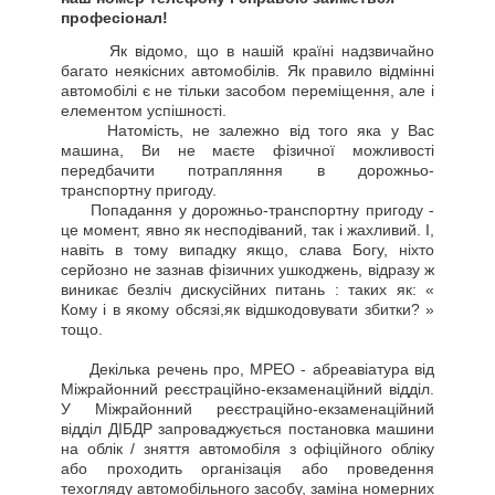
професіонал!
Як відомо, що в нашій країні надзвичайно
багато неякісних автомобілів. Як правило відмінні
автомобілі є не тільки засобом переміщення, але і
елементом успішності.
Натомість, не залежно від того яка у Вас
машина, Ви не маєте фізичної можливості
передбачити потрапляння в дорожньо-
транспортну пригоду.
Попадання у дорожньо-транспортну пригоду -
це момент, явно як несподіваний, так і жахливий. І,
навіть в тому випадку якщо, слава Богу, ніхто
серйозно не зазнав фізичних ушкоджень, відразу ж
виникає безліч дискусійних питань : таких як: «
Кому і в якому обсязі,як відшкодовувати збитки? »
тощо.
Декілька речень про, МРЕО - абреавіатура від
Міжрайонний реєстраційно-екзаменаційний відділ.
У Міжрайонний реєстраційно-екзаменаційний
відділ ДІБДР запроваджується постановка машини
на облік / зняття автомобіля з офіційного обліку
або проходить організація або проведення
техогляду автомобільного засобу, заміна номерних