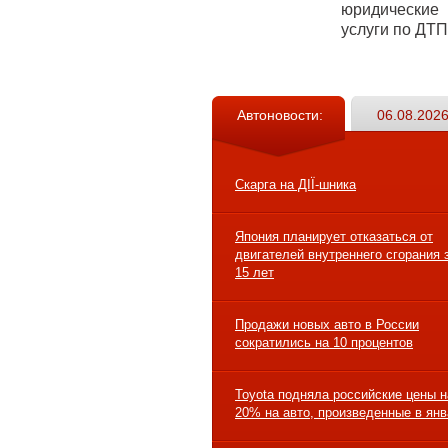
юридические
услуги по ДТП
Автоновости:
06.08.2026
Скарга на ДІЇ-шника
Япония планирует отказаться от
двигателей внутреннего сгорания 
15 лет
Продажи новых авто в России
сократились на 10 процентов
Toyota подняла российские цены н
20% на авто, произведенные в ян