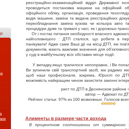
реєстраційно-екзаменаційний відділ Державної інс
проводиться постановка машини на офіційний об
офіційного обліку, організація, проведення техогляд
водія машини, заміна та видача реєстраційних докуме
переобладнання заміна кузова чи кольора авто та
процедури дуже та тривалі у часі, як і дорожньо-тран
р.
От і постає питання необхідності власного адвоката
найголовнішого : ДТП сталося, що робити в пер
панікувати! Адже саме Ваші дії на місці ДТП, які по
документів, мають важливе значення для об'єктивног
у суді в майбутньому всіх обставин місця події.
У випадку,якщо трапилося непоправне, і Ви попали 
Ви зупинили свій транспортний засіб, ми радимо як
за
щоб наші професіонали, зокрема,
Юрист по ДТП
можливість найкращим чином захистити законні інтер
рист по ДТП в Деснянском районе
автор —
Адвокат по Д
Рейтинг статьи:
97
% из
100
возможных. Голосов всег
а
Алименты в размере части дохода
варе
В процентном соотношении от суммарного 