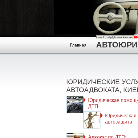
Email: help@mreo.kiev.ua
АВТОЮРИСТ
Главная
ЮРИДИЧЕСКИЕ УСЛ
АВТОАДВОКАТА, КИЕ
Юридическая помощь
ДТП
Юридическая
автозащита
Адвокат по ДТП: