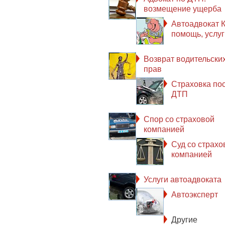
возмещение ущерба
Автоадвокат К
помощь, услуг
Возврат водительски
прав
Страховка по
ДТП
Спор со страховой
компанией
Суд со страхо
компанией
Услуги автоадвоката
Автоэксперт
Другие