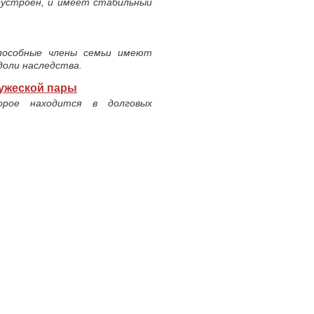
оустроен, и имеет стабильный
пособные члены семьи имеют
доли наследства.
ружеской пары
рое находится в долговых