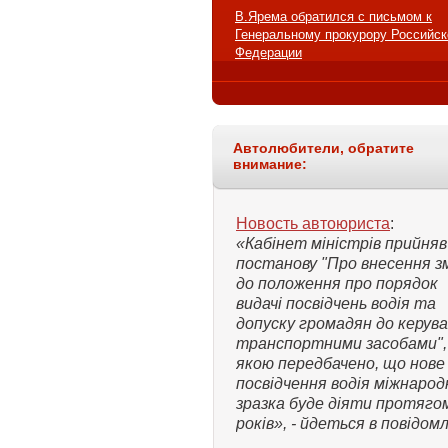
В.Ярема обратился с письмом к
Генеральному прокурору Российск
Федерации
Автолюбители, обратите
внимание:
Новость автоюриста
:
«Кабінет міністрів прийняв
постанову "Про внесення з
до положення про порядок
видачі посвідчень водія та
допуску громадян до керув
транспортними засобами",
якою передбачено, що нове
посвідчення водія міжнарод
зразка буде діяти протяго
років», - йдеться в повідомл