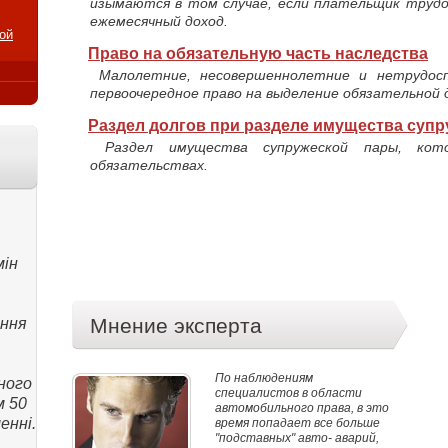
изымаются в том случае, если плательщик труд
ежемесячный доход.
ой
Право на обязательную часть наследства
Малолетние, несовершеннолетние и нетрудос
первоочередное право на выделение обязательной 
Раздел долгов при разделе имущества суп
Раздел имущества супружеской пары, кото
обязательствах.
мін
Мнение эксперта
ання
По наблюдениям
ного
специалистов в области
м 50
автомобильного права, в это
енні.
время попадает все больше
"подставных" авто- аварий,