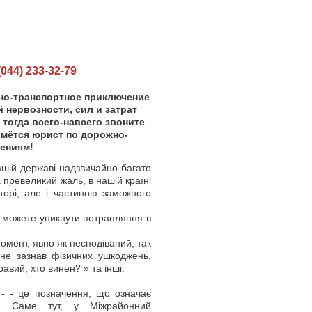
44) 233-32-79
но-транспортное приключение
 нервозности, сил и затрат
 тогда всего-навсего звоните
мётся юрист по дорожно-
ениям!
ій державі надзвичайно багато
а превеликий жаль, в нашій країні
торі, але і частиною заможного
е можете уникнути потрапляння в
ент, явно як несподіваний, так
 не зазнав фізичних ушкоджень,
авий, хто винен? » та інші.
 - це позначення, що означає
іл. Саме тут, у Міжрайонний