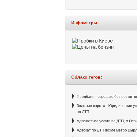
Инфометры:
Облако тегов:
Придбання євроавто без розмитн
Золотые ворота - Юридические ус
по ДТП
Адвокатские услуги по ДТП, м.Осо
Адвокат по ДТП возле метро Выр