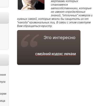
жертвами которых
становятся
автособственники, которые
не имеют определённых
знаний, "отличных" номеров и
нужных связей, которые могли бы защитить их от
"наезда" криминальных лиц. В связи с этим советуем
Вам обращаться юристу.
Это интересно
СІМЕЙНИЙ КОДЕКС УКРАЇНИ
ення
луги
корки
лица