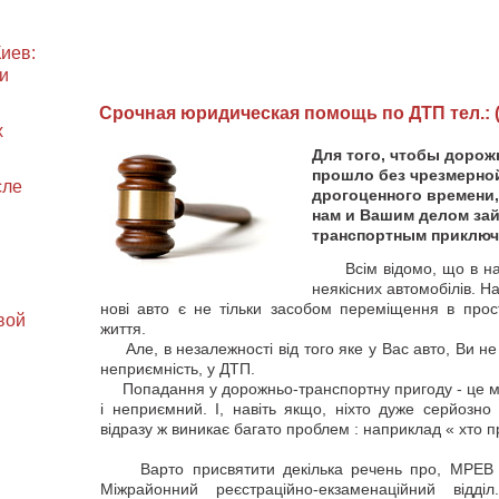
иев:
и
Cрочная юридическая помощь по ДТП тел.: (0
х
Для того, чтобы дорож
прошло без чрезмерной
сле
дрогоценного времени,
нам и Вашим делом зай
транспортным приключ
Всім відомо, що в наш
неякісних автомобілів. Н
нові авто є не тільки засобом переміщення в прос
вой
життя.
Але, в незалежності від того яке у Вас авто, Ви н
неприємність, у ДТП.
Попадання у дорожньо-транспортну пригоду - це мом
і неприємний. І, навіть якщо, ніхто дуже серйозно
відразу ж виникає багато проблем : наприклад « хто пр
Варто присвятити декілька речень про, МРЕВ -
Міжрайонний реєстраційно-екзаменаційний відд