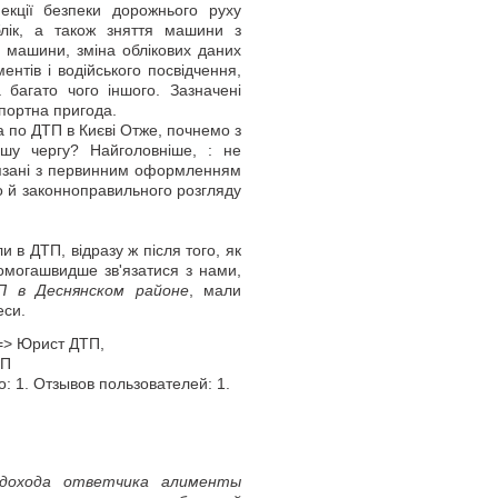
пекції безпеки дорожнього руху
лік, а також зняття машини з
у машини, зміна облікових даних
нтів і водійського посвідчення,
 багато чого іншого. Зазначені
спортна пригода.
 по ДТП в Києві Отже, почнемо з
шу чергу? Найголовніше, : не
в'язані з первинним оформленням
о й законноправильного розгляду
в ДТП, відразу ж після того, як
омогашвидше зв'язатися з нами,
 в Деснянском районе
, мали
еси.
 => Юрист ДТП
,
ТП
о:
1
. Отзывов пользователей:
1
.
дохода ответчика алименты