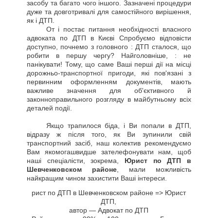
засобу та багато чого іншого. Зазначені процедури
дуже та довготривалі для самостійного вирішення,
як і ДТП.
От і постає питання необхідності власного
адвоката по ДТП в Києві Спробуємо відповісти
доступно, почнемо з головного : ДТП сталося, що
робити в першу чергу? Найголовніше, : не
панікувати! Тому, що саме Ваші перші дії на місці
дорожньо-транспортної пригоди, які пов'язані з
первинним оформленням документів, мають
важливе значення для об'єктивного й
законноправильного розгляду в майбутньому всіх
деталей події.
Якщо трапилося біда, і Ви попали в ДТП,
відразу ж після того, як Ви зупинили свій
транспортний засіб, наш колектив рекомендуємо
Вам якомогашвидше зателефонувати нам, щоб
наші спеціалісти, зокрема,
Юрист по ДТП в
Шевченковском районе
, мали можливість
найкращим чином захистити Ваші інтереси.
рист по ДТП в Шевченковском районе => Юрист
ДТП
,
автор —
Адвокат по ДТП