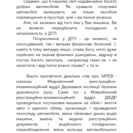
Скажімо, що в нашому світі надзвичайно багато
добрих автомобілів. Як правило спортивні
автомобілі залишають не тільки засобом
переміщення в просторі, але і частиною розкоші.
Але, не залежно від того яка у Вас машина, Ви
не можете передбачити попадання в
неприємність, у ДТП.
Потрапляння у ДТП - це момент,, як
несподіваний, так і вельми фінансово болісний. І,
навіть в тому випадку якщо, слава Богу, ніхто дуже
серйозно не зазнав фізичних ушкоджень, відразу ж
постає багато запитань : наприклад таких як: « як
захистити і відстояти власні права? » та ін.
Варто присвятити декілька слів про, МРЕВ -
означає Міжрайонний реєстраційно-
екзаменаційний відділ Державної інспекції безпеки
дорожнього руху. Саме тут, у Міжрайонний
реєстраційно-екзаменаційний відділ ДІБДР
проводиться постановка машини на облік / зняття
авто з єдиного обліку, організація / проведення
техогляду автомобіля, зміна облікових даних водія
машини, заміна та видача реєстраційних
документів і водійського посвідчення,
переобладнання зміна кольору автомобільного