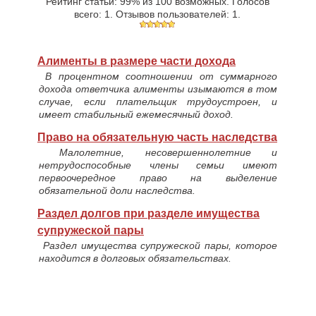
Рейтинг статьи:
99
% из
100
возможных. Голосов
всего:
1
. Отзывов пользователей:
1
.
Алименты в размере части дохода
В процентном соотношении от суммарного
дохода ответчика алименты изымаются в том
случае, если плательщик трудоустроен, и
имеет стабильный ежемесячный доход.
Право на обязательную часть наследства
Малолетние, несовершеннолетние и
нетрудоспособные члены семьи имеют
первоочередное право на выделение
обязательной доли наследства.
Раздел долгов при разделе имущества
супружеской пары
Раздел имущества супружеской пары, которое
находится в долговых обязательствах.