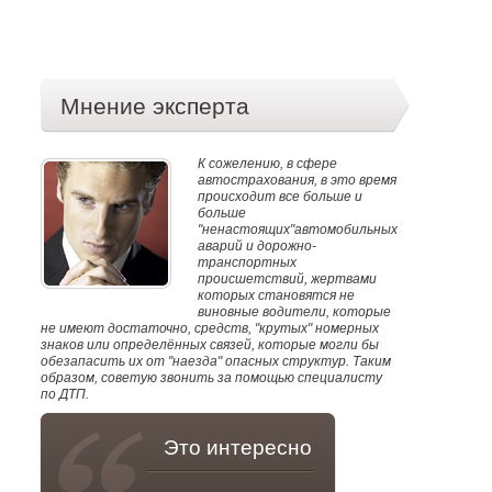
Мнение эксперта
К сожелению, в сфере
автострахования, в это время
происходит все больше и
больше
"ненастоящих"автомобильных
аварий и дорожно-
транспортных
происшетствий, жертвами
которых становятся не
виновные водители, которые
не имеют достаточно, средств, "крутых" номерных
знаков или определённых связей, которые могли бы
обезапасить их от "наезда" опасных структур. Таким
образом, советую звонить за помощью специалисту
по ДТП.
Это интересно