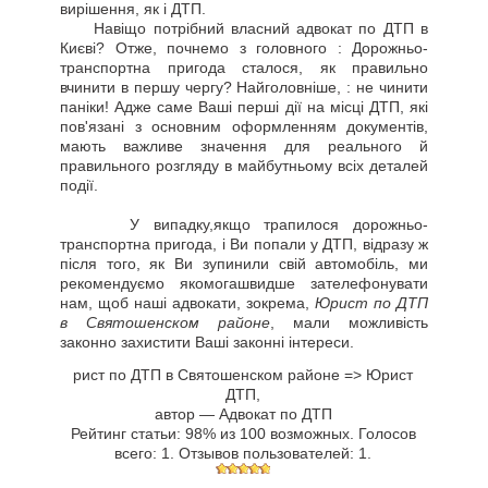
вирішення, як і ДТП.
Навіщо потрібний власний адвокат по ДТП в
Києві? Отже, почнемо з головного : Дорожньо-
транспортна пригода сталося, як правильно
вчинити в першу чергу? Найголовніше, : не чинити
паніки! Адже саме Ваші перші дії на місці ДТП, які
пов'язані з основним оформленням документів,
мають важливе значення для реального й
правильного розгляду в майбутньому всіх деталей
події.
У випадку,якщо трапилося дорожньо-
транспортна пригода, і Ви попали у ДТП, відразу ж
після того, як Ви зупинили свій автомобіль, ми
рекомендуємо якомогашвидше зателефонувати
нам, щоб наші адвокати, зокрема,
Юрист по ДТП
в Святошенском районе
, мали можливість
законно захистити Ваші законні інтереси.
рист по ДТП в Святошенском районе => Юрист
ДТП
,
автор —
Адвокат по ДТП
Рейтинг статьи:
98
% из
100
возможных. Голосов
всего:
1
. Отзывов пользователей:
1
.