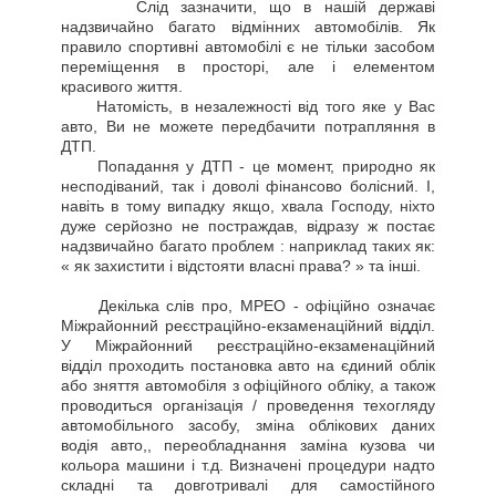
Слід зазначити, що в нашій державі
надзвичайно багато відмінних автомобілів. Як
правило спортивні автомобілі є не тільки засобом
переміщення в просторі, але і елементом
красивого життя.
Натомість, в незалежності від того яке у Вас
авто, Ви не можете передбачити потрапляння в
ДТП.
Попадання у ДТП - це момент, природно як
несподіваний, так і доволі фінансово болісний. І,
навіть в тому випадку якщо, хвала Господу, ніхто
дуже серйозно не постраждав, відразу ж постає
надзвичайно багато проблем : наприклад таких як:
« як захистити і відстояти власні права? » та інші.
Декілька слів про, МРЕО - офіційно означає
Міжрайонний реєстраційно-екзаменаційний відділ.
У Міжрайонний реєстраційно-екзаменаційний
відділ проходить постановка авто на єдиний облік
або зняття автомобіля з офіційного обліку, а також
проводиться організація / проведення техогляду
автомобільного засобу, зміна облікових даних
водія авто,, переобладнання заміна кузова чи
кольора машини і т.д. Визначені процедури надто
складні та довготривалі для самостійного