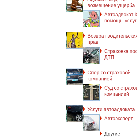
возмещение ущерба
Автоадвокат К
помощь, услуг
Возврат водительски
прав
Страховка по
ДТП
Спор со страховой
компанией
Суд со страхо
компанией
Услуги автоадвоката
Автоэксперт
Другие