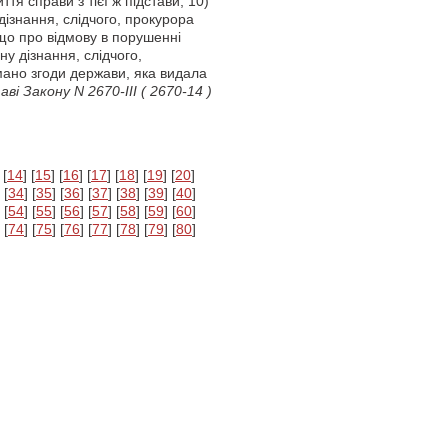
тя справи з тієї ж підстави; 10)
дізнання, слідчого, прокурора
що про відмову в порушенні
у дізнання, слідчого,
мано згоди держави, яка видала
ві Закону N 2670-III
( 2670-14 )
 [
14
] [
15
] [
16
] [
17
] [
18
] [
19
] [
20
]
 [
34
] [
35
] [
36
] [
37
] [
38
] [
39
] [
40
]
 [
54
] [
55
] [
56
] [
57
] [
58
] [
59
] [
60
]
 [
74
] [
75
] [
76
] [
77
] [
78
] [
79
] [
80
]