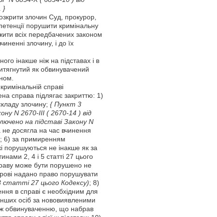
 }
озкрити злочин Суд, прокурор,
мпетенції порушити кримінальну
жити всіх передбачених законом
чиненні злочину, і до їх
го інакше ніж на підставах і в
ритягнутий як обвинувачений
оном.
кримінальній справі
на справа підлягає закриттю: 1)
і складу злочину;
{ Пункт 3
ону N 2670-III
( 2670-14 )
від
лючено на підставі Закону N
 не досягла на час вчинення
у; 6) за примиренням
кі порушуються не інакше як за
нами 2, 4 і 5 статті 27 цього
справу може бути порушено не
ророві надано право порушувати
3 статті 27 цього Кодексу)
; 8)
ння в справі є необхідним для
інших осіб за нововиявленими
у ж обвинуваченню, що набрав