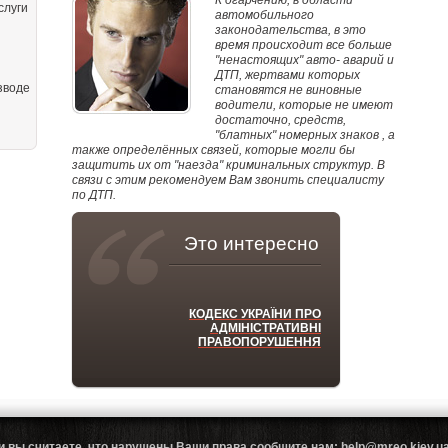
К огарчению, в области
слуги
автомобильного
законодательства, в это
время происходит все больше
"ненастоящих" авто- аварий и
ДТП, жертвами которых
зводе
становятся не виновные
водители, которые не имеют
достаточно, средств,
"блатных" номерных знаков , а
также определённых связей, которые могли бы
защитить их от "наезда" криминальных структур. В
связи с этим рекомендуем Вам звонить специалисту
по ДТП.
Это интересно
КОДЕКС УКРАЇНИ ПРО
АДМІНІСТРАТИВНІ
ПРАВОПОРУШЕННЯ
и вы считаете, что нарушены Ваши права сообщите нам: help@mreo.kiev