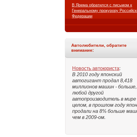
В.Ярема обратился с письмом к
Генеральному прокурору Российск
Федерации
Автолюбители, обратите
внимание:
Новость автоюриста
:
В 2010 году японский
автогигант продал 8,418
миллионов машин - больше,
любой другой
автопроизводитель в мире
целом, в прошлом году япо
продали на 8% больше маш
чем в 2009-ом.