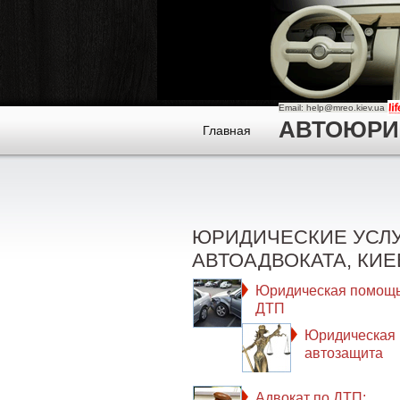
Email: help@mreo.kiev.ua
АВТОЮРИСТ
Главная
ЮРИДИЧЕСКИЕ УСЛ
АВТОАДВОКАТА, КИЕ
Юридическая помощь
ДТП
Юридическая
автозащита
Адвокат по ДТП: