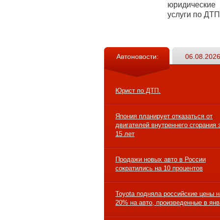
юридические
услуги по ДТП
Автоновости:
06.08.2026
Юрист по ДТП.
Япония планирует отказаться от
двигателей внутреннего сгорания 
15 лет
Продажи новых авто в России
сократились на 10 процентов
Toyota подняла российские цены н
20% на авто, произведенные в ян