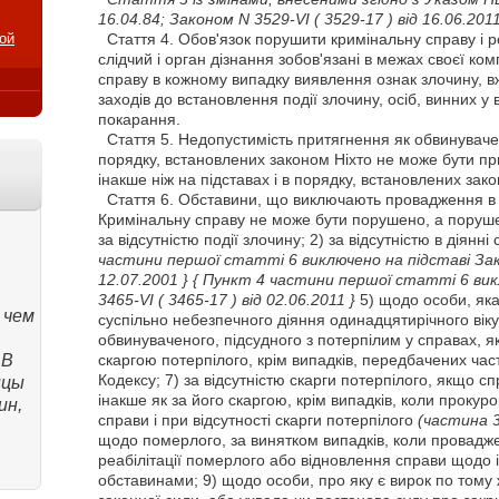
16.04.84; Законом N 3529-VI
( 3529-17 )
від 16.06.2011
ой
Стаття
4. Обов'язок порушити кримінальну справу і р
слідчий і орган дізнання зобов'язані в межах своєї ко
справу в кожному випадку виявлення ознак злочину, в
заходів до встановлення події злочину, осіб, винних у в
покарання.
Стаття
5. Недопустимість притягнення як обвинувачено
порядку, встановлених законом Ніхто не може бути п
інакше ніж на підставах і в порядку, встановлених зак
Стаття
6. Обставини, що виключають провадження в 
Кримінальну справу не може бути порушено, а поруше
за відсутністю події злочину; 2) за відсутністю в діянн
частини першої статті 6 виключено на підставі Зак
12.07.2001 }
{ Пункт 4 частини першої статті 6 вик
3465-VI
( 3465-17 )
від 02.06.2011 }
5) щодо особи, яка
 чем
суспільно небезпечного діяння одинадцятирічного вік
обвинуваченого, підсудного з потерпілим у справах, я
 В
скаргою потерпілого, крім випадків, передбачених части
Кодексу; 7) за відсутністю скарги потерпілого, якщо 
нцы
інакше як за його скаргою, крім випадків, коли проку
ин,
справи і при відсутності скарги потерпілого
(частина 
щодо померлого, за винятком випадків, коли провадже
реабілітації померлого або відновлення справи щодо 
обставинами; 9) щодо особи, про яку є вирок по том