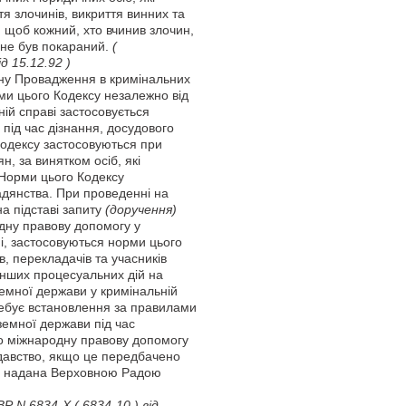
тя злочинів, викриття винних та
 щоб кожний, хто вчинив злочин,
 не був покараний.
(
д 15.12.92 )
ону Провадження в кримінальних
ами цього Кодексу незалежно від
ій справі застосовується
 під час дізнання, досудового
Кодексу застосовуються при
, за винятком осіб, які
 Норми цього Кодексу
адянства. При проведенні на
на підставі запиту
(доручення)
дну правову допомогу у
ні, застосовуються норми цього
ів, перекладачів та учасників
 інших процесуальних дій на
емної держави у кримінальній
требує встановлення за правилами
земної держави під час
 міжнародну правову допомогу
давство, якщо це передбачено
го надана Верховною Радою
ПВР N 6834-X
( 6834-10 )
від