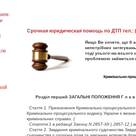
иев:
и
Cрочная юридическая помощь по ДТП тел.: (0
х
Якщо Ви хочете, що б 
непотрібних затягувань
сле
тоді усього-на-всього 
проблемою займеться 
Кримінально-проц
вой
Розділ перший ЗАГАЛЬНІ ПОЛОЖЕННЯ Г л а 
Стаття
1. Призначення Кримінально-процесуального
Кримінально-процесуального кодексу України є визна
кримінальних справах.
(
Стаття
1 в редакції Закону N 2857-XII
( 2857-12 )
ві
Стаття
2. Завдання кримінального судочинства Завд
судочинства є охорона прав та законних інтересів фізи