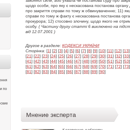
законної сили, або ухвала чи постанова суду про закрит
щодо особи, про яку є нескасована постанова органу 
про закриття справи по тому ж обвинуваченню; 11) як
справи по тому ж факту є нескасована постанова орган
прокурора; 12) стосовно злочину, щодо якого не отри
особу.
( Частину другу статті 6 виключено на підста
від 12.07.2001 )
Другое в разделе:
КОДЕКСИ УКРАЇНИ
Сторінка:
[
1
] [
2
] [
3
] [
4
] [
5
] [
6
] [
7
] [
8
] [
9
] [
10
] [
11
] [
12
] [
13
]
[
21
] [
22
] [
23
] [
24
] [
25
] [
26
] [
27
] [
28
] [
29
] [
30
] [
31
] [
32
] [
33
]
[
41
] [
42
] [
43
] [
44
] [
45
] [
46
] [
47
] [
48
] [
49
] [
50
] [
51
] [
52
] [
53
]
[
61
] [
62
] [
63
] [
64
] [
65
] [
66
] [
67
] [
68
] [
69
] [
70
] [
71
] [
72
] [
73
]
[
81
] [
82
] [
83
] [
84
] [
85
] [
86
] [
87
] [
88
] [
89
] [
90
]
ення
и по
еские
Мнение эксперта