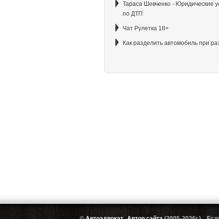
Тараса Шевченко - Юридические у
по ДТП
Чат Рулетка 18+
Как разделить автомобиль при ра
©
Автоадвокат
,
Автор сайта
(2005-2026г.) Есл