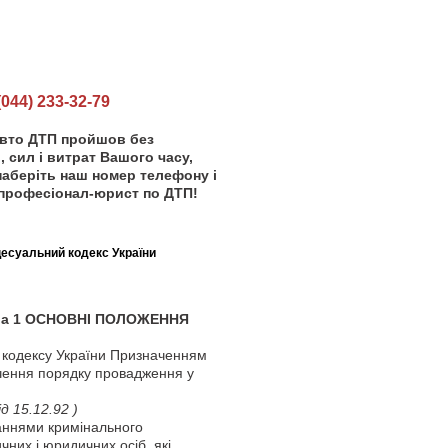
44) 233-32-79
авто ДТП пройшов без
, сил і витрат Вашого часу,
наберіть наш номер телефону і
професіонал-юрист по ДТП!
есуальний кодекс України
в а 1 ОСНОВНІ ПОЛОЖЕННЯ
 кодексу України Призначенням
чення порядку провадження у
д 15.12.92 )
аннями кримінального
чних і юридичних осіб, які