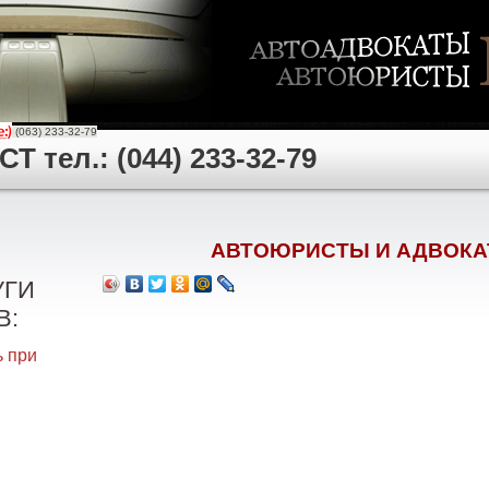
(063) 233-32-79
 тел.: (044) 233-32-79
АВТОЮРИСТЫ И АДВОКА
УГИ
В:
 при