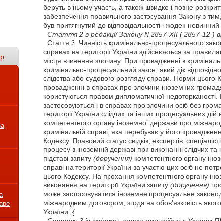
беруть в ньому участь, а також швидке і повне розкрит
забезпечення правильного застосування Закону з тим,
був притягнутий до відповідальності і жоден невинний
Стаття
2 в редакції Закону N 2857-XII
( 2857-12 )
ві
Стаття
3. Чинність кримінально-процесуального зак
справах на території України здійснюється за правил
р.
місця вчинення злочину. При провадженні в кримінальн
кримінально-процесуальний закон, який діє відповідно
слідства або судового розгляду справи. Норми цього 
провадженні в справах про злочини іноземних громадян
користуються правом дипломатичної недоторканості.
застосовуються і в справах про злочини осіб без гром
території України слідчих та інших процесуальних дій 
компетентного органу іноземної держави про міжнаро
за
кримінальній справі, яка перебуває у його проваджен
Кодексу. Правовий статус свідків, експертів, спеціаліст
процесу в іноземній державі при виконанні слідчих та
підставі запиту
(доручення)
компетентного органу іноз
справі на території України за участю цих осіб не по
цього Кодексу. На прохання компетентного органу іно
виконання на території України запиту
(доручення)
про
може застосовуватися іноземне процесуальне законо
а
міжнародним договором, згода на обов'язковість яко
варе
України.
{
Стаття
3 із змінами, внесеними згідно з Указом 