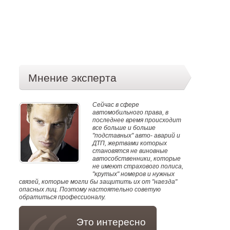
Мнение эксперта
Сейчас в сфере
автомобильного права, в
последнее время происходит
все больше и больше
"подставных" авто- аварий и
ДТП, жертвами которых
становятся не виновные
автособственники, которые
не имеют страхового полиса,
"крутых" номеров и нужных
связей, которые могли бы защитить их от "наезда"
опасных лиц. Поэтому настоятельно советую
обратиться профессионалу.
Это интересно