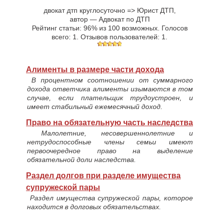
двокат дтп круглосуточно => Юрист ДТП
,
автор —
Адвокат по ДТП
Рейтинг статьи:
96
% из
100
возможных. Голосов
всего:
1
. Отзывов пользователей:
1
.
Алименты в размере части дохода
В процентном соотношении от суммарного
дохода ответчика алименты изымаются в том
случае, если плательщик трудоустроен, и
имеет стабильный ежемесячный доход.
Право на обязательную часть наследства
Малолетние, несовершеннолетние и
нетрудоспособные члены семьи имеют
первоочередное право на выделение
обязательной доли наследства.
Раздел долгов при разделе имущества
супружеской пары
Раздел имущества супружеской пары, которое
находится в долговых обязательствах.