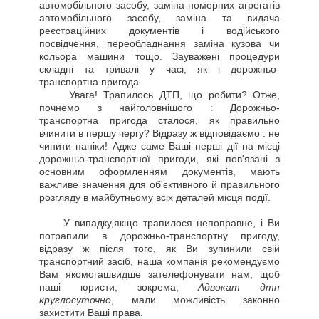
автомобільного засобу, заміна номерних агрегатів
автомобільного засобу, заміна та видача
реєстраційних документів і водійського
посвідчення, переобладнання заміна кузова чи
кольора машини тощо. Зауважені процедури
складні та тривалі у часі, як і дорожньо-
транспортна пригода.
Увага! Трапилось ДТП, що робити? Отже,
почнемо з найголовнішого : Дорожньо-
транспортна пригода сталося, як правильно
вчинити в першу чергу? Відразу ж відповідаємо : не
чинити паніки! Адже саме Ваші перші дії на місці
дорожньо-транспортної пригоди, які пов'язані з
основним оформленням документів, мають
важливе значення для об'єктивного й правильного
розгляду в майбутньому всіх деталей місця події.
У випадку,якщо трапилося непоправне, і Ви
потрапили в дорожньо-транспортну пригоду,
відразу ж після того, як Ви зупинили свій
транспортний засіб, наша компанія рекомендуємо
Вам якомогашвидше зателефонувати нам, щоб
наші юристи, зокрема,
Адвокат дтп
круглосуточно
, мали можливість законно
захистити Ваші права.