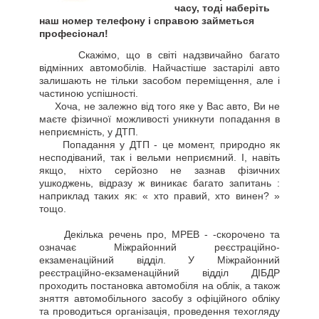
часу, тоді наберіть
наш номер телефону і справою займеться
професіонал!
Скажімо, що в світі надзвичайно багато
відмінних автомобілів. Найчастіше застарілі авто
залишають не тільки засобом переміщення, але і
частиною успішності.
Хоча, не залежно від того яке у Вас авто, Ви не
маєте фізичної можливості уникнути попадання в
неприємність, у ДТП.
Попадання у ДТП - це момент, природно як
несподіваний, так і вельми неприємний. І, навіть
якщо, ніхто серйозно не зазнав фізичних
ушкоджень, відразу ж виникає багато запитань :
наприклад таких як: « хто правий, хто винен? »
тощо.
Декілька речень про, МРЕВ - -скорочено та
означає Міжрайонний реєстраційно-
екзаменаційний відділ. У Міжрайонний
реєстраційно-екзаменаційний відділ ДІБДР
проходить постановка автомобіля на облік, а також
зняття автомобільного засобу з офіційного обліку
та проводиться організація, проведення техогляду