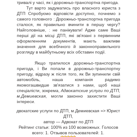
тривалі у часі, як і дорожньо-транспортна пригода.
Тут варто задуматись про власного юриста з
ДТП Спробуємо відповісти доступно, почнемо з
самого головного : Дорожньо-транспортна пригода
сталося, як правильно вчинити в першу чергу?
Найголовніше, : не панікувати! Адже саме Ваші
перші дії на місці ДТП, які зв'язані з первинним
оформленням документів, мають важливе
значення для всебічного й законноправильного
розгляду в майбутньому всіх обставин події.
Якщо трапилося дорожньо-транспортна
пригода, і Ви попали в дорожньо-транспортну
пригоду, відразу ж після того, як Ви зупинили свій
автомобіль, наша компанія радимо
якомогашвидше зв'язатися з нами, щоб наші
спеціалісти, зокрема,
Адвокатские услуги по ДТП,
м.Демиевская
, могли законно захистити Ваші
інтереси.
двокатские услуги по ДТП, м.Демиевская => Юрист
ДТП
,
автор —
Адвокат по ДТП
Рейтинг статьи:
100
% из
100
возможных. Голосов
всего:
1
. Отзывов пользователей:
1
.