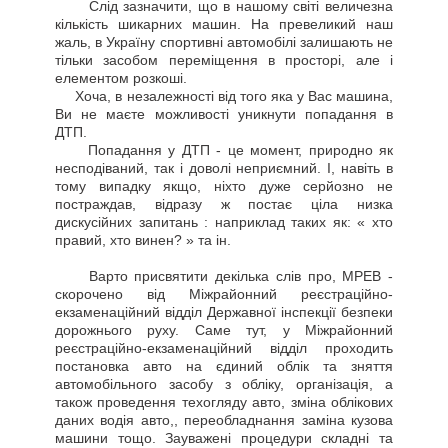
Слід зазначити, що в нашому світі величезна
кількість шикарних машин. На превеликий наш
жаль, в Україну спортивні автомобілі залишають не
тільки засобом переміщення в просторі, але і
елементом розкоші.
Хоча, в незалежності від того яка у Вас машина,
Ви не маєте можливості уникнути попадання в
ДТП.
Попадання у ДТП - це момент, природно як
несподіваний, так і доволі неприємний. І, навіть в
тому випадку якщо, ніхто дуже серйозно не
постраждав, відразу ж постає ціла низка
дискусійних запитань : наприклад таких як: « хто
правий, хто винен? » та ін.
Варто присвятити декілька слів про, МРЕВ -
скорочено від Міжрайонний реєстраційно-
екзаменаційний відділ Державної інспекції безпеки
дорожнього руху. Саме тут, у Міжрайонний
реєстраційно-екзаменаційний відділ проходить
постановка авто на єдиний облік та зняття
автомобільного засобу з обліку, організація, а
також проведення техогляду авто, зміна облікових
даних водія авто,, переобладнання заміна кузова
машини тощо. Зауважені процедури складні та