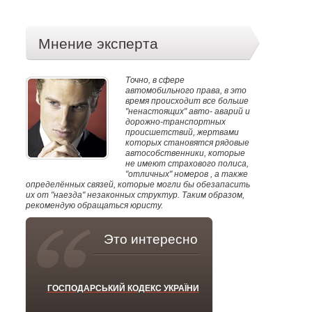
Мнение эксперта
Точно, в сфере
автомобильного права, в это
время происходит все больше
"ненастоящих" авто- аварий и
дорожно-транспортных
происшетствий, жертвами
которых становятся рядовые
автособственники, которые
не имеют страхового полиса,
"отличных" номеров , а также
определённых связей, которые могли бы обезапасить
их от "наезда" незаконных структур. Таким образом,
рекомендую обращаться юристу.
Это интересно
ГОСПОДАРСЬКИЙ КОДЕКС УКРАЇНИ