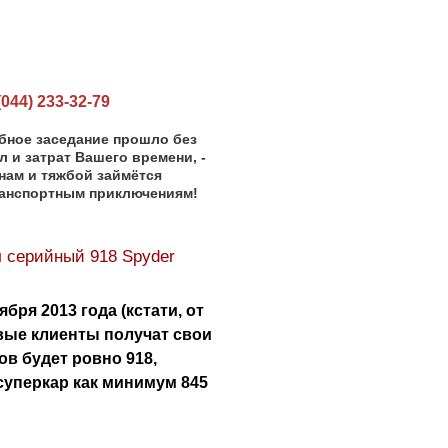
44) 233-32-79
ебное заседание прошло без
л и затрат Вашего времени, -
 нам и тяжбой займётся
ранспортным приключениям!
л серийный 918 Spyder
ря 2013 года (кстати, от
рвые клиенты получат свои
ов будет ровно 918,
суперкар как минимум 845