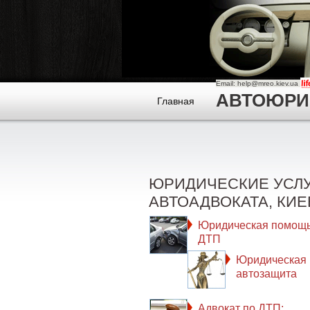
Email: help@mreo.kiev.ua
АВТОЮРИСТ
Главная
ЮРИДИЧЕСКИЕ УСЛ
АВТОАДВОКАТА, КИЕ
Юридическая помощь
ДТП
Юридическая
автозащита
Адвокат по ДТП: