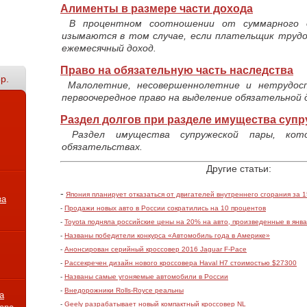
Алименты в размере части дохода
В процентном соотношении от суммарного 
изымаются в том случае, если плательщик труд
ежемесячный доход.
Право на обязательную часть наследства
р.
Малолетние, несовершеннолетние и нетрудос
первоочередное право на выделение обязательной 
Раздел долгов при разделе имущества суп
Раздел имущества супружеской пары, кото
обязательствах.
Другие статьи:
-
Япония планирует отказаться от двигателей внутреннего сгорания за 1
за
-
Продажи новых авто в России сократились на 10 процентов
-
Toyota подняла российские цены на 20% на авто, произведенные в янв
-
Названы победители конкурса «Автомобиль года в Америке»
-
Анонсирован серийный кроссовер 2016 Jaguar F-Pace
-
Рассекречен дизайн нового кроссовера Haval H7 стоимостью $27300
-
Названы самые угоняемые автомобили в России
-
Внедорожники Rolls-Royce реальны
а
-
Geely разрабатывает новый компактный кроссовер NL