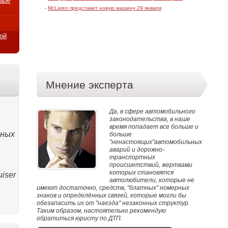
варе
-
McLaren представит новую машину 29 января
ой
Мнение эксперта
Да, в сфере автомобильного
законодательства, в наше
время попадает все больше и
тных
больше
"ненастоящих"автомобильных
аварий и дорожно-
транспортных
происшетствий, жертвами
которых становятся
iser
автолюбители, которые не
имеют достаточно, средств, "блатных" номерных
знаков и определённых связей, которые могли бы
обезапасить их от "наезда" незаконных структур.
Таким образом, настоятельно рекомендую
обратиться юристу по ДТП.