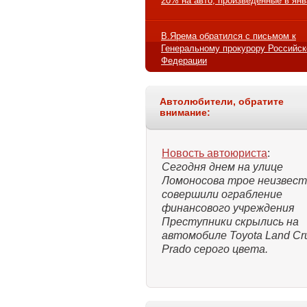
20% на авто, произведенные в ян
В.Ярема обратился с письмом к
Генеральному прокурору Российск
Федерации
Автолюбители, обратите
внимание:
Новость автоюриста
:
Сегодня днем на улице
Ломоносова трое неизвес
совершили ограбление
финансового учреждения
Преступники скрылись на
автомобиле Toyota Land Cru
Prado серого цвета.