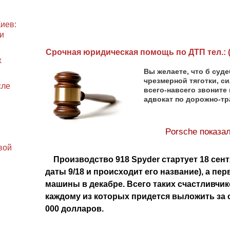
иев:
и
Cрочная юридическая помощь по ДТП тел.: (0
х
Вы желаете, что б суд
чрезмерной тяготки, си
сле
всего-навсего звоните
адвокат по дорожно-т
Porsche показа
вой
Производство 918 Spyder стартует 18 сентяб
даты 9/18 и происходит его название), а пе
машины в декабре. Всего таких счастливчик
каждому из которых придется выложить за 
000 долларов.