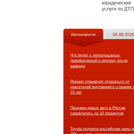
юридические
услуги по ДТП
Автоновости:
06.08.2026
Что будет с жилплощадью,
приобретенной в ипотеку после
развода
Япония планирует отказаться от
двигателей внутреннего сгорания 
15 лет
Продажи новых авто в России
сократились на 10 процентов
Toyota подняла российские цены н