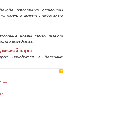
дохода ответчика алименты
оустроен, и имеет стабильный
пособные члены семьи имеют
доли наследства.
ружеской пары
рое находится в долговых
5 лет
аре