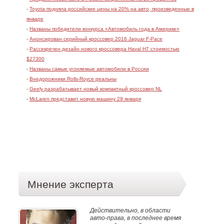
-
Toyota подняла российские цены на 20% на авто, произведенные в
январе
-
Названы победители конкурса «Автомобиль года в Америке»
-
Анонсирован серийный кроссовер 2016 Jaguar F-Pace
-
Рассекречен дизайн нового кроссовера Haval H7 стоимостью
$27300
-
Названы самые угоняемые автомобили в России
-
Внедорожники Rolls-Royce реальны
-
Geely разрабатывает новый компактный кроссовер NL
-
McLaren представит новую машину 29 января
Мнение эксперта
Действительно, в области
авто-права, в последнее время