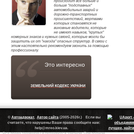
происходит все больше и
больше "подставных"
автомобильных аварий и
дорожно-транспортных
происшетствий, жертвами
которых становятся не
виновные водители, которые
не имеют навыков, "крутых"
номерных знаков и нужных связей, которые могли бы
защитить их от "наезда" опасных структур. В связи с
этим настоятельно рекомендуем звонить за помощью
профессионалу.
Это интересно
ЗЕМЕЛЬНИЙ КОДЕКС УКРАЇНИ
©
Автоадвокат
,
Автор сайта
(2005-2026г.) Если вы
считаете, что нарушены Ваши права сообщите нам:
help@mreo.kiev.ua.
Все права защищены и охраняются законом. При полном