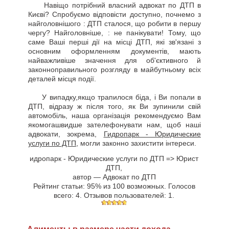
Навіщо потрібний власний адвокат по ДТП в
Києві? Спробуємо відповісти доступно, почнемо з
найголовнішого : ДТП сталося, що робити в першу
чергу? Найголовніше, : не панікувати! Тому, що
саме Ваші перші дії на місці ДТП, які зв'язані з
основним оформленням документів, мають
найважливіше значення для об'єктивного й
законноправильного розгляду в майбутньому всіх
деталей місця події.
У випадку,якщо трапилося біда, і Ви попали в
ДТП, відразу ж після того, як Ви зупинили свій
автомобіль, наша організація рекомендуємо Вам
якомогашвидше зателефонувати нам, щоб наші
адвокати, зокрема,
Гидропарк - Юридические
услуги по ДТП
, могли законно захистити інтереси.
идропарк - Юридические услуги по ДТП => Юрист
ДТП
,
автор —
Адвокат по ДТП
Рейтинг статьи:
95
% из
100
возможных. Голосов
всего:
4
. Отзывов пользователей:
1
.