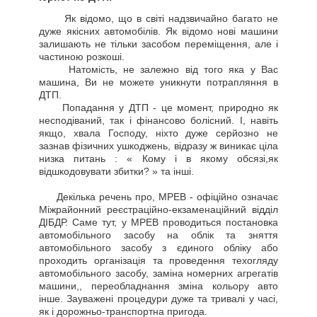
Як відомо, що в світі надзвичайно багато не
дуже якісних автомобілів. Як відомо нові машини
залишають не тільки засобом переміщення, але і
частиною розкоші.
Натомість, не залежно від того яка у Вас
машина, Ви не можете уникнути потрапляння в
ДТП.
Попадання у ДТП - це момент, природно як
несподіваний, так і фінансово болісний. І, навіть
якщо, хвала Господу, ніхто дуже серйозно не
зазнав фізичних ушкоджень, відразу ж виникає ціла
низка питань : « Кому і в якому обсязі,як
відшкодовувати збитки? » та інші.
Декілька речень про, МРЕВ - офіційно означає
Міжрайонний реєстраційно-екзаменаційний відділ
ДІБДР. Саме тут, у МРЕВ проводиться постановка
автомобільного засобу на облік та зняття
автомобільного засобу з єдиного обліку або
проходить організація та проведення техогляду
автомобільного засобу, заміна номерних агрегатів
машини,, переобладнання зміна кольору авто
інше. Зауважені процедури дуже та тривалі у часі,
як і дорожньо-транспортна пригода.