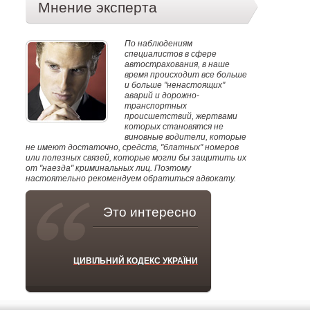
Мнение эксперта
По наблюдениям
специалистов в сфере
автострахования, в наше
время происходит все больше
и больше "ненастоящих"
аварий и дорожно-
транспортных
происшетствий, жертвами
которых становятся не
виновные водители, которые
не имеют достаточно, средств, "блатных" номеров
или полезных связей, которые могли бы защитить их
от "наезда" криминальных лиц. Поэтому
настоятельно рекомендуем обратиться адвокату.
Это интересно
ЦИВІЛЬНИЙ КОДЕКС УКРАЇНИ